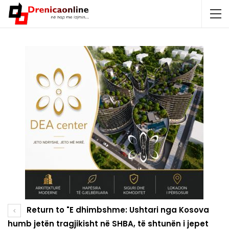
Return to "E dhimbshme: Ushtari nga Kosova
humb jetën tragjikisht në SHBA, të shtunën i jepet