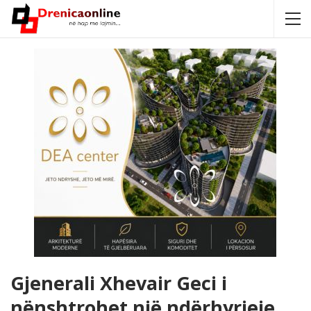
Gjenerali Xhevair Geci i
nënshtrohet një ndërhyrjeje