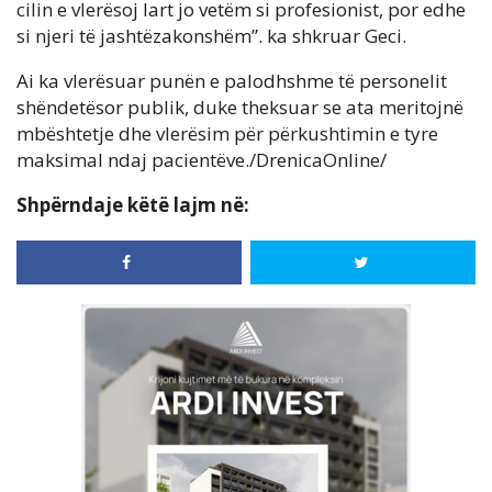
cilin e vlerësoj lart jo vetëm si profesionist, por edhe
si njeri të jashtëzakonshëm”. ka shkruar Geci.
Ai ka vlerësuar punën e palodhshme të personelit
shëndetësor publik, duke theksuar se ata meritojnë
mbështetje dhe vlerësim për përkushtimin e tyre
maksimal ndaj pacientëve./DrenicaOnline/
Shpërndaje këtë lajm në: