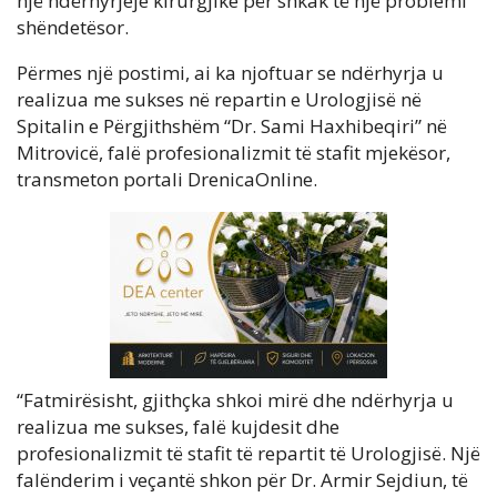
një ndërhyrjeje kirurgjike për shkak të një problemi
shëndetësor.
Përmes një postimi, ai ka njoftuar se ndërhyrja u
realizua me sukses në repartin e Urologjisë në
Spitalin e Përgjithshëm “Dr. Sami Haxhibeqiri” në
Mitrovicë, falë profesionalizmit të stafit mjekësor,
transmeton portali DrenicaOnline.
“Fatmirësisht, gjithçka shkoi mirë dhe ndërhyrja u
realizua me sukses, falë kujdesit dhe
profesionalizmit të stafit të repartit të Urologjisë. Një
falënderim i veçantë shkon për Dr. Armir Sejdiun, të