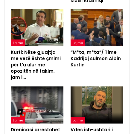
Musli Krasniqi
Lajme
Lajme
Kurti: Nëse gjuajtja
“M*ta, m*ta”/ Time
me vezë është çmimi
Kadrijaj sulmon Albin
për t’u ulur me
Kurtin
opozitën në takim,
jam i…
Lajme
Lajme
Drenicasi arrestohet
Vdes ish-ushtari i