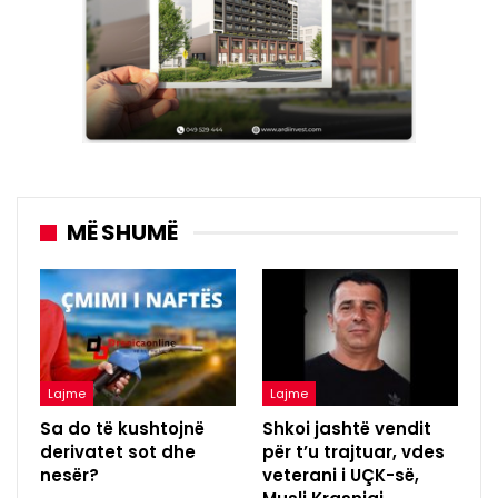
MË SHUMË
Lajme
Lajme
Sa do të kushtojnë
Shkoi jashtë vendit
derivatet sot dhe
për t’u trajtuar, vdes
nesër?
veterani i UÇK-së,