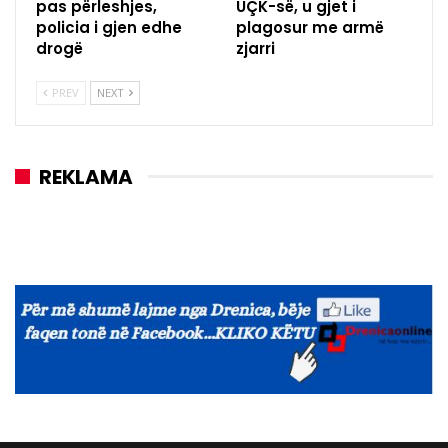
pas përleshjes,
UÇK-së, u gjet i
policia i gjen edhe
plagosur me armë
drogë
zjarri
PREV
NEXT
REKLAMA