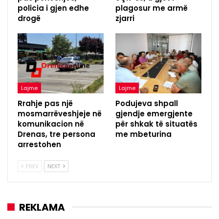
policia i gjen edhe
plagosur me armë
drogë
zjarri
Lajme
Lajme
Rrahje pas një
Podujeva shpall
mosmarrëveshjeje në
gjendje emergjente
komunikacion në
për shkak të situatës
Drenas, tre persona
me mbeturina
arrestohen
PREV
NEXT
REKLAMA