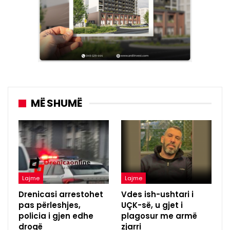
MË SHUMË
Lajme
Lajme
Drenicasi arrestohet
Vdes ish-ushtari i
pas përleshjes,
UÇK-së, u gjet i
policia i gjen edhe
plagosur me armë
drogë
zjarri