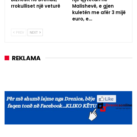
rrokulliset një veturë
Malishevë, e gjen
kuletën me afër 3 mijë
euro, e…
PREV
NEXT
REKLAMA