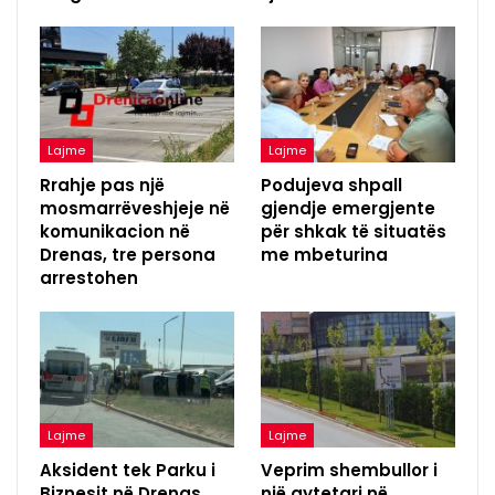
Lajme
Lajme
Rrahje pas një
Podujeva shpall
mosmarrëveshjeje në
gjendje emergjente
komunikacion në
për shkak të situatës
Drenas, tre persona
me mbeturina
arrestohen
Lajme
Lajme
Aksident tek Parku i
Veprim shembullor i
Biznesit në Drenas,
një qytetari në