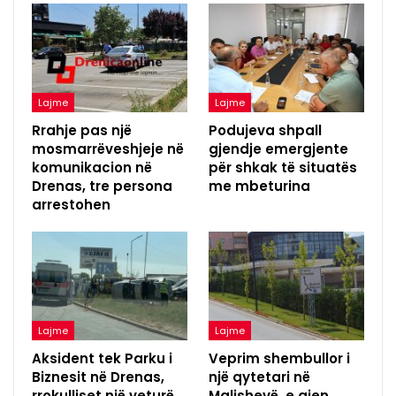
Lajme
Lajme
Rrahje pas një
Podujeva shpall
mosmarrëveshjeje në
gjendje emergjente
komunikacion në
për shkak të situatës
Drenas, tre persona
me mbeturina
arrestohen
Lajme
Lajme
Aksident tek Parku i
Veprim shembullor i
Biznesit në Drenas,
një qytetari në
rrokulliset një veturë
Malishevë, e gjen