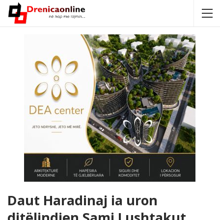
Daut Haradinaj ia uron
ditëlindjen Sami Lushtakut