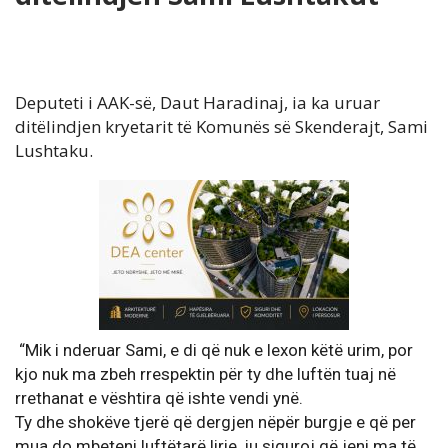
Deputeti i AAK-së, Daut Haradinaj, ia ka uruar
ditëlindjen kryetarit të Komunës së Skenderajt, Sami
Lushtaku.
“Mik i nderuar Sami, e di që nuk e lexon këtë urim, por
kjo nuk ma zbeh rrespektin për ty dhe luftën tuaj në
rrethanat e vështira që ishte vendi ynë.
Ty dhe shokëve tjerë që dergjen nëpër burgje e që per
mua do mbeteni luftëtarë lirie, ju siguroj që jeni ma të