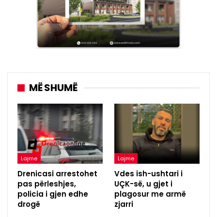
MË SHUMË
Lajme
Lajme
Drenicasi arrestohet
Vdes ish-ushtari i
pas përleshjes,
UÇK-së, u gjet i
policia i gjen edhe
plagosur me armë
drogë
zjarri