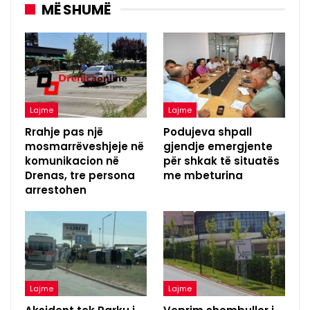
MË SHUMË
Lajme
Lajme
Rrahje pas një
Podujeva shpall
mosmarrëveshjeje në
gjendje emergjente
komunikacion në
për shkak të situatës
Drenas, tre persona
me mbeturina
arrestohen
Lajme
Lajme