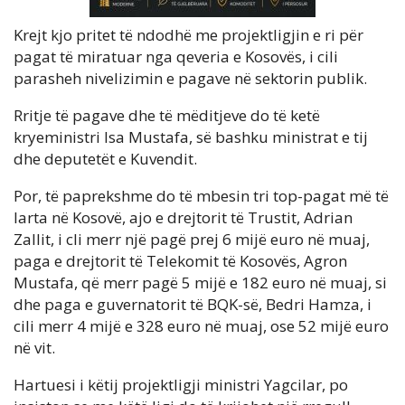
Krejt kjo pritet të ndodhë me projektligjin e ri për
pagat të miratuar nga qeveria e Kosovës, i cili
parasheh nivelizimin e pagave në sektorin publik.
Rritje të pagave dhe të mëditjeve do të ketë
kryeministri Isa Mustafa, së bashku ministrat e tij
dhe deputetët e Kuvendit.
Por, të paprekshme do të mbesin tri top-pagat më të
larta në Kosovë, ajo e drejtorit të Trustit, Adrian
Zallit, i cli merr një pagë prej 6 mijë euro në muaj,
paga e drejtorit të Telekomit të Kosovës, Agron
Mustafa, që merr pagë 5 mijë e 182 euro në muaj, si
dhe paga e guvernatorit të BQK-së, Bedri Hamza, i
cili merr 4 mijë e 328 euro në muaj, ose 52 mijë euro
në vit.
Hartuesi i këtij projektligji ministri Yagcilar, po