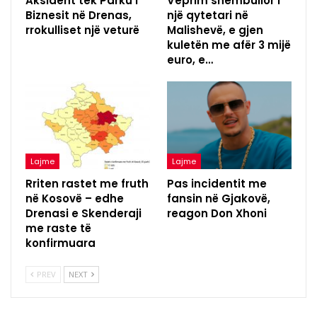
Aksident tek Parku i
Veprim shembullor i
Biznesit në Drenas,
një qytetari në
rrokulliset një veturë
Malishevë, e gjen
kuletën me afër 3 mijë
euro, e…
Lajme
Lajme
Rriten rastet me fruth
Pas incidentit me
në Kosovë – edhe
fansin në Gjakovë,
Drenasi e Skenderaji
reagon Don Xhoni
me raste të
konfirmuara
PREV
NEXT