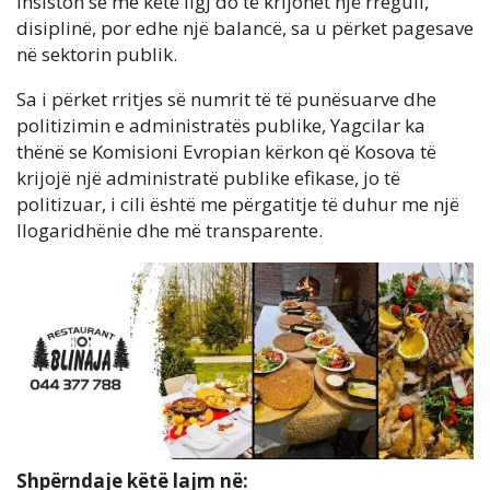
insiston se me këtë ligj do të krijohet një rregull,
disiplinë, por edhe një balancë, sa u përket pagesave
në sektorin publik.
Sa i përket rritjes së numrit të të punësuarve dhe
politizimin e administratës publike, Yagcilar ka
thënë se Komisioni Evropian kërkon që Kosova të
krijojë një administratë publike efikase, jo të
politizuar, i cili është me përgatitje të duhur me një
llogaridhënie dhe më transparente.
Shpërndaje këtë lajm në: