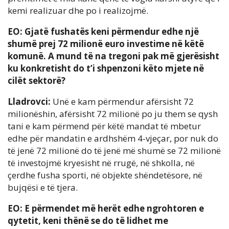
kemi realizuar dhe po i realizojmë.
EO: Gjatë fushatës keni përmendur edhe një
shumë prej 72 milionë euro investime në këtë
komunë. A mund të na tregoni pak më gjerësisht
ku konkretisht do t’i shpenzoni këto mjete në
cilët sektorë?
Lladrovci:
Unë e kam përmendur afërsisht 72
milionëshin, afërsisht 72 milionë po ju them se qysh
tani e kam përmend për këtë mandat të mbetur
edhe për mandatin e ardhshëm 4-vjeçar, por nuk do
të jenë 72 milionë do të jenë më shumë se 72 milionë
të investojmë kryesisht në rrugë, në shkolla, në
çerdhe fusha sporti, në objekte shëndetësore, në
bujqësi e të tjera.
EO: E përmendet më herët edhe ngrohtoren e
qytetit, keni thënë se do të lidhet me