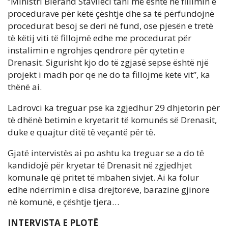
“Ministri Blerand Stavileci tani më është në fillimin e
procedurave për këtë çështje dhe sa të përfundojnë
procedurat besoj se deri në fund, ose pjesën e tretë
të këtij viti të fillojmë edhe me procedurat për
instalimin e ngrohjes qendrore për qytetin e
Drenasit. Sigurisht kjo do të zgjasë sepse është një
projekt i madh por që ne do ta fillojmë këtë vit”, ka
thënë ai.
Ladrovci ka treguar pse ka zgjedhur 29 dhjetorin për
të dhënë betimin e kryetarit të komunës së Drenasit,
duke e quajtur ditë të veçantë për të.
Gjatë intervistës ai po ashtu ka treguar se a do të
kandidojë për kryetar të Drenasit në zgjedhjet
komunale që pritet të mbahen sivjet. Ai ka folur
edhe ndërrimin e disa drejtorëve, barazinë gjinore
në komunë, e çështje tjera…
INTERVISTA E PLOTË