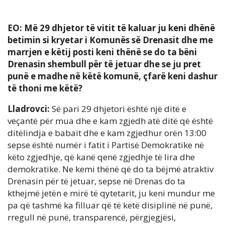
EO: Më 29 dhjetor të vitit të kaluar ju keni dhënë
betimin si kryetar i Komunës së Drenasit dhe me
marrjen e këtij posti keni thënë se do ta bëni
Drenasin shembull për të jetuar dhe se ju pret
punë e madhe në këtë komunë, çfarë keni dashur
të thoni me këtë?
Lladrovci:
Së pari 29 dhjetori është një ditë e
veçantë për mua dhe e kam zgjedh atë ditë që është
ditëlindja e babait dhe e kam zgjedhur orën 13:00
sepse është numër i fatit i Partisë Demokratike në
këto zgjedhje, që kanë qenë zgjedhje të lira dhe
demokratike. Ne kemi thënë që do ta bëjmë atraktiv
Drenasin për të jetuar, sepse në Drenas do ta
kthejmë jetën e mirë të qytetarit, ju keni mundur me
pa që tashmë ka filluar që të ketë disiplinë në punë,
rregull në punë, transparencë, përgjegjësi,