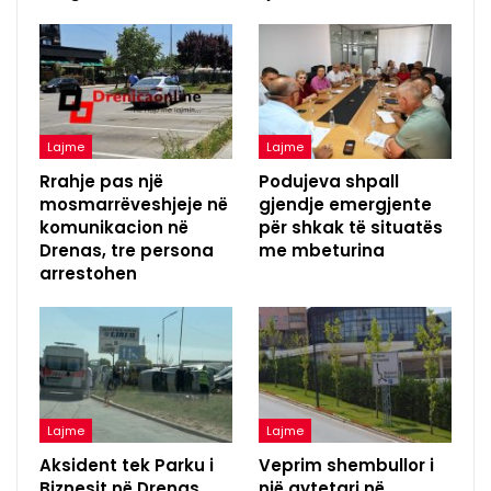
Lajme
Lajme
Rrahje pas një
Podujeva shpall
mosmarrëveshjeje në
gjendje emergjente
komunikacion në
për shkak të situatës
Drenas, tre persona
me mbeturina
arrestohen
Lajme
Lajme
Aksident tek Parku i
Veprim shembullor i
Biznesit në Drenas,
një qytetari në