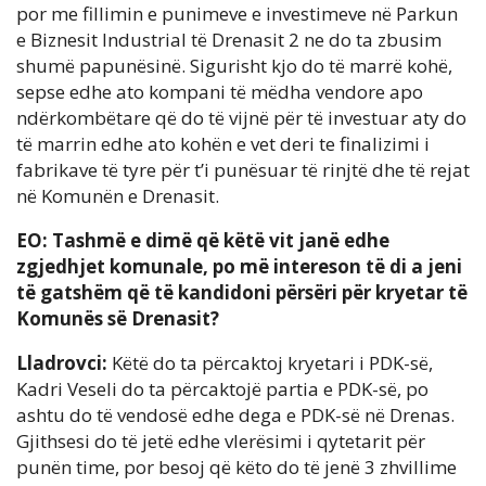
por me fillimin e punimeve e investimeve në Parkun
e Biznesit Industrial të Drenasit 2 ne do ta zbusim
shumë papunësinë. Sigurisht kjo do të marrë kohë,
sepse edhe ato kompani të mëdha vendore apo
ndërkombëtare që do të vijnë për të investuar aty do
të marrin edhe ato kohën e vet deri te finalizimi i
fabrikave të tyre për t’i punësuar të rinjtë dhe të rejat
në Komunën e Drenasit.
EO: Tashmë e dimë që këtë vit janë edhe
zgjedhjet komunale, po më intereson të di a jeni
të gatshëm që të kandidoni përsëri për kryetar të
Komunës së Drenasit?
Lladrovci:
Këtë do ta përcaktoj kryetari i PDK-së,
Kadri Veseli do ta përcaktojë partia e PDK-së, po
ashtu do të vendosë edhe dega e PDK-së në Drenas.
Gjithsesi do të jetë edhe vlerësimi i qytetarit për
punën time, por besoj që këto do të jenë 3 zhvillime