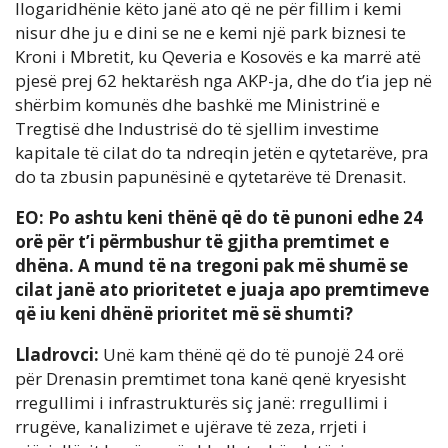
llogaridhënie këto janë ato që ne për fillim i kemi
nisur dhe ju e dini se ne e kemi një park biznesi te
Kroni i Mbretit, ku Qeveria e Kosovës e ka marrë atë
pjesë prej 62 hektarësh nga AKP-ja, dhe do t’ia jep në
shërbim komunës dhe bashkë me Ministrinë e
Tregtisë dhe Industrisë do të sjellim investime
kapitale të cilat do ta ndreqin jetën e qytetarëve, pra
do ta zbusin papunësinë e qytetarëve të Drenasit.
EO: Po ashtu keni thënë që do të punoni edhe 24
orë për t’i përmbushur të gjitha premtimet e
dhëna. A mund të na tregoni pak më shumë se
cilat janë ato prioritetet e juaja apo premtimeve
që iu keni dhënë prioritet më së shumti?
Lladrovci:
Unë kam thënë që do të punojë 24 orë
për Drenasin premtimet tona kanë qenë kryesisht
rregullimi i infrastrukturës siç janë: rregullimi i
rrugëve, kanalizimet e ujërave të zeza, rrjeti i