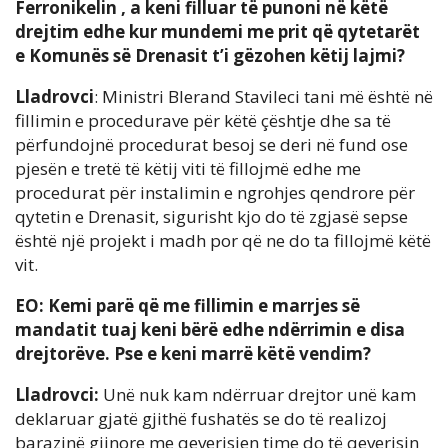
Ferronikelin , a keni filluar të punoni në këtë
drejtim edhe kur mundemi me prit që qytetarët
e Komunës së Drenasit t’i gëzohen këtij lajmi?
Lladrovci
: Ministri Blerand Stavileci tani më është në
fillimin e procedurave për këtë çështje dhe sa të
përfundojnë procedurat besoj se deri në fund ose
pjesën e tretë të këtij viti të fillojmë edhe me
procedurat për instalimin e ngrohjes qendrore për
qytetin e Drenasit, sigurisht kjo do të zgjasë sepse
është një projekt i madh por që ne do ta fillojmë këtë
vit.
EO: Kemi parë që me fillimin e marrjes së
mandatit tuaj keni bërë edhe ndërrimin e disa
drejtorëve. Pse e keni marrë këtë vendim?
Lladrovci:
Unë nuk kam ndërruar drejtor unë kam
deklaruar gjatë gjithë fushatës se do të realizoj
barazinë gjinore me qeverisjen time do të qeverisin