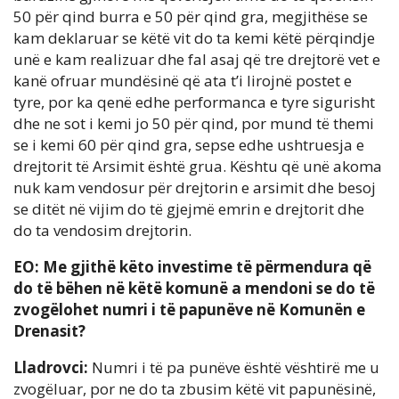
50 për qind burra e 50 për qind gra, megjithëse se
kam deklaruar se këtë vit do ta kemi këtë përqindje
unë e kam realizuar dhe fal asaj që tre drejtorë vet e
kanë ofruar mundësinë që ata t’i lirojnë postet e
tyre, por ka qenë edhe performanca e tyre sigurisht
dhe ne sot i kemi jo 50 për qind, por mund të themi
se i kemi 60 për qind gra, sepse edhe ushtruesja e
drejtorit të Arsimit është grua. Kështu që unë akoma
nuk kam vendosur për drejtorin e arsimit dhe besoj
se ditët në vijim do të gjejmë emrin e drejtorit dhe
do ta vendosim drejtorin.
EO: Me gjithë këto investime të përmendura që
do të bëhen në këtë komunë a mendoni se do të
zvogëlohet numri i të papunëve në Komunën e
Drenasit?
Lladrovci:
Numri i të pa punëve është vështirë me u
zvogëluar, por ne do ta zbusim këtë vit papunësinë,