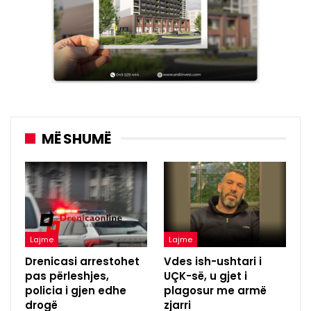
MË SHUMË
Lajme
Lajme
Drenicasi arrestohet
Vdes ish-ushtari i
pas përleshjes,
UÇK-së, u gjet i
policia i gjen edhe
plagosur me armë
drogë
zjarri