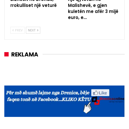
rrokulliset një veturë
Malishevë, e gjen
kuletën me afër 3 mijë
euro, e…
PREV
NEXT
REKLAMA