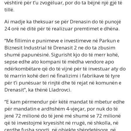
vështirë për t’u zvogëluar, por do ta bëjnë një gjë të
tillë.
Ai madje ka theksuar se për Drenasin do të punojë
24 orë në ditë për të realizuar premtimet e dhëna.
“Me fillimin e punimeve e investimeve në Parkun e
Biznesit Industrial të Drenasit 2 ne do ta zbusim
shumë papunësinë. Sigurisht kjo do të merr kohë,
sepse edhe ato kompani të mëdha vendore apo
ndërkombëtare që do të vijnë për të investuar aty do
të marrin kohë deri në finalizimi i fabrikave të tyre
për t’i punësuar të rinjtë dhe të rejat në komunën e
Drenasit”, ka thënë Lladrovci.
“E kam përmendur për këtë mandat të mbetur edhe
për mandatin e ardhshëm 4-vjeçar, por nuk do të
jenë 72 milionë do të jenë më shumë se 72 milionë
që të investojmë kryesisht në rrugë, në shkolla, në
çerdhe fusha sporti, në objekte shëndetësore, në