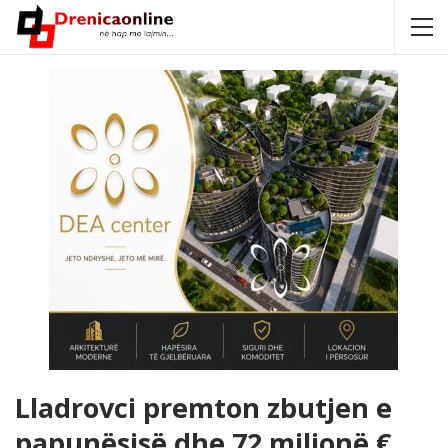
Lladrovci premton zbutjen e
papunësisë dhe 72 milionë €