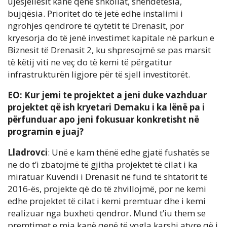
ujësjellësit kanë qenë shkollat, shëndetësia,
bujqësia. Prioritet do të jetë edhe instalimi i
ngrohjes qendrore të qytetit të Drenasit, por
kryesorja do të jenë investimet kapitale në parkun e
Biznesit të Drenasit 2, ku shpresojmë se pas marsit
të këtij viti ne veç do të kemi të përgatitur
infrastrukturën ligjore për të sjell investitorët.
EO: Kur jemi te projektet a jeni duke vazhduar
projektet që ish kryetari Demaku i ka lënë pa i
përfunduar apo jeni fokusuar konkretisht në
programin e juaj?
Lladrovci
: Unë e kam thënë edhe gjatë fushatës se
ne do t’i zbatojmë të gjitha projektet të cilat i ka
miratuar Kuvendi i Drenasit në fund të shtatorit të
2016-ës, projekte që do të zhvillojmë, por ne kemi
edhe projektet të cilat i kemi premtuar dhe i kemi
realizuar nga buxheti qendror. Mund t’iu them se
premtimet e mia kanë qenë të vogla karshi atyre që i