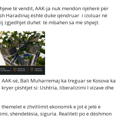
dhjeve të vendit, AAK-ja nuk mendon njëherë për
mush Haradinaj është duke qëndruar i izoluar në
tij zgjedhjet duhet të mbahen sa më shpejt.
i i AAK-së, Bali Muharremaj ka treguar se Kosova ka
kryer çështjet si: Ushtria, liberalizimi I vizave dhe
 themelet e zhvillimit ekonomik e jot ë jetë e
imi, shëndetësia, siguria. Realiteti po e dëshmon