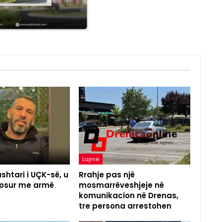
Lajme
shtari i UÇK-së, u
Rrahje pas një
agosur me armë
mosmarrëveshjeje në
komunikacion në Drenas,
tre persona arrestohen