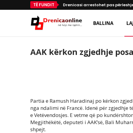
TË FUNDIT
Drenicasi arrestohet pas përleshje
BALLINA
LA
AAK kërkon zgjedhje posa 
Partia e Ramush Haradinaj po kërkon zgjedhj
nga ndalimi në Francë. Idenë për zgjedhje 
e Vetëvendosjes. E vetme që po kundërshton 
Megjithëkëtë, deputeti i AAK’së, Bali Muha
shpejt.