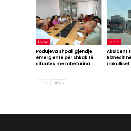
Lajme
Lajme
Podujeva shpall gjendje
Aksident t
emergjente për shkak të
Biznesit n
situatës me mbeturina
rrokulliset
PREV
NEXT