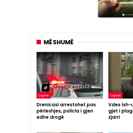
MË SHUMË
Lajme
Lajme
Drenicasi arrestohet pas
Vdes ish-u
përleshjes, policia i gjen
gjet i pl
edhe drogë
zjarri