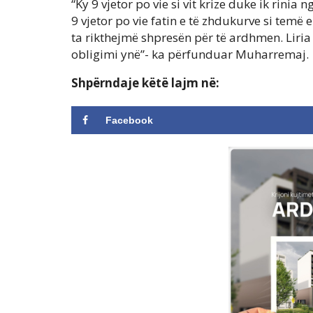
“Ky 9 vjetor po vie si vit krize duke ik rinia
9 vjetor po vie fatin e të zhdukurve si temë
ta rikthejmë shpresën për të ardhmen. Liria i
obligimi ynë”- ka përfunduar Muharremaj.
Shpërndaje këtë lajm në:
Facebook