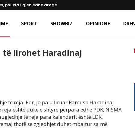
s, policia i gjen edhe drogë
JME
SPORT
SHOWBIZ
OPINIONE
DREN
të lirohet Haradinaj
e të reja. Por, jo pa u liruar Ramush Haradinaj
të reja është duke e shtyrë përpara edhe PDK, NISMA
zgjedhje të reja para kalendarit është LDK.
rremaj thotë se zgjedhjet duhet mbajtur sa më