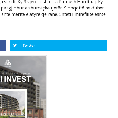
 nga vendi. Ky 9 vjetor është pa Ramush Hardinaj. Ky
 e pazgjidhur e shumëçka tjetër. Sidoqoftë ne duhet
shte meritë e atyre që ranë. Shteti i mirëfilltë është
Twitter