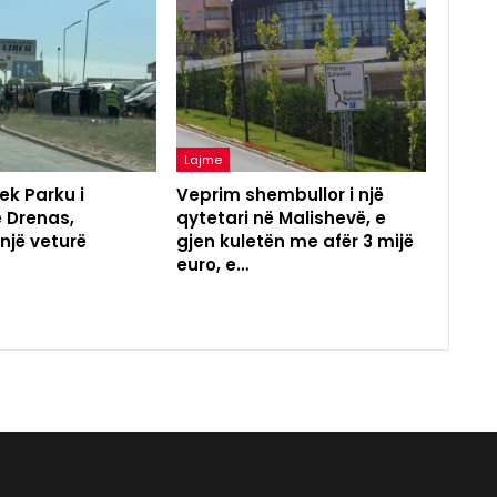
Lajme
ek Parku i
Veprim shembullor i një
ë Drenas,
qytetari në Malishevë, e
 një veturë
gjen kuletën me afër 3 mijë
euro, e…