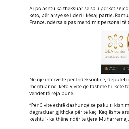
Ai po ashtu ka theksuar se sa i përket zgje
këto, për arsye se lideri i kësaj partie, Ra
Francë, ndërsa sipas mendimit personal të 
Në një intervistë për Indeksonline, deputet
merituar në këto 9 vite që tashmë t’i ketë të 
vendet të reja pune.
“Për 9 vite është dashur që së paku ti kishim
degraduar gjithçka për të keç. Keq është ars
kështu”- ka thënë ndër të tjera Muharremaj.