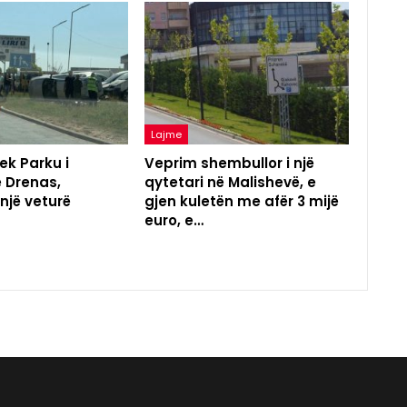
Lajme
ek Parku i
Veprim shembullor i një
ë Drenas,
qytetari në Malishevë, e
 një veturë
gjen kuletën me afër 3 mijë
euro, e…