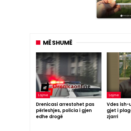
MË SHUMË
Lajme
Lajme
Drenicasi arrestohet pas
Vdes ish-u
përleshjes, policia i gjen
gjet i pl
edhe drogë
zjarri