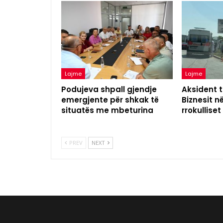
Lajme
Lajme
Podujeva shpall gjendje
Aksident t
emergjente për shkak të
Biznesit n
situatës me mbeturina
rrokulliset
PREV
NEXT