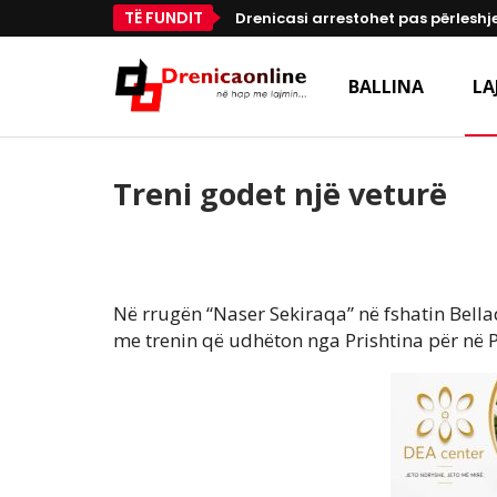
TË FUNDIT
Drenicasi arrestohet pas përleshje
BALLINA
LA
Treni godet një veturë
Në rrugën “Naser Sekiraqa” në fshatin Bella
me trenin që udhëton nga Prishtina për në P