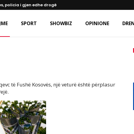
s, policia i gjen edhe drogë
JME
SPORT
SHOWBIZ
OPINIONE
DREN
qevc të Fushë Kosovës, një veturë është përplasur
ejë.