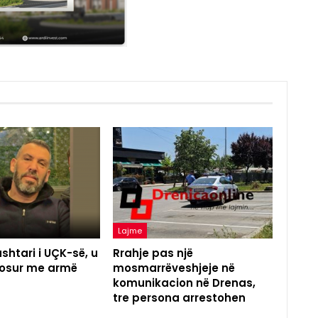
Lajme
shtari i UÇK-së, u
Rrahje pas një
agosur me armë
mosmarrëveshjeje në
komunikacion në Drenas,
tre persona arrestohen