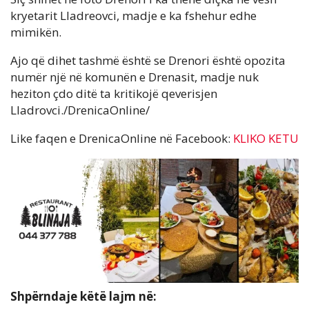
kryetarit Lladreovci, madje e ka fshehur edhe
mimikën.
Ajo që dihet tashmë është se Drenori është opozita
numër një në komunën e Drenasit, madje nuk
heziton çdo ditë ta kritikojë qeverisjen
Lladrovci./DrenicaOnline/
Like faqen e DrenicaOnline në Facebook:
KLIKO KETU
Shpërndaje këtë lajm në: