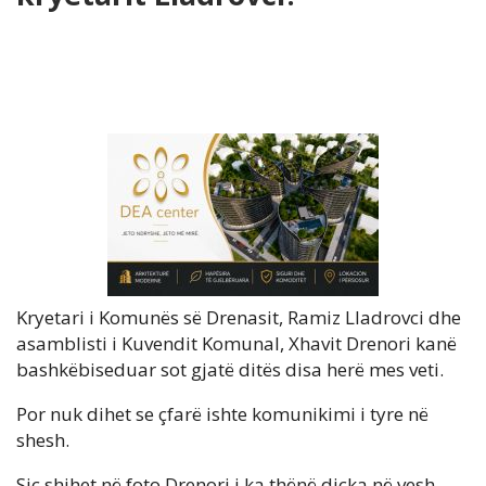
Kryetari i Komunës së Drenasit, Ramiz Lladrovci dhe
asamblisti i Kuvendit Komunal, Xhavit Drenori kanë
bashkëbiseduar sot gjatë ditës disa herë mes veti.
Por nuk dihet se çfarë ishte komunikimi i tyre në
shesh.
Siç shihet në foto Drenori i ka thënë diçka në vesh