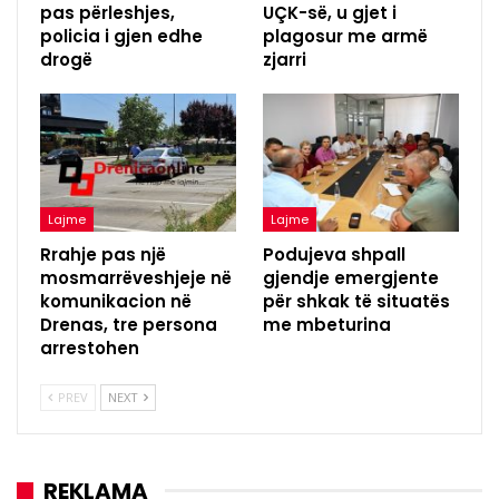
pas përleshjes,
UÇK-së, u gjet i
policia i gjen edhe
plagosur me armë
drogë
zjarri
Lajme
Lajme
Rrahje pas një
Podujeva shpall
mosmarrëveshjeje në
gjendje emergjente
komunikacion në
për shkak të situatës
Drenas, tre persona
me mbeturina
arrestohen
PREV
NEXT
REKLAMA