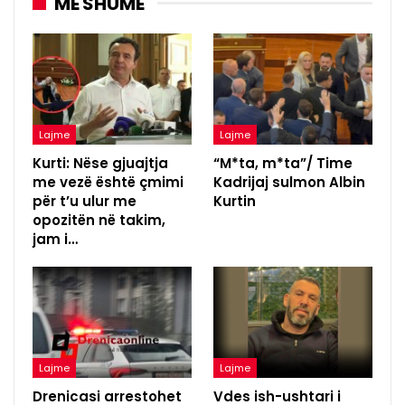
MË SHUMË
Lajme
Lajme
Kurti: Nëse gjuajtja
“M*ta, m*ta”/ Time
me vezë është çmimi
Kadrijaj sulmon Albin
për t’u ulur me
Kurtin
opozitën në takim,
jam i…
Lajme
Lajme
Drenicasi arrestohet
Vdes ish-ushtari i