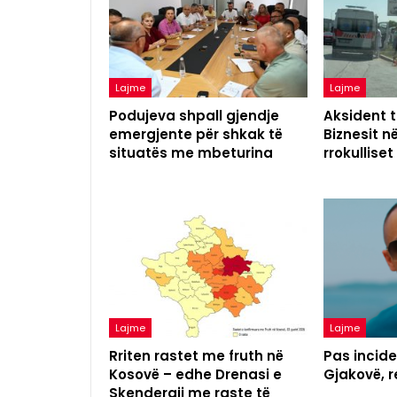
Lajme
Lajme
Podujeva shpall gjendje
Aksident t
emergjente për shkak të
Biznesit n
situatës me mbeturina
rrokulliset
Lajme
Lajme
Rriten rastet me fruth në
Pas incide
Kosovë – edhe Drenasi e
Gjakovë, 
Skenderaji me raste të