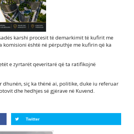
adës karshi procesit të demarkimit të kufirit me
ga komisioni është në përputhje me kufirin që ka
 e zyrtarët qeveritarë që ta ratifikojnë
dhunën, siç ka thënë ai, politike, duke iu referuar
olotovit dhe hedhjes së gjërave në Kuvend.
Twitter