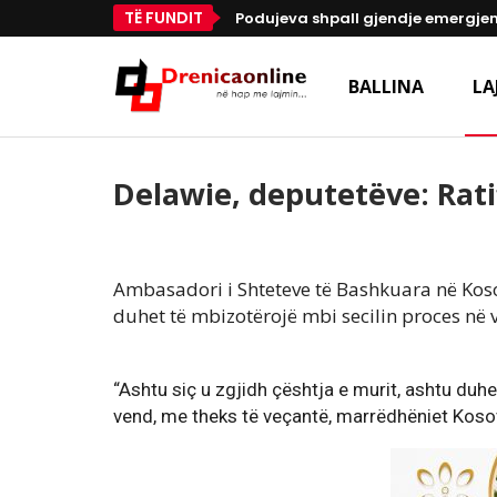
TË FUNDIT
Podujeva shpall gjendje emergjen
BALLINA
LA
Delawie, deputetëve: Rat
Ambasadori i Shteteve të Bashkuara në Kos
duhet të mbizotërojë mbi secilin proces në 
“Ashtu siç u zgjidh çështja e murit, ashtu duhe
vend, me theks të veçantë, marrëdhëniet Kosov