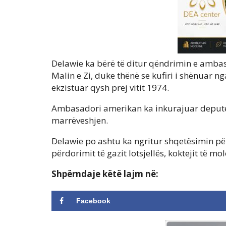
Delawie ka bërë të ditur qëndrimin e ambas
Malin e Zi, duke thënë se kufiri i shënuar n
ekzistuar qysh prej vitit 1974.
Ambasadori amerikan ka inkurajuar deputetët
marrëveshjen.
Delawie po ashtu ka ngritur shqetësimin për 
përdorimit të gazit lotsjellës, koktejit të m
Shpërndaje këtë lajm në:
Facebook