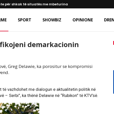
te për shkak të situatës me mbeturina
JME
SPORT
SHOWBIZ
OPINIONE
DREN
ifikojeni demarkacionin
ovë, Greg Delawie, ka porositur se kompromisi
vend.
t të vazhdohet me dialogun e aktualitetin politik në
ë – Serbi”, ka thënë Delawie në “Rubikon” të KTV’së.