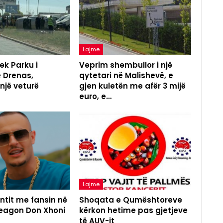
Lajme
ek Parku i
Veprim shembullor i një
ë Drenas,
qytetari në Malishevë, e
 një veturë
gjen kuletën me afër 3 mijë
euro, e…
Lajme
ntit me fansin në
Shoqata e Qumështoreve
reagon Don Xhoni
kërkon hetime pas gjetjeve
të AUV-it