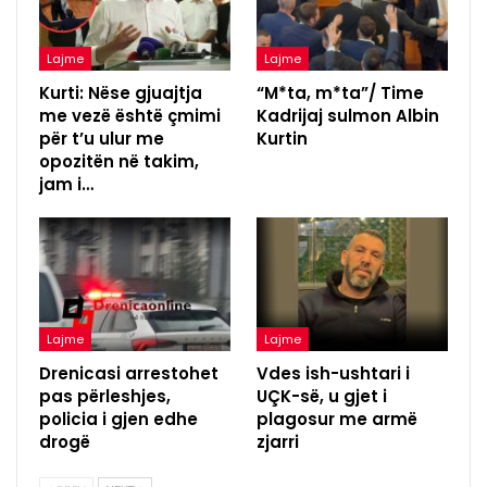
Lajme
Lajme
Kurti: Nëse gjuajtja
“M*ta, m*ta”/ Time
me vezë është çmimi
Kadrijaj sulmon Albin
për t’u ulur me
Kurtin
opozitën në takim,
jam i…
Lajme
Lajme
Drenicasi arrestohet
Vdes ish-ushtari i
pas përleshjes,
UÇK-së, u gjet i
policia i gjen edhe
plagosur me armë
drogë
zjarri