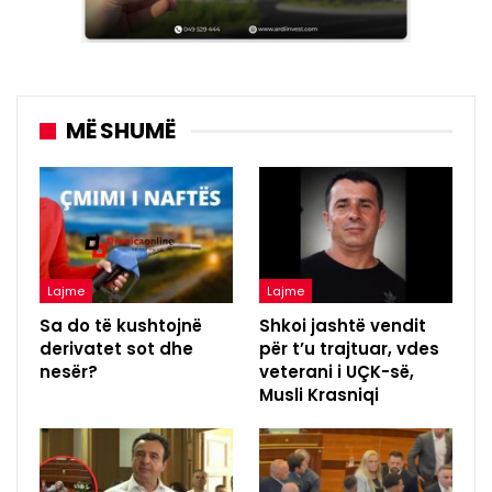
MË SHUMË
Lajme
Lajme
Sa do të kushtojnë
Shkoi jashtë vendit
derivatet sot dhe
për t’u trajtuar, vdes
nesër?
veterani i UÇK-së,
Musli Krasniqi