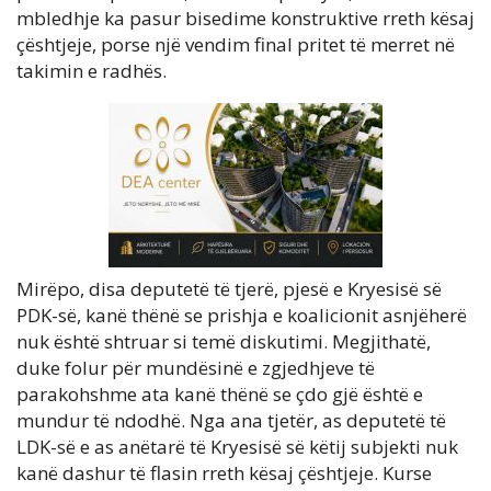
mbledhje ka pasur bisedime konstruktive rreth kësaj
çështjeje, porse një vendim final pritet të merret në
takimin e radhës.
Mirëpo, disa deputetë të tjerë, pjesë e Kryesisë së
PDK-së, kanë thënë se prishja e koalicionit asnjëherë
nuk është shtruar si temë diskutimi. Megjithatë,
duke folur për mundësinë e zgjedhjeve të
parakohshme ata kanë thënë se çdo gjë është e
mundur të ndodhë. Nga ana tjetër, as deputetë të
LDK-së e as anëtarë të Kryesisë së këtij subjekti nuk
kanë dashur të flasin rreth kësaj çështjeje. Kurse