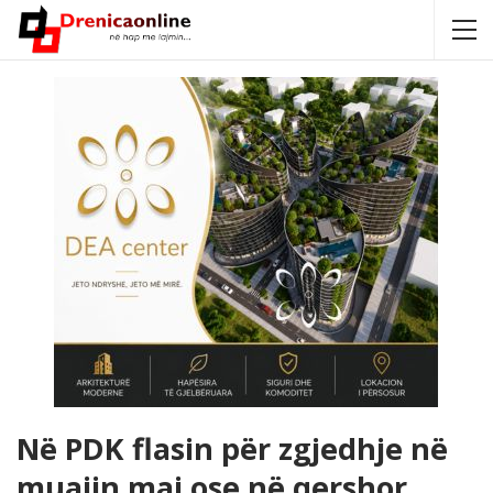
Në PDK flasin për zgjedhje në
muajin maj ose në qershor