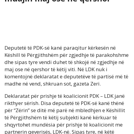
Deputetë të PDK-së kanë paraqitur kërkesën në
Këshill të Përgjithshëm për zgjedhje të parakohshme
dhe sipas tyre vendi duhet të shkojë në zgjedhje në
maj ose në qershor të këtij viti. Në LDK nuk i
komentojnë deklaratat e deputetëve të partisë më të
madhe në vend, shkruan sot, gazeta Zeri.
Deklaratat për prishje të koalicionit PDK – LDK janë
rikthyer sërish. Disa deputetë të PDK-së kanë thënë
për “Zërin” se ditë më parë në mbledhjen e Këshillit
të Përgjithshëm të këtij subjekti kanë kërkuar të
shqyrtohet mundësia për prishje të koalicionit me
partnerin qeverisës, LDK-në. Sipas tyre, në këtë