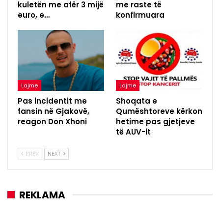
kuletën me afër 3 mijë
me raste të
euro, e…
konfirmuara
Lajme
Lajme
Pas incidentit me
Shoqata e
fansin në Gjakovë,
Qumështoreve kërkon
reagon Don Xhoni
hetime pas gjetjeve
të AUV-it
PREV
NEXT
REKLAMA