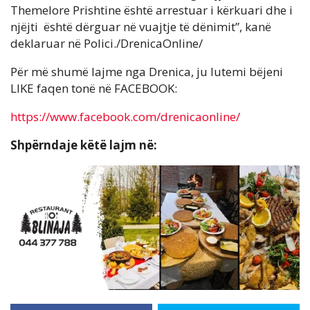
Themelore Prishtine është arrestuar i kërkuari dhe i
njëjti është dërguar në vuajtje të dënimit”, kanë
deklaruar në Polici./DrenicaOnline/
Për më shumë lajme nga Drenica, ju lutemi bëjeni
LIKE faqen tonë në FACEBOOK:
https://www.facebook.com/drenicaonline/
Shpërndaje këtë lajm në: