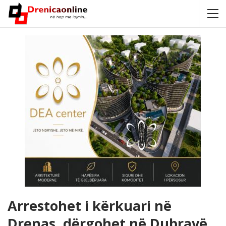
Arrestohet i kërkuari në
Drenas, dërgohet në Dubravë