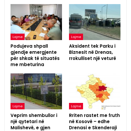
Lajme
Lajme
Podujeva shpall
Aksident tek Parku i
gjendje emergjente
Biznesit në Drenas,
për shkak të situatës
rrokulliset një veturë
me mbeturina
Lajme
Lajme
Veprim shembullor i
Rriten rastet me fruth
një qytetari në
në Kosovë – edhe
Malishevë, e gjen
Drenasi e Skenderaji