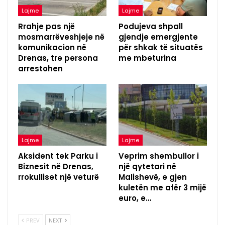
Lajme
Lajme
Rrahje pas një
Podujeva shpall
mosmarrëveshjeje në
gjendje emergjente
komunikacion në
për shkak të situatës
Drenas, tre persona
me mbeturina
arrestohen
Lajme
Lajme
Aksident tek Parku i
Veprim shembullor i
Biznesit në Drenas,
një qytetari në
rrokulliset një veturë
Malishevë, e gjen
kuletën me afër 3 mijë
euro, e…
PREV
NEXT