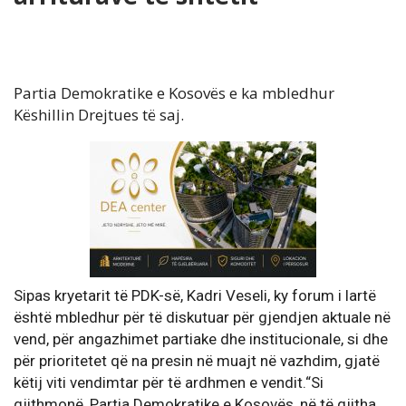
Partia Demokratike e Kosovës e ka mbledhur
Këshillin Drejtues të saj.
Sipas kryetarit të PDK-së, Kadri Veseli, ky forum i lartë
është mbledhur për të diskutuar për gjendjen aktuale në
vend, për angazhimet partiake dhe institucionale, si dhe
për prioritetet që na presin në muajt në vazhdim, gjatë
këtij viti vendimtar për të ardhmen e vendit.“Si
gjithmonë, Partia Demokratike e Kosovës, në të gjitha