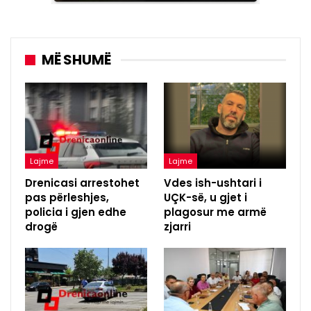
MË SHUMË
Lajme
Lajme
Drenicasi arrestohet
Vdes ish-ushtari i
pas përleshjes,
UÇK-së, u gjet i
policia i gjen edhe
plagosur me armë
drogë
zjarri