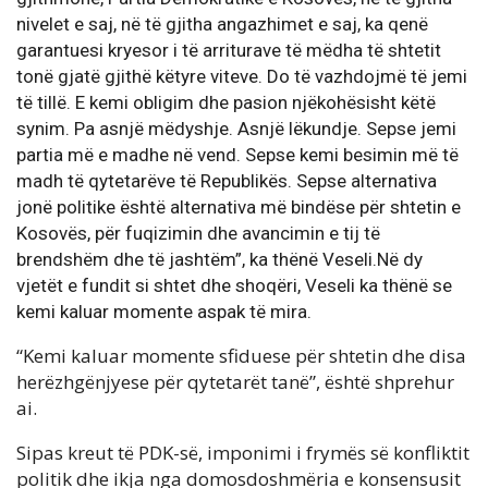
nivelet e saj, në të gjitha angazhimet e saj, ka qenë
garantuesi kryesor i të arriturave të mëdha të shtetit
tonë gjatë gjithë këtyre viteve. Do të vazhdojmë të jemi
të tillë. E kemi obligim dhe pasion njëkohësisht këtë
synim. Pa asnjë mëdyshje. Asnjë lëkundje. Sepse jemi
partia më e madhe në vend. Sepse kemi besimin më të
madh të qytetarëve të Republikës. Sepse alternativa
jonë politike është alternativa më bindëse për shtetin e
Kosovës, për fuqizimin dhe avancimin e tij të
brendshëm dhe të jashtëm”, ka thënë Veseli.Në dy
vjetët e fundit si shtet dhe shoqëri, Veseli ka thënë se
kemi kaluar momente aspak të mira.
“Kemi kaluar momente sfiduese për shtetin dhe disa
herëzhgënjyese për qytetarët tanë”, është shprehur
ai.
Sipas kreut të PDK-së, imponimi i frymës së konfliktit
politik dhe ikja nga domosdoshmëria e konsensusit