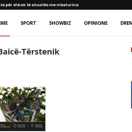
te për shkak të situatës me mbeturina
JME
SPORT
SHOWBIZ
OPINIONE
DREN
Baicë-Tërstenik