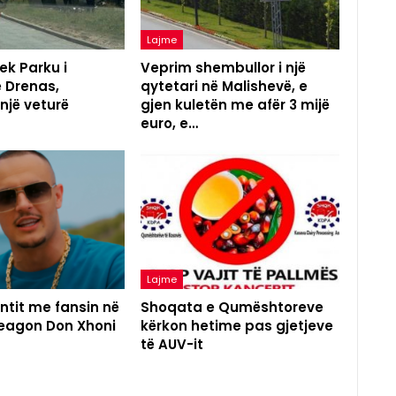
Lajme
ek Parku i
Veprim shembullor i një
ë Drenas,
qytetari në Malishevë, e
 një veturë
gjen kuletën me afër 3 mijë
euro, e…
Lajme
ntit me fansin në
Shoqata e Qumështoreve
reagon Don Xhoni
kërkon hetime pas gjetjeve
të AUV-it