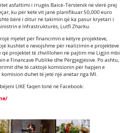
tet asfaltimi i rrugës Baicë-Tërstenik në vlerë prej
çar, ku për këtë vit janë planifikuar 50,000 euro
htë bërë i ditur në takimin që ka pasur kryetari i
istrin e Infrastrukturës, Lutfi Zharku.
urojë mjetet për financimin e këtyre projekteve,
ojë kushtet e nevojshme për realizimin e projekteve
që projektet të zhvilllohen në pajtim me Ligjin mbi
n e Financave Publike dhe Përgjegjësive. Po ashtu,
rimit dhe të caktojë komisionin për hapjen e
 komision duhet të jetë një anëtar nga MI.
bëjeni LIKE faqen tonë në Facebook:
ne/