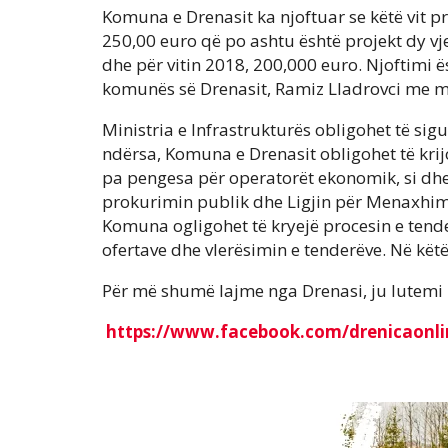
Komuna e Drenasit ka njoftuar se këtë vit pri
250,00 euro që po ashtu është projekt dy vje
dhe për vitin 2018, 200,000 euro. Njoftimi ës
komunës së Drenasit, Ramiz Lladrovci me min
Ministria e Infrastrukturës obligohet të sig
ndërsa, Komuna e Drenasit obligohet të krij
pa pengesa për operatorët ekonomik, si dhe 
prokurimin publik dhe Ligjin për Menaxhimi
Komuna ogligohet të kryejë procesin e tende
ofertave dhe vlerësimin e tenderëve. Në këtë
Për më shumë lajme nga Drenasi, ju lutemi 
https://www.facebook.com/drenicaonli