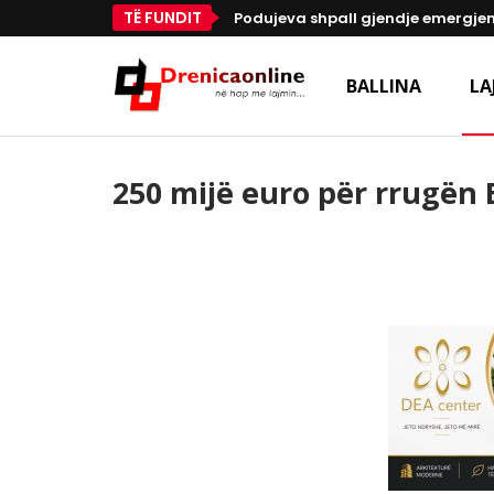
TË FUNDIT
Podujeva shpall gjendje emergjen
BALLINA
LA
250 mijë euro për rrugën 