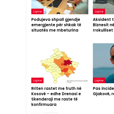
Lajme
Lajme
Podujeva shpall gjendje
Aksident t
emergjente për shkak të
Biznesit n
situatës me mbeturina
rrokulliset
Lajme
Lajme
Rriten rastet me fruth në
Pas incide
Kosovë – edhe Drenasi e
Gjakovë, 
Skenderaji me raste të
konfirmuara