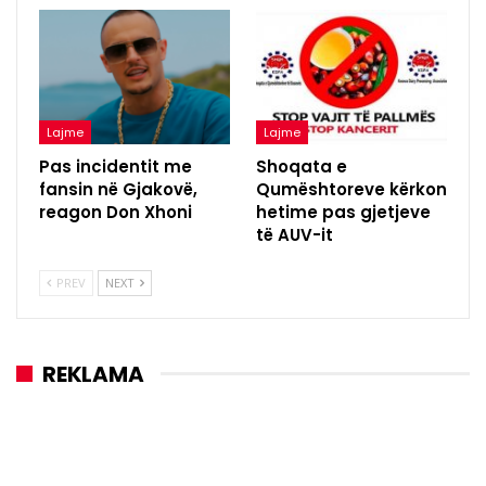
Lajme
Lajme
Pas incidentit me
Shoqata e
fansin në Gjakovë,
Qumështoreve kërkon
reagon Don Xhoni
hetime pas gjetjeve
të AUV-it
PREV
NEXT
REKLAMA