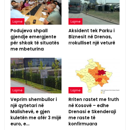
Lajme
Lajme
Podujeva shpall
Aksident tek Parku i
gjendje emergjente
Biznesit në Drenas,
për shkak të situatës
rrokulliset një veturë
me mbeturina
Lajme
Lajme
Veprim shembullor i
Rriten rastet me fruth
një qytetari në
në Kosovë – edhe
Malishevë, e gjen
Drenasi e Skenderaji
kuletën me afër 3 mijë
me raste të
euro, e…
konfirmuara