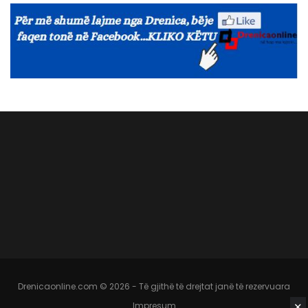
Drenicaonline.com © 2026 - Të gjithë të drejtat janë të rezervuara
✕
Impresum