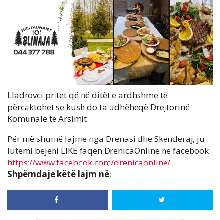
Lladrovci pritet që në ditët e ardhshme të
përcaktohet se kush do ta udhëheqë Drejtorinë
Komunale të Arsimit.
Për më shumë lajme nga Drenasi dhe Skenderaj, ju
lutemi bëjeni LIKE faqen DrenicaOnline në facebook:
https://www.facebook.com/drenicaonline/
Shpërndaje këtë lajm në: