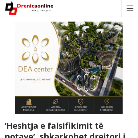
‘Heshtja e falsifikimit të
notave’, shkarkohet drejtori i