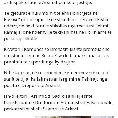
as Inspektoratin e Arsimit për këtë çështje.
Të gjeturat e hulumtimit të emisionit “Jeta në
Kosovë” dëshmojnë se në shkollën e Tërdecit kishte
ndërhyrje në ditarin e shkollës nga mësuesi Fehmi
Ramaj si dhe ndërhyrje të dyshimta në librin amë të
po kësaj shkolle.
Kryetari i Komunës së Drenasit, kishte premtuar në
emisionin ‘Jeta në Kosovë’ se do të marrë masa pas
pranimit të raportit nga ky drejtor.
Ndërkaq sot, në ceremoninë e emërimeve të reja të
stafit të tij ai ka lajmëruar largimin e Tahirajt nga
pozita e Drejtorit të Arsimit.
Ish-drejtori i Arsimit, z. Sadik Tahiraj është
transferuar në Drejtorinë e Administratës Komunale,
përkatësisht shef i Sektorit të Arkivit.