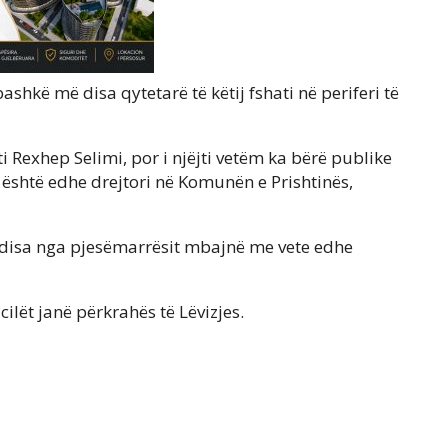
hkë më disa qytetarë të këtij fshati në periferi të
i Rexhep Selimi, por i njëjti vetëm ka bërë publike
 është edhe drejtori në Komunën e Prishtinës,
 disa nga pjesëmarrësit mbajnë me vete edhe
cilët janë përkrahës të Lëvizjes.