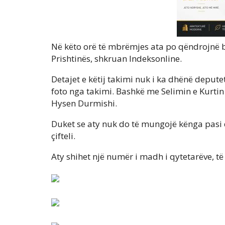
Në këto orë të mbrëmjes ata po qëndrojnë bas
Prishtinës, shkruan Indeksonline.
Detajet e këtij takimi nuk i ka dhënë deputet
foto nga takimi. Bashkë me Selimin e Kurtin
Hysen Durmishi.
Duket se aty nuk do të mungojë kënga pasi
çifteli.
Aty shihet një numër i madh i qytetarëve, të 