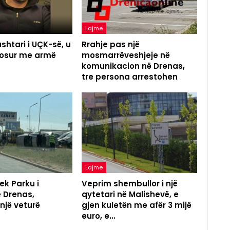
Lajme
shtari i UÇK-së, u
Rrahje pas një
agosur me armë
mosmarrëveshjeje në
komunikacion në Drenas,
tre persona arrestohen
Lajme
ek Parku i
Veprim shembullor i një
ë Drenas,
qytetari në Malishevë, e
 një veturë
gjen kuletën me afër 3 mijë
euro, e…