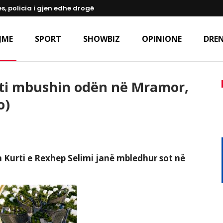
s, policia i gjen edhe drogë
JME
SPORT
SHOWBIZ
OPINIONE
DREN
rti mbushin odën në Mramor,
o)
n Kurti e Rexhep Selimi janë mbledhur sot në