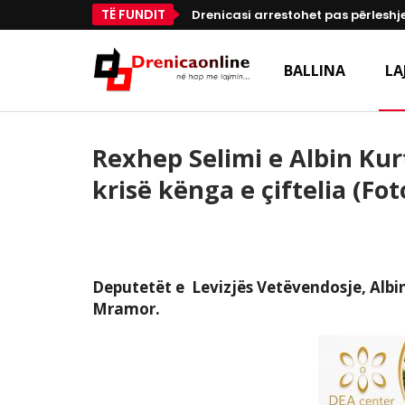
TË FUNDIT
Drenicasi arrestohet pas përleshje
BALLINA
LA
Rexhep Selimi e Albin Ku
krisë kënga e çiftelia (Fot
Deputetët e Levizjës Vetëvendosje, Albi
Mramor.