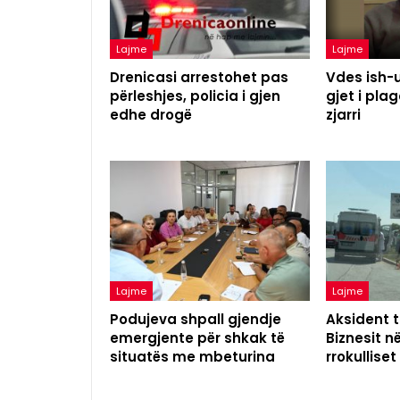
Lajme
Lajme
Drenicasi arrestohet pas
Vdes ish-u
përleshjes, policia i gjen
gjet i pl
edhe drogë
zjarri
Lajme
Lajme
Podujeva shpall gjendje
Aksident t
emergjente për shkak të
Biznesit n
situatës me mbeturina
rrokulliset