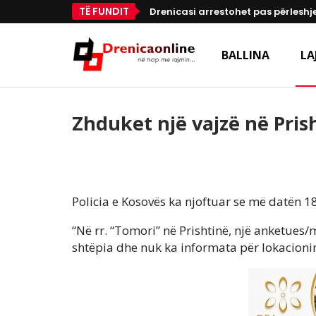
TË FUNDIT
Drenicasi arrestohet pas përleshje
BALLINA
LA
Zhduket një vajzë në Pris
Policia e Kosovës ka njoftuar se më datën 18
“Në rr. “Tomori” në Prishtinë, një anketues/
shtëpia dhe nuk ka informata për lokacionin 