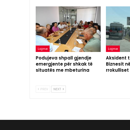
Lajme
Lajme
Podujeva shpall gjendje
Aksident t
emergjente për shkak të
Biznesit n
situatës me mbeturina
rrokulliset
PREV
NEXT