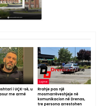
Lajme
shtari i UÇK-së, u
Rrahje pas një
agosur me armë
mosmarrëveshjeje në
komunikacion në Drenas,
tre persona arrestohen