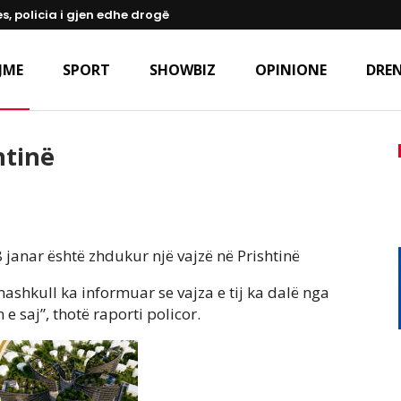
s, policia i gjen edhe drogë
JME
SPORT
SHOWBIZ
OPINIONE
DREN
htinë
 janar është zhdukur një vajzë në Prishtinë
mashkull ka informuar se vajza e tij ka dalë nga
e saj”, thotë raporti policor.