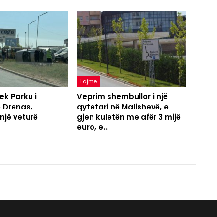
Lajme
ek Parku i
Veprim shembullor i një
ë Drenas,
qytetari në Malishevë, e
 një veturë
gjen kuletën me afër 3 mijë
euro, e…