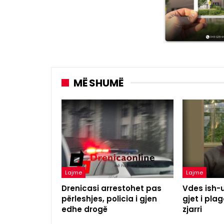
MË SHUMË
Lajme
Lajme
Drenicasi arrestohet pas
Vdes ish-u
përleshjes, policia i gjen
gjet i pl
edhe drogë
zjarri