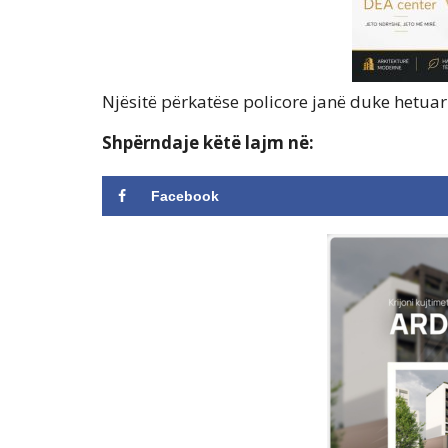
Njësitë përkatëse policore janë duke hetuar 
Shpërndaje këtë lajm në:
Facebook