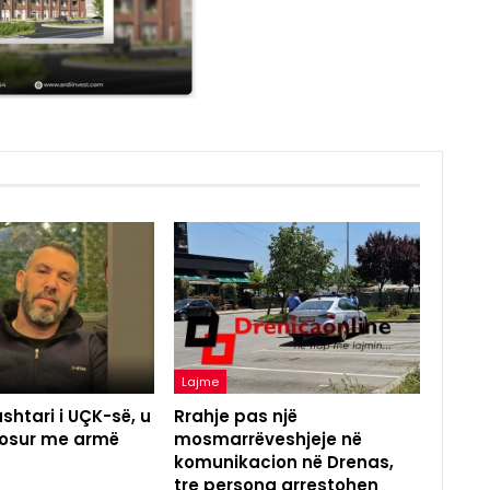
Lajme
shtari i UÇK-së, u
Rrahje pas një
agosur me armë
mosmarrëveshjeje në
komunikacion në Drenas,
tre persona arrestohen