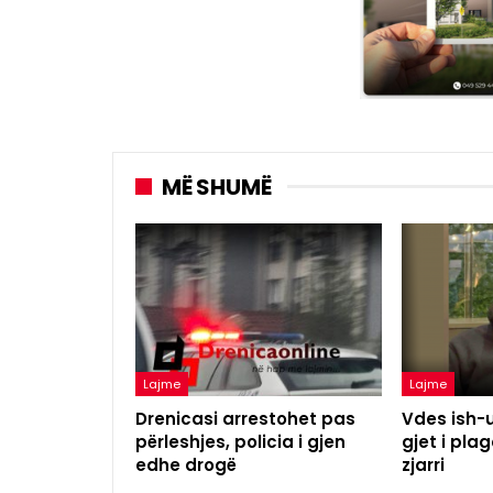
MË SHUMË
Lajme
Lajme
Drenicasi arrestohet pas
Vdes ish-u
përleshjes, policia i gjen
gjet i pl
edhe drogë
zjarri