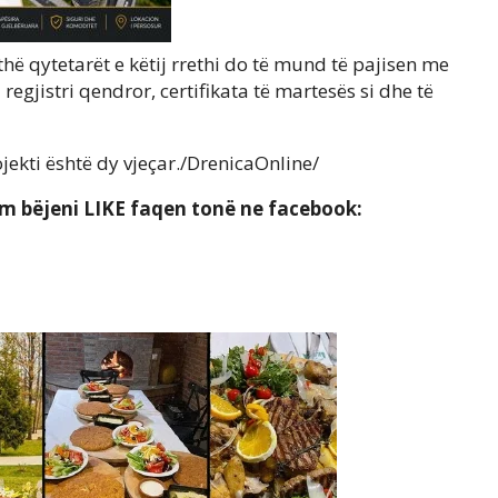
thë qytetarët e këtij rrethi do të mund të pajisen me
a regjistri qendror, certifikata të martesës si dhe të
jekti është dy vjeçar./DrenicaOnline/
ëm bëjeni LIKE faqen tonë ne facebook: