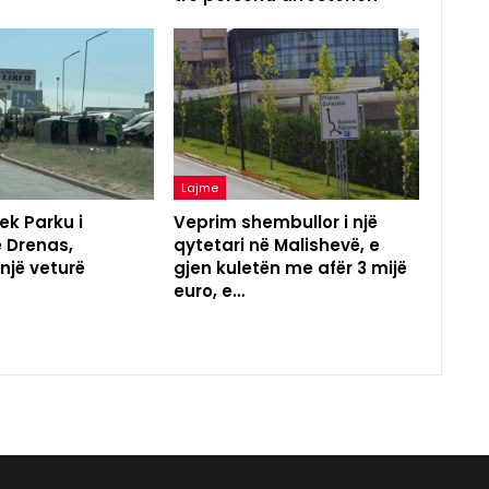
Lajme
ek Parku i
Veprim shembullor i një
ë Drenas,
qytetari në Malishevë, e
 një veturë
gjen kuletën me afër 3 mijë
euro, e…