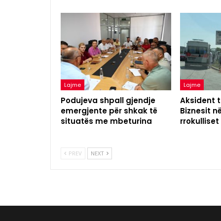
Lajme
Lajme
Podujeva shpall gjendje
Aksident t
emergjente për shkak të
Biznesit n
situatës me mbeturina
rrokulliset
PREV
NEXT