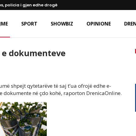
s, policia i gjen edhe drogë
JME
SPORT
SHOWBIZ
OPINIONE
DREN
n e dokumenteve
më shpejt qytetarëve të saj t’ua ofrojë edhe e-
me dokumente në çdo kohë, raporton DrenicaOnline.