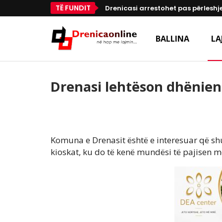
TË FUNDIT
Drenicasi arrestohet pas përleshje
BALLINA
LA
Drenasi lehtëson dhënie
Komuna e Drenasit është e interesuar që shu
kioskat, ku do të kenë mundësi të pajisen 