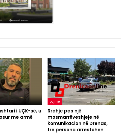
Lajme
shtari i UÇK-së, u
Rrahje pas një
agosur me armë
mosmarrëveshjeje në
komunikacion në Drenas,
tre persona arrestohen