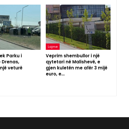
Lajme
ek Parku i
Veprim shembullor i një
ë Drenas,
qytetari në Malishevë, e
 një veturë
gjen kuletën me afër 3 mijë
euro, e…