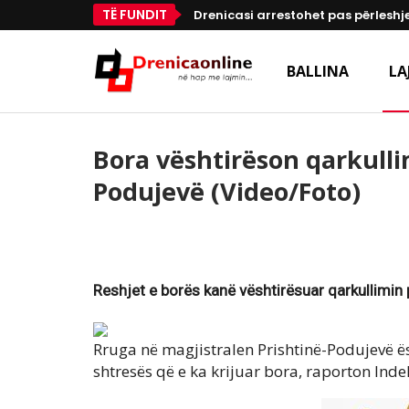
TË FUNDIT
Drenicasi arrestohet pas përleshje
BALLINA
LA
​Bora vështirëson qarkulli
Podujevë (Video/Foto)
Reshjet e borës kanë vështirësuar qarkullimin
Rruga në magjistralen Prishtinë-Podujevë ës
shtresës që e ka krijuar bora, raporton Inde