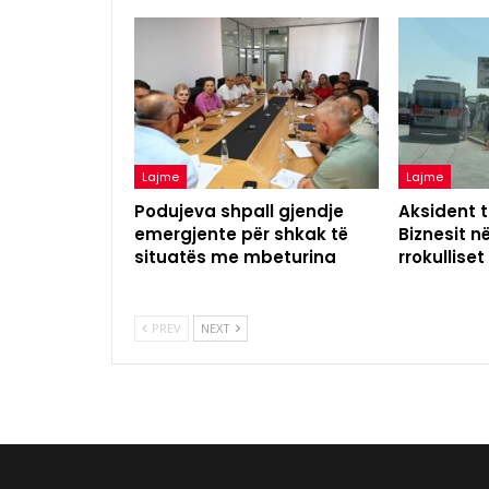
Lajme
Lajme
Podujeva shpall gjendje
Aksident t
emergjente për shkak të
Biznesit n
situatës me mbeturina
rrokulliset
PREV
NEXT