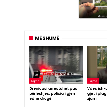
MË SHUMË
Lajme
Lajme
Drenicasi arrestohet pas
Vdes ish-u
përleshjes, policia i gjen
gjet i pl
edhe drogë
zjarri