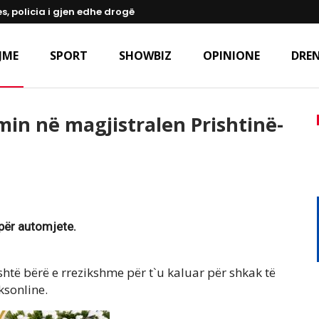
s, policia i gjen edhe drogë
JME
SPORT
SHOWBIZ
OPINIONE
DREN
min në magjistralen Prishtinë-
 për automjete.
htë bërë e rrezikshme për t`u kaluar për shkak të
ksonline.