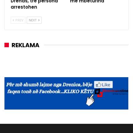
Drenas, tre persona
me mbeturina
arrestohen
PREV
NEXT
REKLAMA