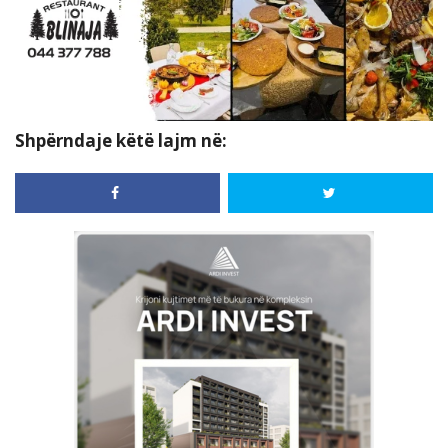
Shpërndaje këtë lajm në: