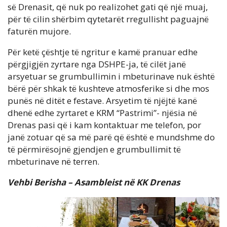
së Drenasit, që nuk po realizohet gati që një muaj,
për të cilin shërbim qytetarët rregullisht paguajnë
faturën mujore.
Për ketë çështje të ngritur e kamë pranuar edhe
përgjigjën zyrtare nga DSHPE-ja, të cilët janë
arsyetuar se grumbullimin i mbeturinave nuk është
bërë për shkak të kushteve atmosferike si dhe mos
punës në ditët e festave. Arsyetim të njëjtë kanë
dhenë edhe zyrtaret e KRM “Pastrimi”- njësia në
Drenas pasi që i kam kontaktuar me telefon, por
janë zotuar që sa më parë që është e mundshme do
të përmirësojnë gjendjen e grumbullimit të
mbeturinave në terren.
Vehbi Berisha – Asambleist në KK Drenas