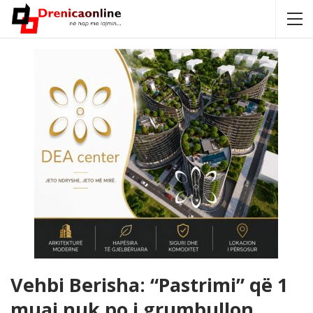
Vehbi Berisha: “Pastrimi” që 1
muaj nuk po i grumbullon