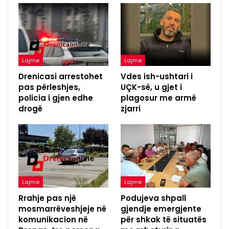
Lajme
Lajme
Drenicasi arrestohet
Vdes ish-ushtari i
pas përleshjes,
UÇK-së, u gjet i
policia i gjen edhe
plagosur me armë
drogë
zjarri
Lajme
Lajme
Rrahje pas një
Podujeva shpall
mosmarrëveshjeje në
gjendje emergjente
komunikacion në
për shkak të situatës