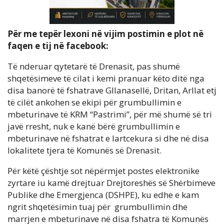
Për me tepër lexoni në vijim postimin e plot në
faqen e tij në facebook:
Të nderuar qytetarë të Drenasit, pas shumë
shqetësimeve të cilat i kemi pranuar këto ditë nga
disa banorë të fshatrave Gllanasellë, Dritan, Arllat etj
të cilët ankohen se ekipi për grumbullimin e
mbeturinave të KRM “Pastrimi”, për më shumë së tri
javë rresht, nuk e kanë bërë grumbullimin e
mbeturinave në fshatrat e lartcekura si dhe në disa
lokalitete tjera të Komunës së Drenasit.
Për këtë çështje sot nëpërmjet postes elektronike
zyrtare iu kamë drejtuar Drejtoreshës së Shërbimeve
Publike dhe Emergjenca (DSHPE), ku edhe e kam
ngrit shqetësimin tuaj për grumbullimin dhe
marrjen e mbeturinave në disa fshatra të Komunës