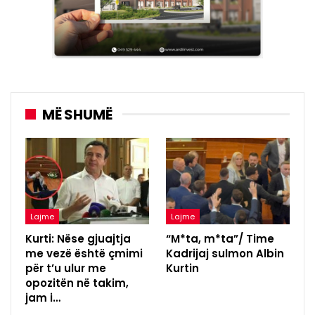
MË SHUMË
Lajme
Lajme
Kurti: Nëse gjuajtja
“M*ta, m*ta”/ Time
me vezë është çmimi
Kadrijaj sulmon Albin
për t’u ulur me
Kurtin
opozitën në takim,
jam i…