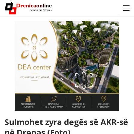
Sulmohet zyra degës së AKR-së
në Drenas (Foto)