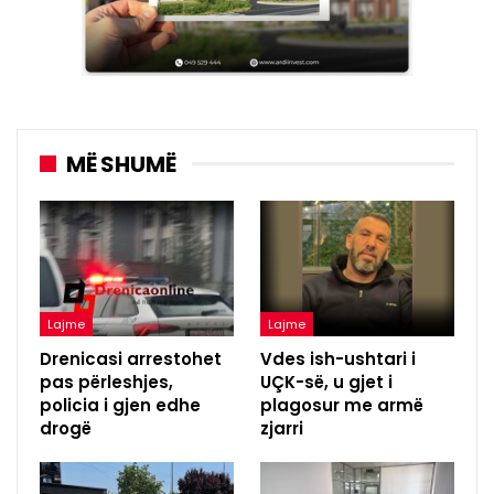
MË SHUMË
Lajme
Lajme
Drenicasi arrestohet
Vdes ish-ushtari i
pas përleshjes,
UÇK-së, u gjet i
policia i gjen edhe
plagosur me armë
drogë
zjarri