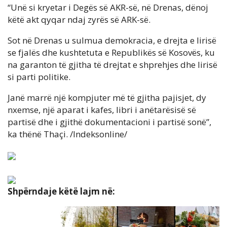
“Unë si kryetar i Degës së AKR-së, në Drenas, dënoj
këtë akt qyqar ndaj zyrës së ARK-së.
Sot në Drenas u sulmua demokracia, e drejta e lirisë
se fjalës dhe kushtetuta e Republikës së Kosovës, ku
na garanton të gjitha të drejtat e shprehjes dhe lirisë
si parti politike.
Janë marrë një kompjuter më të gjitha pajisjet, dy
nxemse, një aparat i kafes, libri i anëtarësisë së
partisë dhe i gjithë dokumentacioni i partisë sonë”,
ka thënë Thaçi. /Indeksonline/
Shpërndaje këtë lajm në: