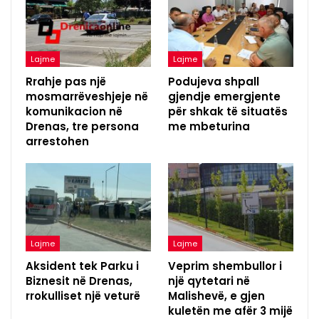
Lajme
Lajme
Rrahje pas një
Podujeva shpall
mosmarrëveshjeje në
gjendje emergjente
komunikacion në
për shkak të situatës
Drenas, tre persona
me mbeturina
arrestohen
Lajme
Lajme
Aksident tek Parku i
Veprim shembullor i
Biznesit në Drenas,
një qytetari në
rrokulliset një veturë
Malishevë, e gjen
kuletën me afër 3 mijë