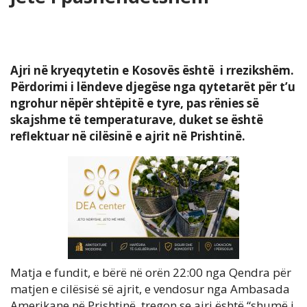
Ajri në kryeqytetin e Kosovës është i rrezikshëm.
Përdorimi i lëndeve djegëse nga qytetarët për t’u
ngrohur nëpër shtëpitë e tyre, pas rënies së
skajshme të temperaturave, duket se është
reflektuar në cilësinë e ajrit në Prishtinë.
Matja e fundit, e bërë në orën 22:00 nga Qendra për
matjen e cilësisë së ajrit, e vendosur nga Ambasada
Amerikane në Prishtinë, tregon se ajri është “shumë i