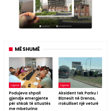
MË SHUMË
Lajme
Lajme
Podujeva shpall
Aksident tek Parku i
gjendje emergjente
Biznesit në Drenas,
për shkak të situatës
rrokulliset një veturë
me mbeturina