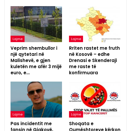
Lajme
Lajme
Veprim shembullor i
Rriten rastet me fruth
një qytetari në
në Kosovë – edhe
Malishevë, e gjen
Drenasi e Skenderaji
kuletën me afër 3 mijë
me raste të
euro, e…
konfirmuara
Lajme
Lajme
Pas incidentit me
Shoqata e
fansin në Gjakovë,
Qumështoreve kërkon