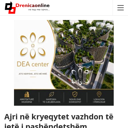
Ajri në kryeqytet vazhdon të
jetë i pashëndetshëm