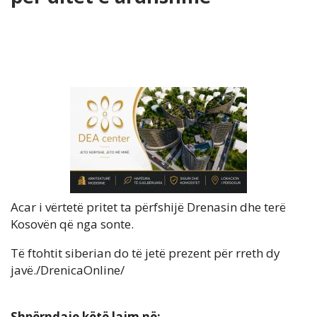
Acar i vërtetë pritet ta përfshijë Drenasin dhe terë
Kosovën që nga sonte.
Të ftohtit siberian do të jetë prezent për rreth dy
javë./DrenicaOnline/
Shpërndaje këtë lajm në: