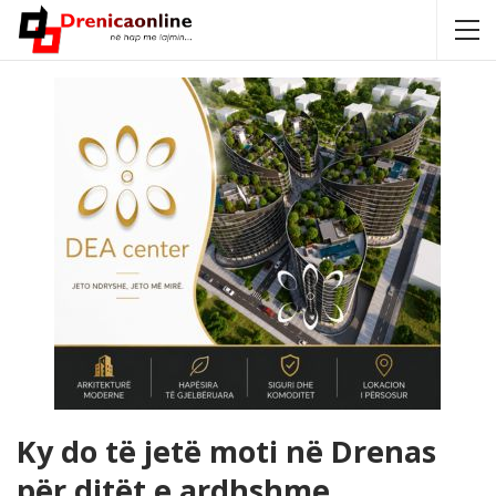
Ky do të jetë moti në Drenas
për ditët e ardhshme