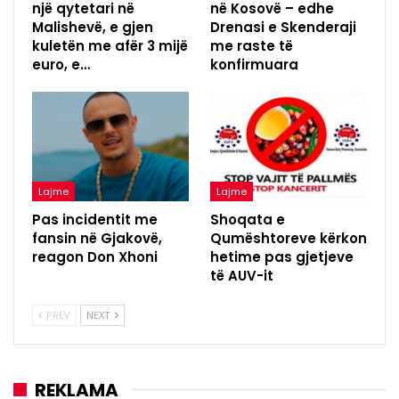
një qytetari në
në Kosovë – edhe
Malishevë, e gjen
Drenasi e Skenderaji
kuletën me afër 3 mijë
me raste të
euro, e…
konfirmuara
Lajme
Lajme
Pas incidentit me
Shoqata e
fansin në Gjakovë,
Qumështoreve kërkon
reagon Don Xhoni
hetime pas gjetjeve
të AUV-it
PREV
NEXT
REKLAMA