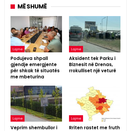
MË SHUMË
Lajme
Lajme
Podujeva shpall
Aksident tek Parku i
gjendje emergjente
Biznesit në Drenas,
për shkak të situatës
rrokulliset një veturë
me mbeturina
Lajme
Lajme
Veprim shembullor i
Rriten rastet me fruth