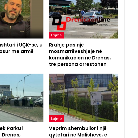
Lajme
shtari i UÇK-së, u
Rrahje pas një
agosur me armë
mosmarrëveshjeje në
komunikacion në Drenas,
tre persona arrestohen
Lajme
ek Parku i
Veprim shembullor i një
ë Drenas,
qytetari në Malishevë, e