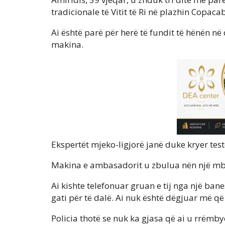
tradicionale të Vitit të Ri në plazhin Copac
Ai është parë për herë të fundit të hënën në 
makina.
Ekspertët mjeko-ligjorë janë duke kryer teste
Makina e ambasadorit u zbulua nën një mbik
Ai kishte telefonuar gruan e tij nga një ban
gati për të dalë. Ai nuk është dëgjuar më q
Policia thotë se nuk ka gjasa që ai u rrëmb