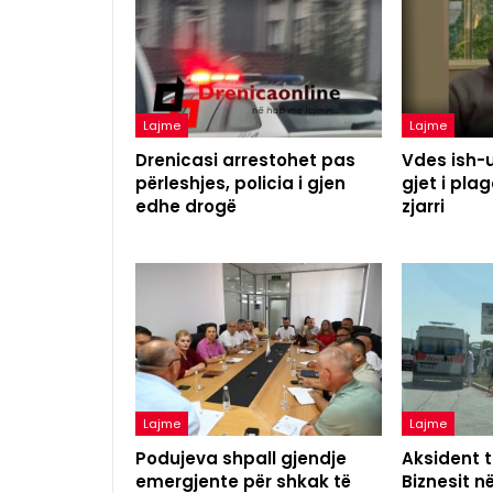
Lajme
Lajme
Drenicasi arrestohet pas
Vdes ish-u
përleshjes, policia i gjen
gjet i pl
edhe drogë
zjarri
Lajme
Lajme
Podujeva shpall gjendje
Aksident t
emergjente për shkak të
Biznesit n