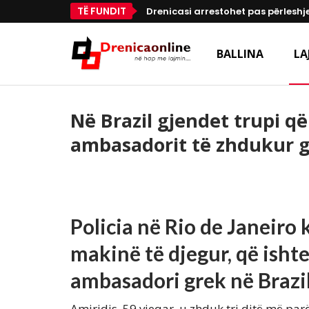
TË FUNDIT
Drenicasi arrestohet pas përleshje
BALLINA
LA
Në Brazil gjendet trupi që
ambasadorit të zhdukur 
Policia në Rio de Janeiro 
makinë të djegur, që isht
ambasadori grek në Brazil
Amiridis, 59 vjeqar, u zhduk tri ditë më par