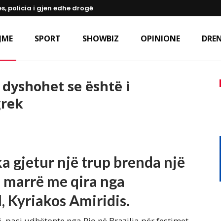
s, policia i gjen edhe drogë
JME
SPORT
SHOWBIZ
OPINIONE
DREN
 dyshohet se është i
grek
ka gjetur një trup brenda një
e marrë me qira nga
, Kyriakos Amiridis.
ë, pasi udhëtonte nga Rio në Brazilia për festimet