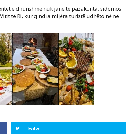
identet e dhunshme nuk janë të pazakonta, sidomos
itit të Ri, kur qindra mijëra turistë udhëtojnë në
Twitter