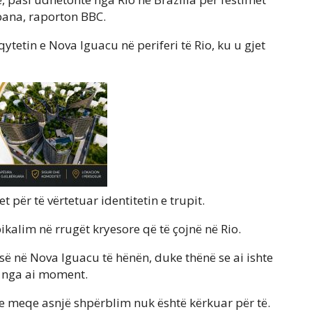
abana, raporton BBC.
qytetin e Nova Iguacu në periferi të Rio, ku u gjet
t për të vërtetuar identitetin e trupit.
alim në rrugët kryesore që të çojnë në Rio.
esë në Nova Iguacu të hënën, duke thënë se ai ishte
ë nga ai moment.
ye meqe asnjë shpërblim nuk është kërkuar për të.