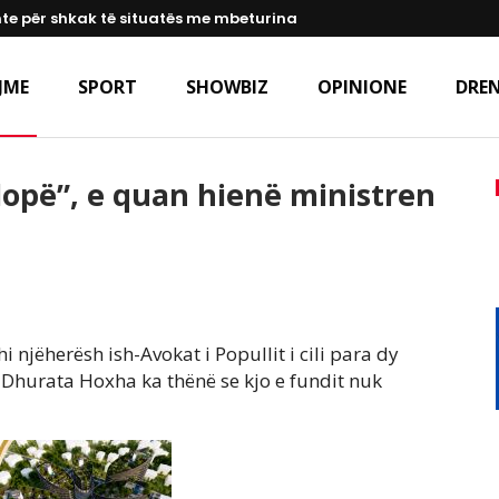
te për shkak të situatës me mbeturina
JME
SPORT
SHOWBIZ
OPINIONE
DREN
“lopë”, e quan hienë ministren
i njëherësh ish-Avokat i Popullit i cili para dy
ë, Dhurata Hoxha ka thënë se kjo e fundit nuk