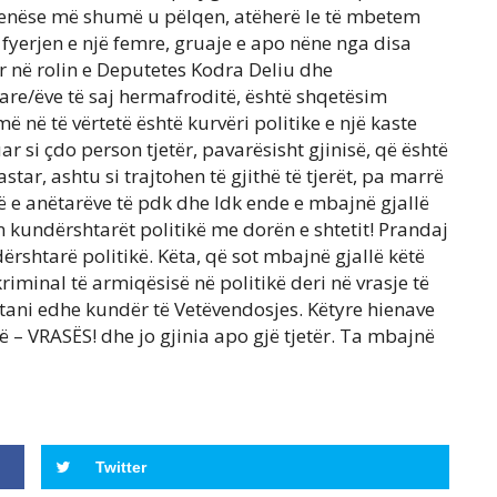
eqenëse më shumë u pëlqen, atëherë le të mbetem
r fyerjen e një femre, gruaje e apo nëne nga disa
etër në rolin e Deputetes Kodra Deliu dhe
e/ëve të saj hermafroditë, është shqetësim
ë në të vërtetë është kurvëri politike e një kaste
ar si çdo person tjetër, pavarësisht gjinisë, që është
astar, ashtu si trajtohen të gjithë të tjerët, pa marrë
sinë e anëtarëve të pdk dhe ldk ende e mbajnë gjallë
sin kundërshtarët politikë me dorën e shtetit! Prandaj
shtarë politikë. Këta, që sot mbajnë gjallë këtë
riminal të armiqësisë në politikë deri në vrasje të
 tani edhe kundër të Vetëvendosjes. Këtyre hienave
 – VRASËS! dhe jo gjinia apo gjë tjetër. Ta mbajnë
Twitter