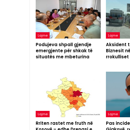
Lajme
Lajme
Podujeva shpall gjendje
Aksident t
emergjente për shkak të
Biznesit n
situatës me mbeturina
rrokulliset
Lajme
Lajme
Rriten rastet me fruth në
Pas incide
Kosovë – edhe Drenasi e
Gjakovë, 