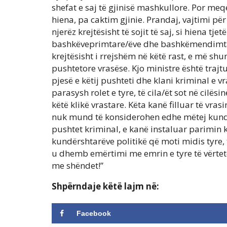
shefat e saj të gjinisë mashkullore. Por m
hiena, pa caktim gjinie. Prandaj, vajtimi pë
njerëz krejtësisht të sojit të saj, si hiena tj
bashkëveprimtare/ëve dhe bashkëmendimtar
krejtësisht i rrejshëm në këtë rast, e më shum
pushtetore vrasëse. Kjo ministre është trajtu
pjesë e këtij pushteti dhe klani kriminal e vr
parasysh rolet e tyre, të cila/ët sot në cilë
këtë klikë vrastare. Këta kanë filluar të vra
nuk mund të konsiderohen edhe mëtej kundër
pushtet kriminal, e kanë instaluar parimin k
kundërshtarëve politikë që moti midis tyre,
u dhemb emërtimi me emrin e tyre të vërtetë
me shëndet!”
Shpërndaje këtë lajm në:
Facebook