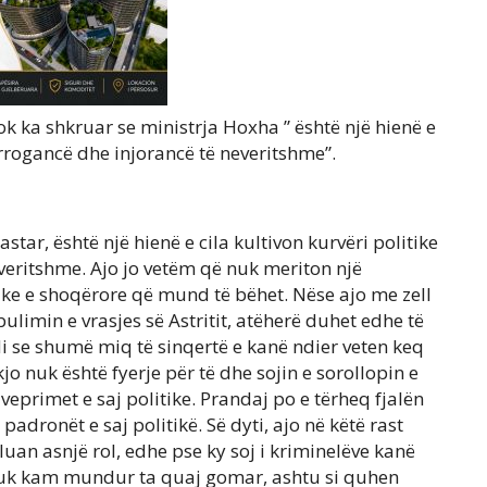
ook ka shkruar se ministrja Hoxha ” është një hienë e
 arrogancë dhe injorancë të neveritshme”.
astar, është një hienë e cila kultivon kurvëri politike
veritshme. Ajo jo vetëm që nuk meriton një
ike e shoqërore që mund të bëhet. Nëse ajo me zell
ulimin e vrasjes së Astritit, atëherë duhet edhe të
di se shumë miq të sinqertë e kanë ndier veten keq
kjo nuk është fyerje për të dhe sojin e sorollopin e
 veprimet e saj politike. Prandaj po e tërheq fjalën
padronët e saj politikë. Së dyti, ajo në këtë rast
 luan asnjë rol, edhe pse ky soj i kriminelëve kanë
ë nuk kam mundur ta quaj gomar, ashtu si quhen