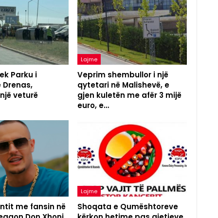
Lajme
ek Parku i
Veprim shembullor i një
ë Drenas,
qytetari në Malishevë, e
 një veturë
gjen kuletën me afër 3 mijë
euro, e…
Lajme
ntit me fansin në
Shoqata e Qumështoreve
reagon Don Xhoni
kërkon hetime pas gjetjeve