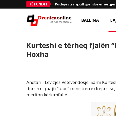
TË FUNDIT
Podujeva shpall gjendje emergjen
BALLINA
LA
Kurteshi e tërheq fjalën 
Hoxha
Anëtari i Lëvizjes Vetëvendosje, Sami Kurtesh
ditësh e quajti “lopë” ministren e drejtësis
meriton kërkimfalje.