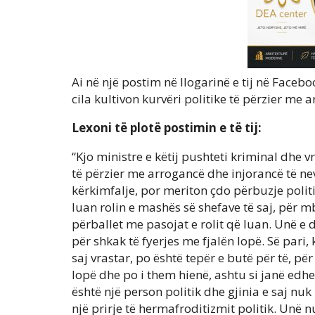
Ai në një postim në llogarinë e tij në Faceb
cila kultivon kurvëri politike të përzier me
Lexoni të plotë postimin e të tij:
“Kjo ministre e këtij pushteti kriminal dhe vr
të përzier me arrogancë dhe injorancë të ne
kërkimfalje, por meriton çdo përbuzje polit
luan rolin e mashës së shefave të saj, për mb
përballet me pasojat e rolit që luan. Unë e 
për shkak të fyerjes me fjalën lopë. Së pari, 
saj vrastar, po është tepër e butë për të, për
lopë dhe po i them hienë, ashtu si janë edhe 
është një person politik dhe gjinia e saj nuk
një prirje të hermafroditizmit politik. Un