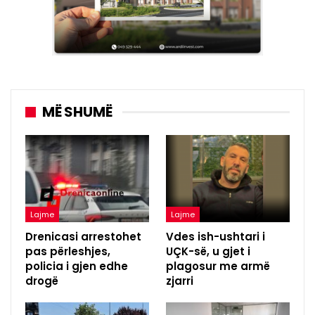
MË SHUMË
Lajme
Lajme
Drenicasi arrestohet
Vdes ish-ushtari i
pas përleshjes,
UÇK-së, u gjet i
policia i gjen edhe
plagosur me armë
drogë
zjarri