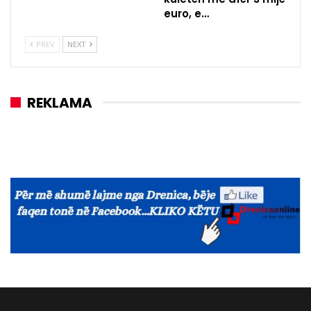
euro, e…
PREV
NEXT
REKLAMA