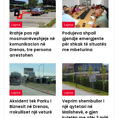
Lajme
Lajme
Rrahje pas një
Podujeva shpall
mosmarrëveshjeje në
gjendje emergjente
komunikacion në
për shkak të situatës
Drenas, tre persona
me mbeturina
arrestohen
Lajme
Lajme
Aksident tek Parku i
Veprim shembullor i
Biznesit në Drenas,
një qytetari në
rrokulliset një veturë
Malishevë, e gjen
kuletën me afër 3 mijë