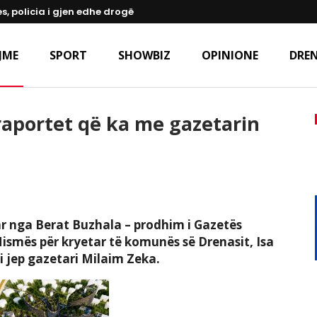
s, policia i gjen edhe drogë
JME
SPORT
SHOWBIZ
OPINIONE
DREN
raportet që ka me gazetarin
ar nga Berat Buzhala – prodhim i Gazetës
Nismës për kryetar të komunës së Drenasit, Isa
i jep gazetari Milaim Zeka.