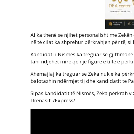
Ai ka thënë se njihet personalisht me Zekën 
në të cilat ka shprehur përkrahjen për të, si
Kandidati i Nismës ka treguar se gjithmon
tani ndjehet mirë që një figurë e tillë e përk
Xhemajlaj ka treguar se Zeka nuk e ka përk
balotazhin ndërmjet tij dhe kandidatit të P
Sipas kandidatit të Nismës, Zeka përkrah vi
Drenasit. /Express/