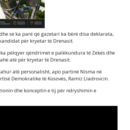
dhe se ka parë që gazetari ka bërë disa deklarata,
 kandidat për kryetar të Drenasit.
ë ka pëlqyer qëndrimet e palëkundura të Zekës dhe
rahë atë për kryetar të Drenasit.
rahur atë personalisht, apo partinë Nisma në
artisë Demokratike të Kosovës, Ramiz Lladrovcin.
zionin dhe konceptin e tij për ndryshimin e