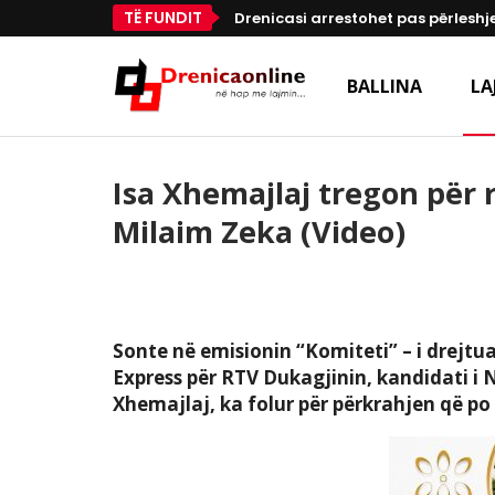
TË FUNDIT
Drenicasi arrestohet pas përleshje
BALLINA
LA
Isa Xhemajlaj tregon për 
Milaim Zeka (Video)
Sonte në emisionin “Komiteti” – i drejtu
Express për RTV Dukagjinin, kandidati i 
Xhemajlaj, ka folur për përkrahjen që po 