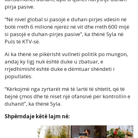
pirja pasive.
“Në nivel global si pasojë e duhan-pirjes vdesin në
botë rreth 6 milionë njerëz në vit dhe rreth 600 mijë
si pasojë e duhan-pirjes pasive”, ka thënë Syla në
Puls të KTV-së.
Ai ka thënë se pikërisht vullneti politik po mungon,
andaj ky ligj nuk është duke u zbatuar, e
rrjedhimisht është duke e dëmtuar shëndeti i
popullatës.
“Kërkojmë nga zyrtarët më të lartë të shtetit, që të
bëjnë çmos dhe të niset një ofansivë për kontrollin e
duhanit”, ka thënë Syla.
Shpërndaje këtë lajm në: