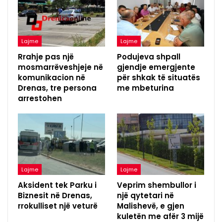
Lajme
Lajme
Rrahje pas një
Podujeva shpall
mosmarrëveshjeje në
gjendje emergjente
komunikacion në
për shkak të situatës
Drenas, tre persona
me mbeturina
arrestohen
Lajme
Lajme
Aksident tek Parku i
Veprim shembullor i
Biznesit në Drenas,
një qytetari në
rrokulliset një veturë
Malishevë, e gjen
kuletën me afër 3 mijë