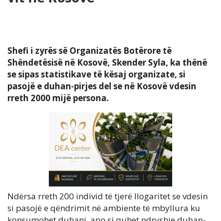
Shefi i zyrës së Organizatës Botërore të
Shëndetësisë në Kosovë, Skender Syla, ka thënë
se sipas statistikave të kësaj organizate, si
pasojë e duhan-pirjes del se në Kosovë vdesin
rreth 2000 mijë persona.
Ndërsa rreth 200 individ të tjerë llogaritet se vdesin
si pasojë e qëndrimit në ambiente të mbyllura ku
konsumohet duhani, apo si quhet ndryshje duhan-