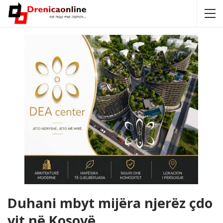
Duhani mbyt mijëra njerëz çdo
vit në Kosovë