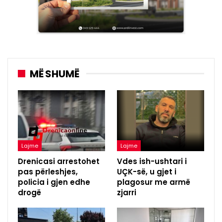
MË SHUMË
Lajme
Lajme
Drenicasi arrestohet
Vdes ish-ushtari i
pas përleshjes,
UÇK-së, u gjet i
policia i gjen edhe
plagosur me armë
drogë
zjarri