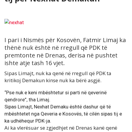
I pari i Nismës për Kosovën, Fatmir Limaj ka
thënë nuk është në rregull që PDK të
premtonte në Drenas, derisa në pushtet
ishte atje tash 16 vjet.
Sipas Limajt, nuk ka qenë në rregull që PDK ta
kritikoj Demakun kinse nuk ka bërë asgjë.
“Pse nuk e keni mbështetur si parti në qeverinë
qendrore”, tha Limaj.
Sipas Limajt, Nexhat Demaku është dashur që të
mbështetet nga Qeveria e Kosovës, të cilën sipas tij e
ka udhëhequr PDK-ja.
Ai ka vlerësuar se zgjedhjet në Drenas kanë qenë