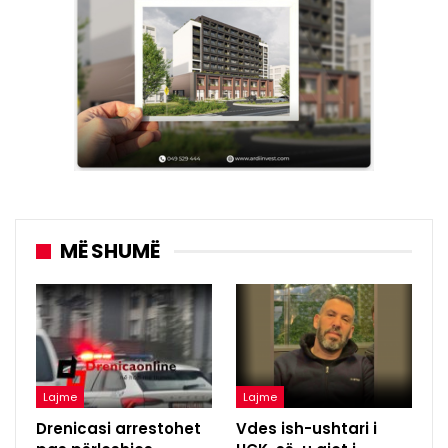
MË SHUMË
Lajme
Lajme
Drenicasi arrestohet
Vdes ish-ushtari i