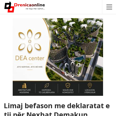
Limaj befason me deklaratat e
tij për Nexhat Demakun