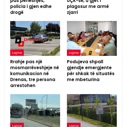
pas përleshjes,
UÇK-së, u gjet i
policia i gjen edhe
plagosur me armë
drogë
zjarri
Lajme
Lajme
Rrahje pas një
Podujeva shpall
mosmarrëveshjeje në
gjendje emergjente
komunikacion në
për shkak të situatës
Drenas, tre persona
me mbeturina
arrestohen
Lajme
Lajme