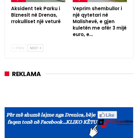
Aksident tek Parku i
Veprim shembullor i
Biznesit në Drenas,
një qytetari në
rrokulliset një veturë
Malishevë, e gjen
kuletën me afër 3 mijë
euro, e…
PREV
NEXT
REKLAMA