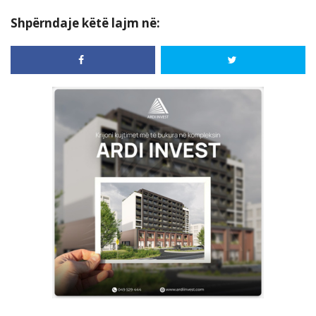
Shpërndaje këtë lajm në: