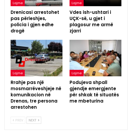
Lajme
Lajme
Drenicasi arrestohet
Vdes ish-ushtari i
pas përleshjes,
UÇK-së, u gjet i
policia i gjen edhe
plagosur me armë
drogë
zjarri
Lajme
Lajme
Rrahje pas një
Podujeva shpall
mosmarrëveshjeje në
gjendje emergjente
komunikacion në
për shkak të situatës
Drenas, tre persona
me mbeturina
arrestohen
PREV
NEXT