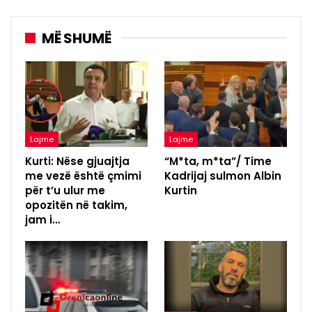
MË SHUMË
Lajme
Lajme
Kurti: Nëse gjuajtja
“M*ta, m*ta”/ Time
me vezë është çmimi
Kadrijaj sulmon Albin
për t’u ulur me
Kurtin
opozitën në takim,
jam i…