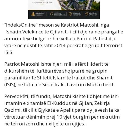
“IndeksOnline” mëson se Kastriot Matoshi, nga
fshatin Velekincë të Gjilanit, i cili dje ra në prangat e
autoriteteve belge, është vëllai i Patriot Patoshit, i
vrarë në gusht të vitit 2014 përkrahë grupit terrorist
ISIS.
Patriot Matoshi ishte njeri më i afërt i liderit të
dikurshëm të luftëtarëve shqiptarë në grupin
paramilitar të Shtetit Islam të Irakut dhe Shamit
(ISIS), në luftë në Siri e Irak, Lavdrim Muhaxherit.
Përvec këtij të fundit, Matoshi kishte lidhjet më ish-
imamin e xhamisë El-Kuddus në Gjilan, Zekirja
Qazimi, të cilit Gjykata e Apelit para dy javësh ia ka
vërtetuar dënimin prej 10 vjet burgim për rekrutim
në terrorizëm dhe nxitje të urrejtjes.