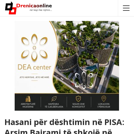
Hasani për dështimin në PISA:
Arsim Bajrami të shkojë në