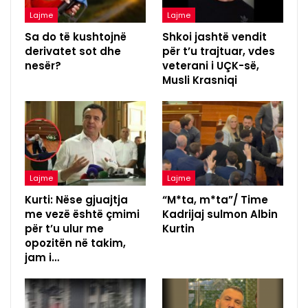
Lajme
Lajme
Sa do të kushtojnë
Shkoi jashtë vendit
derivatet sot dhe
për t’u trajtuar, vdes
nesër?
veterani i UÇK-së,
Musli Krasniqi
Lajme
Lajme
Kurti: Nëse gjuajtja
“M*ta, m*ta”/ Time
me vezë është çmimi
Kadrijaj sulmon Albin
për t’u ulur me
Kurtin
opozitën në takim,
jam i…