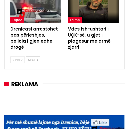
Lajme
Lajme
Drenicasi arrestohet
Vdes ish-ushtari i
pas përleshjes,
UÇK-së, u gjet i
policia i gjen edhe
plagosur me armë
drogë
zjarri
PREV
NEXT
REKLAMA