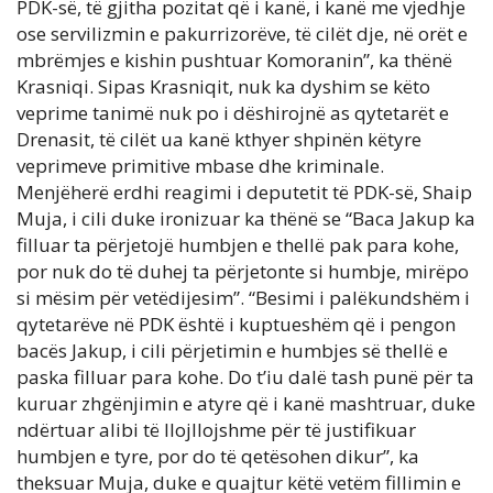
PDK-së, të gjitha pozitat që i kanë, i kanë me vjedhje
ose servilizmin e pakurrizorëve, të cilët dje, në orët e
mbrëmjes e kishin pushtuar Komoranin”, ka thënë
Krasniqi. Sipas Krasniqit, nuk ka dyshim se këto
veprime tanimë nuk po i dëshirojnë as qytetarët e
Drenasit, të cilët ua kanë kthyer shpinën këtyre
veprimeve primitive mbase dhe kriminale.
Menjëherë erdhi reagimi i deputetit të PDK-së, Shaip
Muja, i cili duke ironizuar ka thënë se “Baca Jakup ka
filluar ta përjetojë humbjen e thellë pak para kohe,
por nuk do të duhej ta përjetonte si humbje, mirëpo
si mësim për vetëdijesim”. “Besimi i palëkundshëm i
qytetarëve në PDK është i kuptueshëm që i pengon
bacës Jakup, i cili përjetimin e humbjes së thellë e
paska filluar para kohe. Do t’iu dalë tash punë për ta
kuruar zhgënjimin e atyre që i kanë mashtruar, duke
ndërtuar alibi të llojllojshme për të justifikuar
humbjen e tyre, por do të qetësohen dikur”, ka
theksuar Muja, duke e quajtur këtë vetëm fillimin e