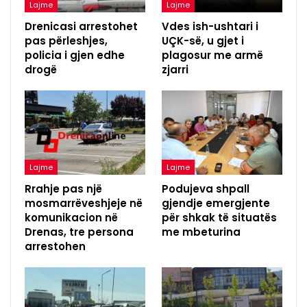
Lajme
Lajme
Drenicasi arrestohet
Vdes ish-ushtari i
pas përleshjes,
UÇK-së, u gjet i
policia i gjen edhe
plagosur me armë
drogë
zjarri
Lajme
Lajme
Rrahje pas një
Podujeva shpall
mosmarrëveshjeje në
gjendje emergjente
komunikacion në
për shkak të situatës
Drenas, tre persona
me mbeturina
arrestohen