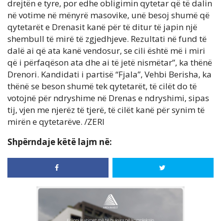
drejtën e tyre, por edhe obligimin qytetar që të dalin
në votime në mënyrë masovike, unë besoj shumë që
qytetarët e Drenasit kanë për të ditur të japin një
shembull të mirë të zgjedhjeve. Rezultati në fund të
dalë ai që ata kanë vendosur, se cili është më i miri
që i përfaqëson ata dhe ai të jetë nismëtar”, ka thënë
Drenori. Kandidati i partisë “Fjala”, Vehbi Berisha, ka
thënë se beson shumë tek qytetarët, të cilët do të
votojnë për ndryshime në Drenas e ndryshimi, sipas
tij, vjen me njerëz të tjerë, të cilët kanë për synim të
mirën e qytetarëve. /ZERI
Shpërndaje këtë lajm në: