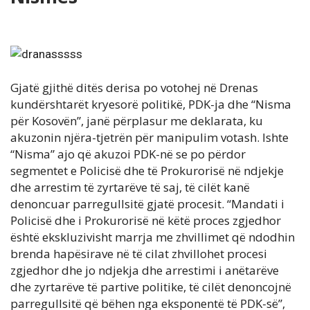
Gjatë gjithë ditës derisa po votohej në Drenas
kundërshtarët kryesorë politikë, PDK-ja dhe “Nisma
për Kosovën”, janë përplasur me deklarata, ku
akuzonin njëra-tjetrën për manipulim votash. Ishte
“Nisma” ajo që akuzoi PDK-në se po përdor
segmentet e Policisë dhe të Prokurorisë në ndjekje
dhe arrestim të zyrtarëve të saj, të cilët kanë
denoncuar parregullsitë gjatë procesit. “Mandati i
Policisë dhe i Prokurorisë në këtë proces zgjedhor
është ekskluzivisht marrja me zhvillimet që ndodhin
brenda hapësirave në të cilat zhvillohet procesi
zgjedhor dhe jo ndjekja dhe arrestimi i anëtarëve
dhe zyrtarëve të partive politike, të cilët denoncojnë
parregullsitë që bëhen nga eksponentë të PDK-së”,