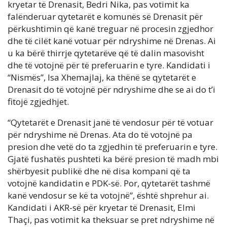
kryetar të Drenasit, Bedri Nika, pas votimit ka
falënderuar qytetarët e komunës së Drenasit për
përkushtimin që kanë treguar në procesin zgjedhor
dhe të cilët kanë votuar për ndryshime në Drenas. Ai
u ka bërë thirrje qytetarëve që të dalin masovisht
dhe të votojnë për të preferuarin e tyre. Kandidati i
“Nismës”, Isa Xhemajlaj, ka thënë se qytetarët e
Drenasit do të votojnë për ndryshime dhe se ai do t’i
fitojë zgjedhjet.
“Qytetarët e Drenasit janë të vendosur për të votuar
për ndryshime në Drenas. Ata do të votojnë pa
presion dhe vetë do ta zgjedhin të preferuarin e tyre.
Gjatë fushatës pushteti ka bërë presion të madh mbi
shërbyesit publikë dhe në disa kompani që ta
votojnë kandidatin e PDK-së. Por, qytetarët tashmë
kanë vendosur se kë ta votojnë”, është shprehur ai.
Kandidati i AKR-së për kryetar të Drenasit, Elmi
Thaçi, pas votimit ka theksuar se pret ndryshime në