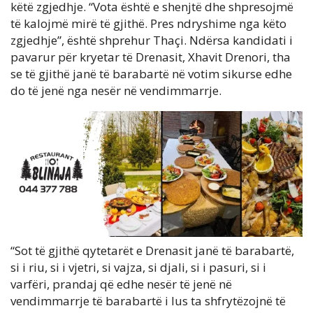
këtë zgjedhje. “Vota është e shenjtë dhe shpresojmë
të kalojmë mirë të gjithë. Pres ndryshime nga këto
zgjedhje”, është shprehur Thaçi. Ndërsa kandidati i
pavarur për kryetar të Drenasit, Xhavit Drenori, tha
se të gjithë janë të barabartë në votim sikurse edhe
do të jenë nga nesër në vendimmarrje.
“Sot të gjithë qytetarët e Drenasit janë të barabartë,
si i riu, si i vjetri, si vajza, si djali, si i pasuri, si i
varfëri, prandaj që edhe nesër të jenë në
vendimmarrje të barabartë i lus ta shfrytëzojnë të