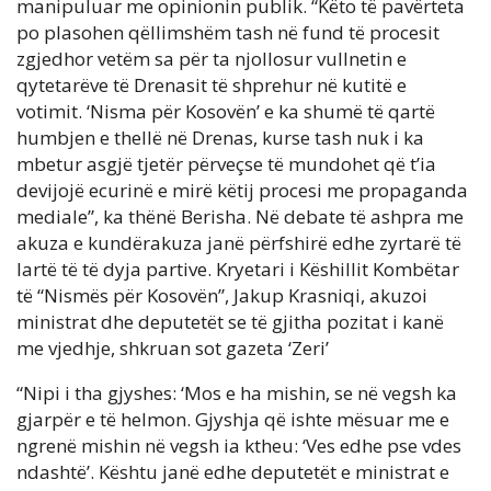
manipuluar me opinionin publik. “Këto të pavërteta
po plasohen qëllimshëm tash në fund të procesit
zgjedhor vetëm sa për ta njollosur vullnetin e
qytetarëve të Drenasit të shprehur në kutitë e
votimit. ‘Nisma për Kosovën’ e ka shumë të qartë
humbjen e thellë në Drenas, kurse tash nuk i ka
mbetur asgjë tjetër përveçse të mundohet që t’ia
devijojë ecurinë e mirë këtij procesi me propaganda
mediale”, ka thënë Berisha. Në debate të ashpra me
akuza e kundërakuza janë përfshirë edhe zyrtarë të
lartë të të dyja partive. Kryetari i Këshillit Kombëtar
të “Nismës për Kosovën”, Jakup Krasniqi, akuzoi
ministrat dhe deputetët se të gjitha pozitat i kanë
me vjedhje, shkruan sot gazeta ‘Zeri’
“Nipi i tha gjyshes: ‘Mos e ha mishin, se në vegsh ka
gjarpër e të helmon. Gjyshja që ishte mësuar me e
ngrenë mishin në vegsh ia ktheu: ‘Ves edhe pse vdes
ndashtë’. Kështu janë edhe deputetët e ministrat e