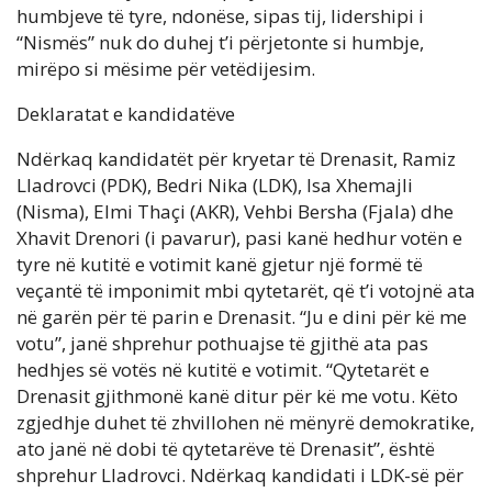
humbjeve të tyre, ndonëse, sipas tij, lidershipi i
“Nismës” nuk do duhej t’i përjetonte si humbje,
mirëpo si mësime për vetëdijesim.
Deklaratat e kandidatëve
Ndërkaq kandidatët për kryetar të Drenasit, Ramiz
Lladrovci (PDK), Bedri Nika (LDK), Isa Xhemajli
(Nisma), Elmi Thaçi (AKR), Vehbi Bersha (Fjala) dhe
Xhavit Drenori (i pavarur), pasi kanë hedhur votën e
tyre në kutitë e votimit kanë gjetur një formë të
veçantë të imponimit mbi qytetarët, që t’i votojnë ata
në garën për të parin e Drenasit. “Ju e dini për kë me
votu”, janë shprehur pothuajse të gjithë ata pas
hedhjes së votës në kutitë e votimit. “Qytetarët e
Drenasit gjithmonë kanë ditur për kë me votu. Këto
zgjedhje duhet të zhvillohen në mënyrë demokratike,
ato janë në dobi të qytetarëve të Drenasit”, është
shprehur Lladrovci. Ndërkaq kandidati i LDK-së për