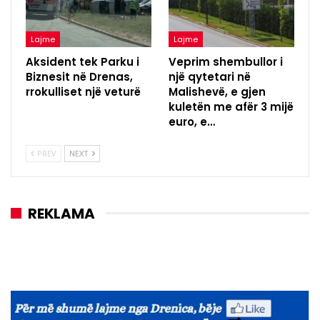
Lajme
Lajme
Aksident tek Parku i
Veprim shembullor i
Biznesit në Drenas,
një qytetari në
rrokulliset një veturë
Malishevë, e gjen
kuletën me afër 3 mijë
euro, e…
PREV
NEXT
REKLAMA