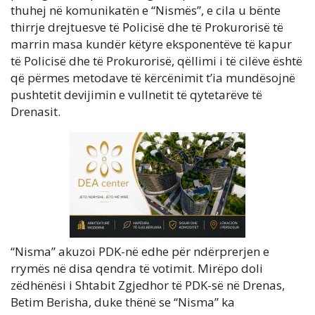
thuhej në komunikatën e “Nismës”, e cila u bënte
thirrje drejtuesve të Policisë dhe të Prokurorisë të
marrin masa kundër këtyre eksponentëve të kapur
të Policisë dhe të Prokurorisë, qëllimi i të cilëve është
që përmes metodave të kërcënimit t’ia mundësojnë
pushtetit devijimin e vullnetit të qytetarëve të
Drenasit.
“Nisma” akuzoi PDK-në edhe për ndërprerjen e
rrymës në disa qendra të votimit. Mirëpo doli
zëdhënësi i Shtabit Zgjedhor të PDK-së në Drenas,
Betim Berisha, duke thënë se “Nisma” ka