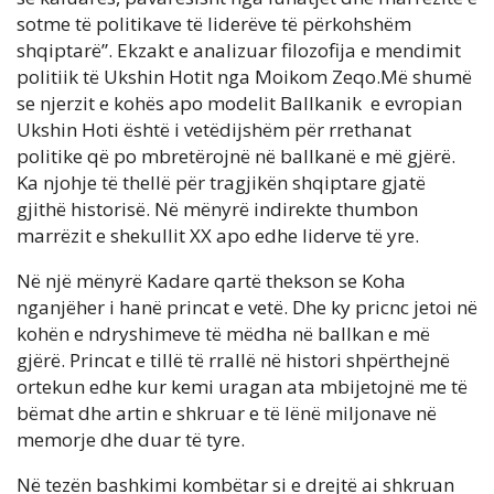
sotme të politikave të liderëve të përkohshëm
shqiptarë”. Ekzakt e analizuar filozofija e mendimit
politiik të Ukshin Hotit nga Moikom Zeqo.Më shumë
se njerzit e kohës apo modelit Ballkanik e evropian
Ukshin Hoti është i vetëdijshëm për rrethanat
politike që po mbretërojnë në ballkanë e më gjërë.
Ka njohje të thellë për tragjikën shqiptare gjatë
gjithë historisë. Në mënyrë indirekte thumbon
marrëzit e shekullit XX apo edhe liderve të yre.
Në një mënyrë Kadare qartë thekson se Koha
nganjëher i hanë princat e vetë. Dhe ky pricnc jetoi në
kohën e ndryshimeve të mëdha në ballkan e më
gjërë. Princat e tillë të rrallë në histori shpërthejnë
ortekun edhe kur kemi uragan ata mbijetojnë me të
bëmat dhe artin e shkruar e të lënë miljonave në
memorje dhe duar të tyre.
Në tezën bashkimi kombëtar si e drejtë ai shkruan