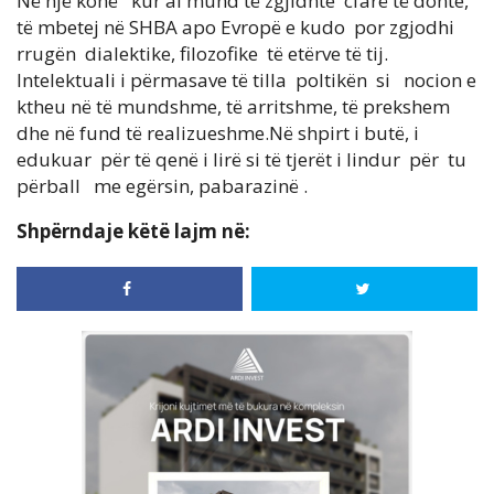
Në një kohë kur ai mund të zgjidhte cfarë të donte,
të mbetej në SHBA apo Evropë e kudo por zgjodhi
rrugën dialektike, filozofike të etërve të tij.
Intelektuali i përmasave të tilla poltikën si nocion e
ktheu në të mundshme, të arritshme, të prekshem
dhe në fund të realizueshme.Në shpirt i butë, i
edukuar për të qenë i lirë si të tjerët i lindur për tu
përball me egërsin, pabarazinë .
Shpërndaje këtë lajm në: