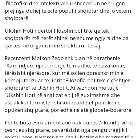
,filozofike dhe intelektuale u shëndrrun në rrugën
prej nga duhej të ecte populli shqiptar dhe jo vetëm
shqiptarë.
Ukshin Hoti ndërtoi filozofin politike që tek
shqiptarët më herët shihej në shumë ngjyra dhe pa
qartësi në organizimin strukturor të saj.
Recenzenti Moikon Zeqo shkruan në parathënie
“Kam ndjerë një tronditje të madhe, të pazakontë,
tërësisht njerëzore, kur më sollën dorëshkrimin e
kompjuterizuar të librit “Filozofia politike e çështjes
shqiptare” të Ukshin Hotit. Ai vazhdon më tutje
“Ukshin Hoti në analizat e tij të guximshme dhe
aspak konformiste i shikon realitetet politike në
optikën shqiptare, por edhe në atë globale-botërore.
Për të bota evro-amerikane nuk duhet t’i kundërvihet
çështjes shqiptare, pavarësisht nga pengu tragjik i
së kaluarës, pavarësisht nga luhatjet dhe marrëzitë e