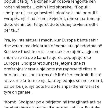
popullit të tij. Në kohën kur Kosova lëngonte nën
robërinë serbe Ukshin Hoti shprehej: ”Populli
shqiptar niset nga besimi i plotë se është popull i
Evropës, njëri ndër më të vjetërit, dhe se parimet që
do të vlenin për të tjerët do të duhej të vlenin edhe
për të…“
Pra, ky intelektual i madh, kur Europa bënte sehir
dhe vetëm me deklarata dënonte atë që ndodhte në
Kosovë e thoshte troç se ne nuk kërkojmë asgjë më
shumë se sa që e kanë të tjerët, popujt tjerë të
Europës. Shqiptarët duhet të jetojnë dhe t’i
preferojnë vlerat e një bote me raporte të çiltra e
humane, me konkurrencë të lirë të mendimit dhe të
ideve, me kritere të njëjta të zgjedhjes së më të mirit,
pa përbuzje, një botë ku do të shpërthenin vlerat e
tyre origjinale.
“Kombi Shqiptar po e përjeton në imagjinatë atë që
kombet tjera e kanë realizuar prej kohësh. Po duke