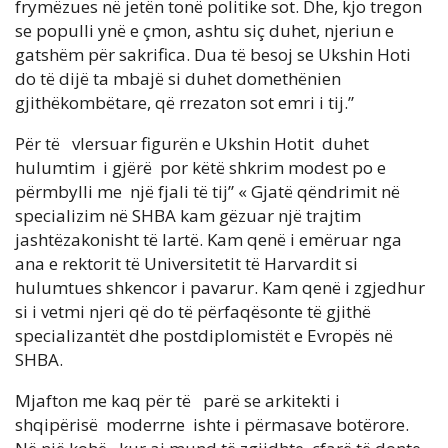
frymëzues në jetën tonë politike sot. Dhe, kjo tregon
se populli ynë e çmon, ashtu siç duhet, njeriun e
gatshëm për sakrifica. Dua të besoj se Ukshin Hoti
do të dijë ta mbajë si duhet domethënien
gjithëkombëtare, që rrezaton sot emri i tij.”
Për të vlersuar figurën e Ukshin Hotit duhet
hulumtim i gjërë por këtë shkrim modest po e
përmbylli me një fjali të tij” « Gjatë qëndrimit në
specializim në SHBA kam gëzuar një trajtim
jashtëzakonisht të lartë. Kam qenë i emëruar nga
ana e rektorit të Universitetit të Harvardit si
hulumtues shkencor i pavarur. Kam qenë i zgjedhur
si i vetmi njeri që do të përfaqësonte të gjithë
specializantët dhe postdiplomistët e Evropës në
SHBA.
Mjafton me kaq për të parë se arkitekti i
shqipërisë moderrne ishte i përmasave botërore.