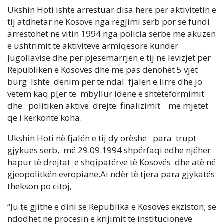
Ukshin Hoti ishte arrestuar disa herë për aktivitetin e
tij atdhetar në Kosovë nga regjimi serb por së fundi
arrestohet në vitin 1994 nga policia serbe me akuzën
e ushtrimit të aktiviteve armiqësore kundër
Jugollavisë dhe për pjesëmarrjën e tij në levizjet për
Republikën e Kosovës dhe më pas denohet 5 vjet
burg. Ishte dënim për të ndal fjalën e lirrë dhe jo
vetëm kaq p[ër të mbyllur idenë e shtetëformimit
dhe politikën aktive drejtë finalizimit me mjetet
që i kërkonte koha.
Ukshin Hoti në fjalën e tij dy orëshe para trupt
gjykues serb, më 29.09.1994 shpërfaqi edhe njëher
hapur të drejtat e shqipatërve të Kosovës dhe atë në
gjeopolitkën evropiane.Ai ndër të tjera para gjykatës
thekson po citoj,
“Ju të gjithë e dini se Republika e Kosovës ekziston; se
ndodhet në procesin e krijimit të institucioneve