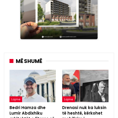
MË SHUMË
Lajme
Lajme
Bedri Hamza dhe
Drenasi nuk ka luksin
Lumir Abdixhiku
të heshtë, kërkohet