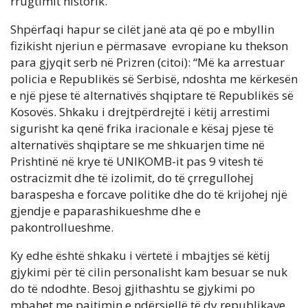
rrugtimit historik.
Shpërfaqi hapur se cilët janë ata që po e mbyllin
fizikisht njeriun e përmasave evropiane ku thekson
para gjyqit serb në Prizren (citoi): “Më ka arrestuar
policia e Republikës së Serbisë, ndoshta me kërkesën
e një pjese të alternativës shqiptare të Republikës së
Kosovës. Shkaku i drejtpërdrejtë i këtij arrestimi
sigurisht ka qenë frika iracionale e kësaj pjese të
alternativës shqiptare se me shkuarjen time në
Prishtinë në krye të UNIKOMB-it pas 9 vitesh të
ostracizmit dhe të izolimit, do të çrregullohej
baraspesha e forcave politike dhe do të krijohej një
gjendje e paparashikueshme dhe e
pakontrollueshme.
Ky edhe është shkaku i vërtetë i mbajtjes së këtij
gjykimi për të cilin personalisht kam besuar se nuk
do të ndodhte. Besoj gjithashtu se gjykimi po
mbahet me pajtimin e ndërsjellë të dy republikave