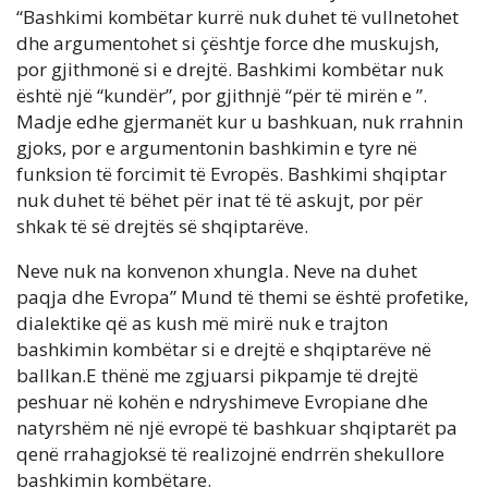
“Bashkimi kombëtar kurrë nuk duhet të vullnetohet
dhe argumentohet si çështje force dhe muskujsh,
por gjithmonë si e drejtë. Bashkimi kombëtar nuk
është një “kundër”, por gjithnjë “për të mirën e ”.
Madje edhe gjermanët kur u bashkuan, nuk rrahnin
gjoks, por e argumentonin bashkimin e tyre në
funksion të forcimit të Evropës. Bashkimi shqiptar
nuk duhet të bëhet për inat të të askujt, por për
shkak të së drejtës së shqiptarëve.
Neve nuk na konvenon xhungla. Neve na duhet
paqja dhe Evropa” Mund të themi se është profetike,
dialektike që as kush më mirë nuk e trajton
bashkimin kombëtar si e drejtë e shqiptarëve në
ballkan.E thënë me zgjuarsi pikpamje të drejtë
peshuar në kohën e ndryshimeve Evropiane dhe
natyrshëm në një evropë të bashkuar shqiptarët pa
qenë rrahagjoksë të realizojnë endrrën shekullore
bashkimin kombëtare.