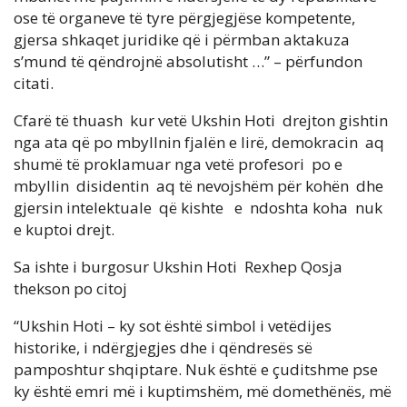
ose të organeve të tyre përgjegjëse kompetente,
gjersa shkaqet juridike që i përmban aktakuza
s’mund të qëndrojnë absolutisht …” – përfundon
citati.
Cfarë të thuash kur vetë Ukshin Hoti drejton gishtin
nga ata që po mbyllnin fjalën e lirë, demokracin aq
shumë të proklamuar nga vetë profesori po e
mbyllin disidentin aq të nevojshëm për kohën dhe
gjersin intelektuale që kishte e ndoshta koha nuk
e kuptoi drejt.
Sa ishte i burgosur Ukshin Hoti Rexhep Qosja
thekson po citoj
“Ukshin Hoti – ky sot është simbol i vetëdijes
historike, i ndërgjegjes dhe i qëndresës së
pamposhtur shqiptare. Nuk është e çuditshme pse
ky është emri më i kuptimshëm, më domethënës, më