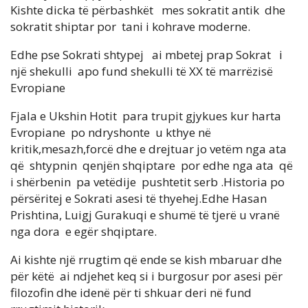
Kishte dicka të përbashkët mes sokratit antik dhe
sokratit shiptar por tani i kohrave moderne.
Edhe pse Sokrati shtypej ai mbetej prap Sokrat i
një shekulli apo fund shekulli të XX të marrëzisë
Evropiane
Fjala e Ukshin Hotit para trupit gjykues kur harta
Evropiane po ndryshonte u kthye në
kritik,mesazh,forcë dhe e drejtuar jo vetëm nga ata
që shtypnin qenjën shqiptare por edhe nga ata që
i shërbenin pa vetëdije pushtetit serb .Historia po
përsëritej e Sokrati asesi të thyehej.Edhe Hasan
Prishtina, Luigj Gurakuqi e shumë të tjerë u vranë
nga dora e egër shqiptare.
Ai kishte një rrugtim që ende se kish mbaruar dhe
për këtë ai ndjehet keq si i burgosur por asesi për
filozofin dhe idenë për ti shkuar deri në fund