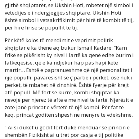
gjithë shqiptarët, se Ukshin Hoti, mbetet një simbol i
vetëdijes e i ndërgjegjjës shqiptare. Ukshin Hoti
është simbol i vetsakrifikimit për hirë të kombit të tij,
për hirë lirisë së popullit të tij.
Për këtë kolos të mendimit e veprimit politik
shqiptar e ka thënë aq bukur Ismail Kadare: “Kam
frikë se pikërisht ky nivel i lartë ka qenë edhe burim i
fatkeqësisë, që e ka ndjekur hap pas hapi këtë
martir… Është e papranueshme që një personalitet i
një populli, pavarësisht se ç’partie i përket, ose nuk i
përket, të mbahet në zinxhirë. Është fyerje për krejt
atë popull. Më fort se kurrë, kombi shqiptar ka
nevojë për njerëz të aftë e me nivel të lartë. Njerëzit e
zotë janë princat e vërtetë të një kombi. Për fat të
keq, princat goditen shpesh në mënyrë të vdekshme.
” Ai si duket u godit fort duke menduar se princin e
shembën.Fizikisht ai u tret por casja e tij politike