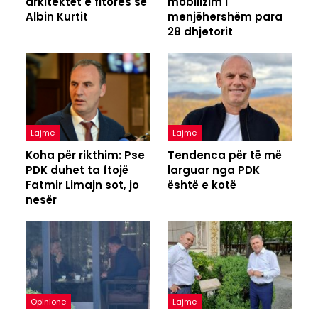
arkitektët e fitores së
mobilizim i
Albin Kurtit
menjëhershëm para
28 dhjetorit
Lajme
Lajme
Koha për rikthim: Pse
Tendenca për të më
PDK duhet ta ftojë
larguar nga PDK
Fatmir Limajn sot, jo
është e kotë
nesër
Opinione
Lajme