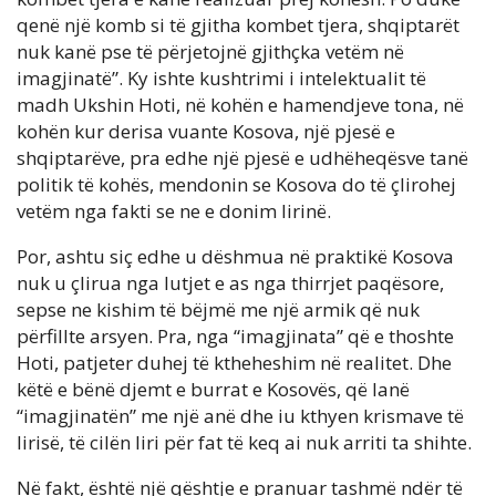
qenë një komb si të gjitha kombet tjera, shqiptarët
nuk kanë pse të përjetojnë gjithçka vetëm në
imagjinatë”. Ky ishte kushtrimi i intelektualit të
madh Ukshin Hoti, në kohën e hamendjeve tona, në
kohën kur derisa vuante Kosova, një pjesë e
shqiptarëve, pra edhe një pjesë e udhëheqësve tanë
politik të kohës, mendonin se Kosova do të çlirohej
vetëm nga fakti se ne e donim lirinë.
Por, ashtu siç edhe u dëshmua në praktikë Kosova
nuk u çlirua nga lutjet e as nga thirrjet paqësore,
sepse ne kishim të bëjmë me një armik që nuk
përfillte arsyen. Pra, nga “imagjinata” që e thoshte
Hoti, patjeter duhej të ktheheshim në realitet. Dhe
këtë e bënë djemt e burrat e Kosovës, që lanë
“imagjinatën” me një anë dhe iu kthyen krismave të
lirisë, të cilën liri për fat të keq ai nuk arriti ta shihte.
Në fakt, është një qështje e pranuar tashmë ndër të