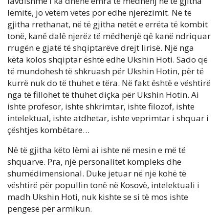
lavdishme i ka dhënë emra të mëdhenj në të gjitha
lëmitë, jo vetëm vetes por edhe njerëzimit. Në të
gjitha rrethanat, në të gjitha netët e errëta të kombit
tonë, kanë dalë njerëz të mëdhenjë që kanë ndriquar
rrugën e gjatë të shqiptarëve drejt lirisë. Një nga
këta kolos shqiptar është edhe Ukshin Hoti. Sado që
të mundohesh të shkruash për Ukshin Hotin, për të
kurrë nuk do të thuhet e tëra. Në fakt është e vështirë
nga të fillohet të thuhet diçka për Ukshin Hotin. Ai
ishte profesor, ishte shkrimtar, ishte filozof, ishte
intelektual, ishte atdhetar, ishte veprimtar i shquar i
çështjes kombëtare…
Në të gjitha këto lëmi ai ishte në mesin e më të
shquarve. Pra, një personalitet kompleks dhe
shumëdimensional. Duke jetuar në një kohë të
vështirë për popullin tonë në Kosovë, intelektuali i
madh Ukshin Hoti, nuk kishte se si të mos ishte
pengesë për armikun.