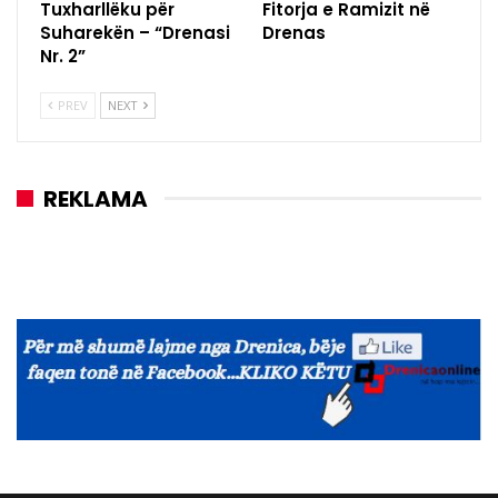
Tuxharllëku për
Fitorja e Ramizit në
Suharekën – “Drenasi
Drenas
Nr. 2”
PREV
NEXT
REKLAMA