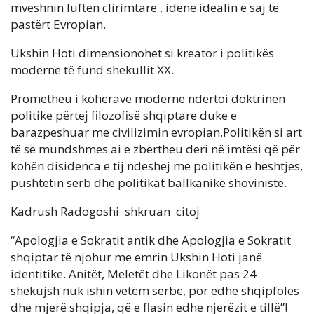
mveshnin luftën clirimtare , idenë idealin e saj të
pastërt Evropian.
Ukshin Hoti dimensionohet si kreator i politikës
moderne të fund shekullit XX.
Prometheu i kohërave moderne ndërtoi doktrinën
politike përtej filozofisë shqiptare duke e
barazpeshuar me civilizimin evropian.Politikën si art
të së mundshmes ai e zbërtheu deri në imtësi që për
kohën disidenca e tij ndeshej me politikën e heshtjes,
pushtetin serb dhe politikat ballkanike shoviniste.
Kadrush Radogoshi shkruan citoj
“Apologjia e Sokratit antik dhe Apologjia e Sokratit
shqiptar të njohur me emrin Ukshin Hoti janë
identitike. Anitët, Meletët dhe Likonët pas 24
shekujsh nuk ishin vetëm serbë, por edhe shqipfolës
dhe mjerë shqipja, që e flasin edhe njerëzit e tillë”!