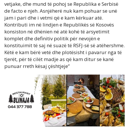
vetjake, dhe mund të pohoj se Republika e Serbisë
de facto e njeh. Asnjëherë nuk kam pohuar se unë
jam i pari dhe i vetmi që e kam kërkuar atë.
Kontributi im në lindjen e Republikës së Kosovës
konsiston në dhënien në atë kohë të arsyetimit
komplet dhe definitiv politik për nevojën e
konstituimit të saj në suazë të RSFJ-së së atëhershme.
Këtë e kam bërë vetë dhe plotësisht i pavarur nga të
tjerët, për të cilët madje as që kam ditur se kanë
punuar rreth kësaj çështjeje”