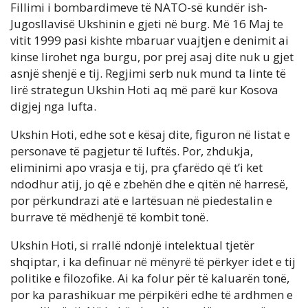
Fillimi i bombardimeve të NATO-së kundër ish-
Jugosllavisë Ukshinin e gjeti në burg. Më 16 Maj te
vitit 1999 pasi kishte mbaruar vuajtjen e denimit ai
kinse lirohet nga burgu, por prej asaj dite nuk u gjet
asnjë shenjë e tij. Regjimi serb nuk mund ta linte të
lirë strategun Ukshin Hoti aq më parë kur Kosova
digjej nga lufta.
Ukshin Hoti, edhe sot e kësaj dite, figuron në listat e
personave të pagjetur të luftës. Por, zhdukja,
eliminimi apo vrasja e tij, pra çfarëdo që t’i ket
ndodhur atij, jo që e zbehën dhe e qitën në harresë,
por përkundrazi atë e lartësuan në piedestalin e
burrave të mëdhenjë të kombit tonë.
Ukshin Hoti, si rrallë ndonjë intelektual tjetër
shqiptar, i ka definuar në mënyrë të përkyer idet e tij
politike e filozofike. Ai ka folur për të kaluarën tonë,
por ka parashikuar me përpikëri edhe të ardhmen e