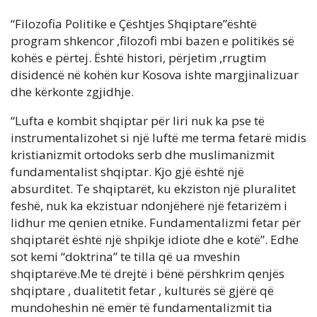
“Filozofia Politike e Çështjes Shqiptare”është
program shkencor ,filozofi mbi bazen e politikës së
kohës e përtej. Është histori, përjetim ,rrugtim
disidencë në kohën kur Kosova ishte margjinalizuar
dhe kërkonte zgjidhje.
“Lufta e kombit shqiptar për liri nuk ka pse të
instrumentalizohet si një luftë me terma fetarë midis
kristianizmit ortodoks serb dhe muslimanizmit
fundamentalist shqiptar. Kjo gjë është një
absurditet. Te shqiptarët, ku ekziston një pluralitet
feshë, nuk ka ekzistuar ndonjëherë një fetarizëm i
lidhur me qenien etnike. Fundamentalizmi fetar për
shqiptarët është një shpikje idiote dhe e kotë”. Edhe
sot kemi “doktrina” te tilla që ua mveshin
shqiptarëve.Me të drejtë i bënë përshkrim qenjës
shqiptare , dualitetit fetar , kulturës së gjërë që
mundoheshin në emër të fundamentalizmit tia