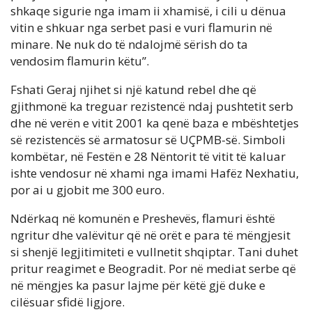
shkaqe sigurie nga imam ii xhamisë, i cili u dënua
vitin e shkuar nga serbet pasi e vuri flamurin në
minare. Ne nuk do të ndalojmë sërish do ta
vendosim flamurin këtu”.
Fshati Geraj njihet si një katund rebel dhe që
gjithmonë ka treguar rezistencë ndaj pushtetit serb
dhe në verën e vitit 2001 ka qenë baza e mbështetjes
së rezistencës së armatosur së UÇPMB-së. Simboli
kombëtar, në Festën e 28 Nëntorit të vitit të kaluar
ishte vendosur në xhami nga imami Hafëz Nexhatiu,
por ai u gjobit me 300 euro.
Ndërkaq në komunën e Preshevës, flamuri është
ngritur dhe valëvitur që në orët e para të mëngjesit
si shenjë legjitimiteti e vullnetit shqiptar. Tani duhet
pritur reagimet e Beogradit. Por në mediat serbe që
në mëngjes ka pasur lajme për këtë gjë duke e
cilësuar sfidë ligjore.