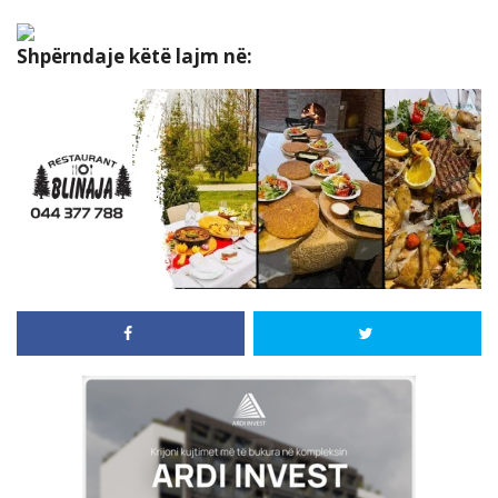
Shpërndaje këtë lajm në: