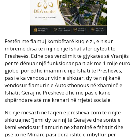
Festën me flamuj kombëtarë kuq e zi, e nisur
mbrëmë disa të rinj në një fshat afër qytetit të
Preshevës. Edhe pas vendimit të gjykatës së Vranjës
për të dënuar një funksionar partiak me 1 mijë euro
gjobë, por edhe imamin e një fshati të Preshevës,
pasi e ka vendosur vitin e shkuar, dy të rinj kanë
vendosur flamurin e Autokthonous në xhaminë e
fshatit Geraj në Preshevë dhe më pas e kanë
shpërndarë atë me krenari në rrjetet sociale.
Në një mesazh në faqen e presheva.com të rinjtë
shkruajnë: “Jemi dy të rinj të Gerajve dhe sonte e
kemi vendosur flamurin në xhaminë e fshatit dhe
pse jo në Minare pasi dera ishte e mbyllur për