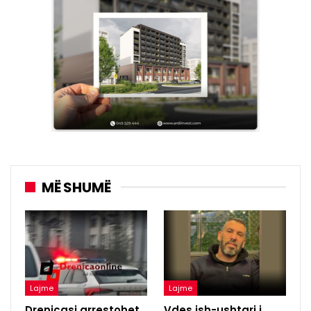
MË SHUMË
Lajme
Lajme
Drenicasi arrestohet
Vdes ish-ushtari i