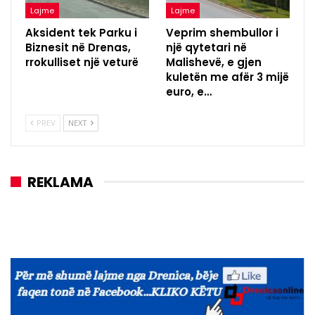
Lajme
Lajme
Aksident tek Parku i
Veprim shembullor i
Biznesit në Drenas,
një qytetari në
rrokulliset një veturë
Malishevë, e gjen
kuletën me afër 3 mijë
euro, e…
PREV
NEXT
REKLAMA