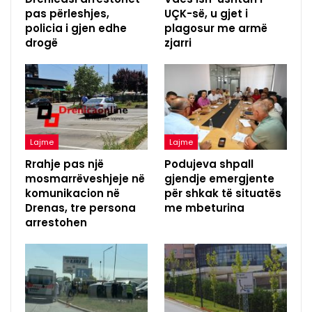
pas përleshjes,
UÇK-së, u gjet i
policia i gjen edhe
plagosur me armë
drogë
zjarri
Lajme
Lajme
Rrahje pas një
Podujeva shpall
mosmarrëveshjeje në
gjendje emergjente
komunikacion në
për shkak të situatës
Drenas, tre persona
me mbeturina
arrestohen