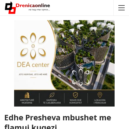
Edhe Presheva mbushet me
flamuj kuqezi