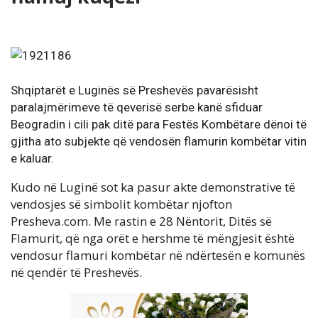
Shqiptarët e Luginës së Preshevës pavarësisht
paralajmërimeve të qeverisë serbe kanë sfiduar
Beogradin i cili pak ditë para Festës Kombëtare dënoi të
gjitha ato subjekte që vendosën flamurin kombëtar vitin
e kaluar.
Kudo në Luginë sot ka pasur akte demonstrative të
vendosjes së simbolit kombëtar njofton
Presheva.com. Me rastin e 28 Nëntorit, Ditës së
Flamurit, që nga orët e hershme të mëngjesit është
vendosur flamuri kombëtar në ndërtesën e komunës
në qendër të Preshevës.