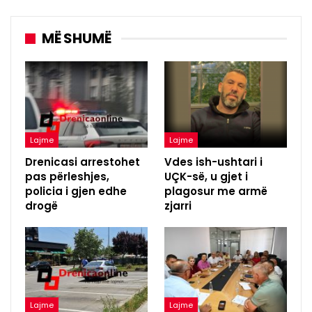
MË SHUMË
Lajme
Lajme
Drenicasi arrestohet
Vdes ish-ushtari i
pas përleshjes,
UÇK-së, u gjet i
policia i gjen edhe
plagosur me armë
drogë
zjarri
Lajme
Lajme