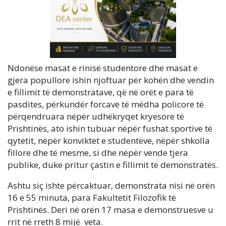
Ndonëse masat e rinisë studentore dhe masat e
gjera popullore ishin njoftuar për kohën dhe vendin
e fillimit të demonstratave, që në orët e para të
pasdites, përkundër forcave të mëdha policore të
përqendruara nëpër udhëkryqet kryesore të
Prishtinës, ato ishin tubuar nëpër fushat sportive të
qytetit, nëpër konviktet e studentëve, nëpër shkolla
fillore dhe të mesme, si dhe nëpër vende tjera
publike, duke pritur çastin e fillimit të demonstratës.
Ashtu siç ishte përcaktuar, demonstrata nisi në orën
16 e 55 minuta, para Fakultetit Filozofik të
Prishtinës. Deri në orën 17 masa e demonstruesve u
rrit në rreth 8 mijë veta.