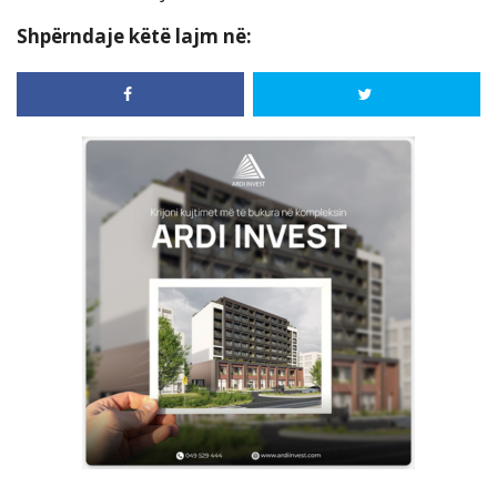
Shpërndaje këtë lajm në: