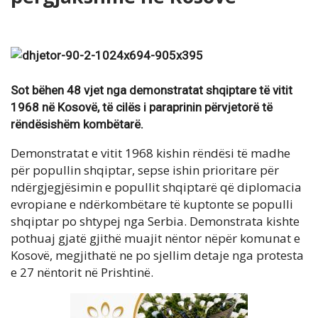
Sot bëhen 48 vjet nga demonstratat shqiptare të vitit
1968 në Kosovë, të cilës i paraprinin përvjetorë të
rëndësishëm kombëtarë.
Demonstratat e vitit 1968 kishin rëndësi të madhe
për popullin shqiptar, sepse ishin prioritare për
ndërgjegjësimin e popullit shqiptarë që diplomacia
evropiane e ndërkombëtare të kuptonte se populli
shqiptar po shtypej nga Serbia. Demonstrata kishte
pothuaj gjatë gjithë muajit nëntor nëpër komunat e
Kosovë, megjithatë ne po sjellim detaje nga protesta
e 27 nëntorit në Prishtinë.