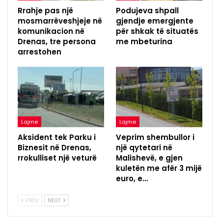
Rrahje pas një
Podujeva shpall
mosmarrëveshjeje në
gjendje emergjente
komunikacion në
për shkak të situatës
Drenas, tre persona
me mbeturina
arrestohen
Lajme
Lajme
Aksident tek Parku i
Veprim shembullor i
Biznesit në Drenas,
një qytetari në
rrokulliset një veturë
Malishevë, e gjen
kuletën me afër 3 mijë
euro, e…
PREV
NEXT