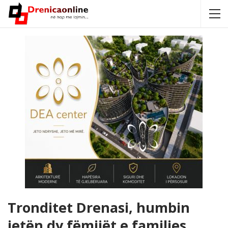
Tronditet Drenasi, humbin
jetën dy fëmijët e familjes