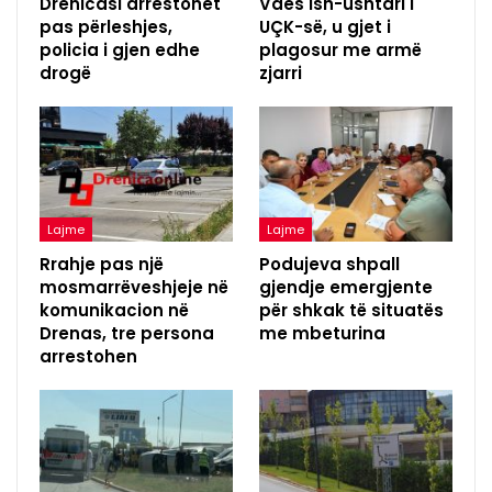
Drenicasi arrestohet
Vdes ish-ushtari i
pas përleshjes,
UÇK-së, u gjet i
policia i gjen edhe
plagosur me armë
drogë
zjarri
Lajme
Lajme
Rrahje pas një
Podujeva shpall
mosmarrëveshjeje në
gjendje emergjente
komunikacion në
për shkak të situatës
Drenas, tre persona
me mbeturina
arrestohen