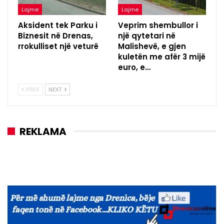
Lajme
Lajme
Aksident tek Parku i
Veprim shembullor i
Biznesit në Drenas,
një qytetari në
rrokulliset një veturë
Malishevë, e gjen
kuletën me afër 3 mijë
euro, e…
PREV
NEXT
REKLAMA