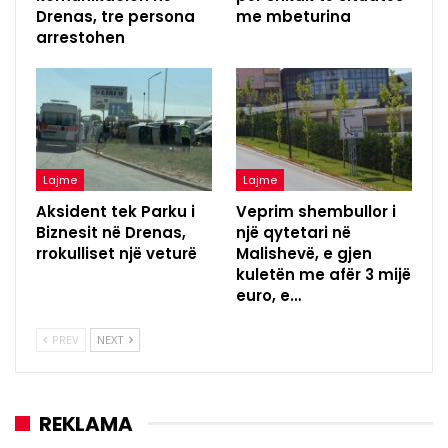
Drenas, tre persona
me mbeturina
arrestohen
Lajme
Lajme
Aksident tek Parku i
Veprim shembullor i
Biznesit në Drenas,
një qytetari në
rrokulliset një veturë
Malishevë, e gjen
kuletën me afër 3 mijë
euro, e…
PREV
NEXT
REKLAMA