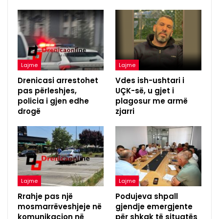
Lajme
Lajme
Drenicasi arrestohet
Vdes ish-ushtari i
pas përleshjes,
UÇK-së, u gjet i
policia i gjen edhe
plagosur me armë
drogë
zjarri
Lajme
Lajme
Rrahje pas një
Podujeva shpall
mosmarrëveshjeje në
gjendje emergjente
komunikacion në
për shkak të situatës