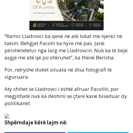
“Ramiz Lladrovci ka qenë në atë lokal me njerëz në
takim. Behgjet Pacolli ka hyre më pas. Janë
përshëndetur nga larg me Lladrovcin. Nuk ka të bëjë
asgjë me atë që po shkruhet”, ka thënë Berisha.
Por, ndryshe duket situata në disa fotografi të
siguruara.
Aty shihet se Lladrovci i është afruar Pacollit, por
megjithatë nuk ka dëshmi se çfarë kanë biseduar dy
politikanët
Shpërndaje këtë lajm në: