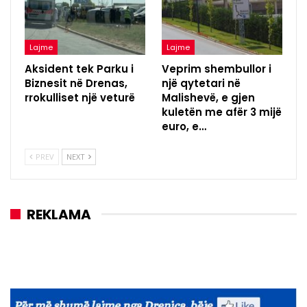
Lajme
Lajme
Aksident tek Parku i
Veprim shembullor i
Biznesit në Drenas,
një qytetari në
rrokulliset një veturë
Malishevë, e gjen
kuletën me afër 3 mijë
euro, e…
PREV
NEXT
REKLAMA