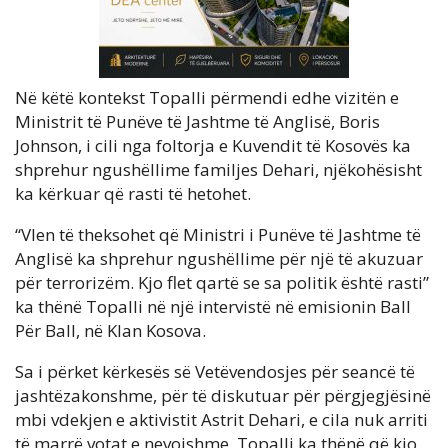
Në këtë kontekst Topalli përmendi edhe vizitën e
Ministrit të Punëve të Jashtme të Anglisë, Boris
Johnson, i cili nga foltorja e Kuvendit të Kosovës ka
shprehur ngushëllime familjes Dehari, njëkohësisht
ka kërkuar që rasti të hetohet.
“Vlen të theksohet që Ministri i Punëve të Jashtme të
Anglisë ka shprehur ngushëllime për një të akuzuar
për terrorizëm. Kjo flet qartë se sa politik është rasti”
ka thënë Topalli në një intervistë në emisionin Ball
Për Ball, në Klan Kosova.
Sa i përket kërkesës së Vetëvendosjes për seancë të
jashtëzakonshme, për të diskutuar për përgjegjësinë
mbi vdekjen e aktivistit Astrit Dehari, e cila nuk arriti
të marrë votat e nevojshme, Topalli ka thënë që kjo