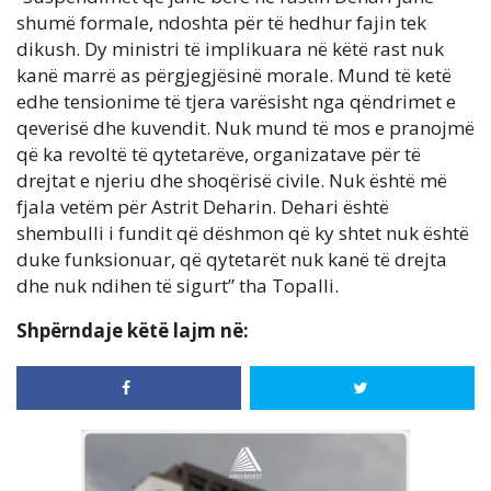
shumë formale, ndoshta për të hedhur fajin tek
dikush. Dy ministri të implikuara në këtë rast nuk
kanë marrë as përgjegjësinë morale. Mund të ketë
edhe tensionime të tjera varësisht nga qëndrimet e
qeverisë dhe kuvendit. Nuk mund të mos e pranojmë
që ka revoltë të qytetarëve, organizatave për të
drejtat e njeriu dhe shoqërisë civile. Nuk është më
fjala vetëm për Astrit Deharin. Dehari është
shembulli i fundit që dëshmon që ky shtet nuk është
duke funksionuar, që qytetarët nuk kanë të drejta
dhe nuk ndihen të sigurt” tha Topalli.
Shpërndaje këtë lajm në: