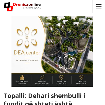
Topalli: Dehari shembulli i
fundit që shteti është