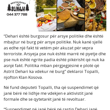
“Dehari është burgosur për arsye politike dhe është
mbajtur në burg për arsye politike. Nuk kanë sjellë
as edhe një fakt të vetëm për akuzat për vepra
terroriste. Arsyeja pse nuk është marrë në pyetje dhe
pse nuk është ngrite padia është pikërisht që nuk ka
asnjë fakt. Politika mban përgjegjësinë e plotë që
Astrit Dehari ka vdekur në burg” deklaroi Topalli,
njofton Klan Kosova.
Në fund deputeti Topalli, tha që suspendimet që
janë bërë në lidhje me vdekjen e aktivistit janë
formale dhe se qytetarët janë të revoltuar.
“Suspendimet që janë bërë në rastin Dehari janë