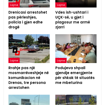
Lajme
Lajme
Drenicasi arrestohet
Vdes ish-ushtari i
pas përleshjes,
UÇK-së, u gjet i
policia i gjen edhe
plagosur me armë
drogë
zjarri
Lajme
Lajme
Rrahje pas një
Podujeva shpall
mosmarrëveshjeje në
gjendje emergjente
komunikacion në
për shkak të situatës
Drenas, tre persona
me mbeturina
arrestohen