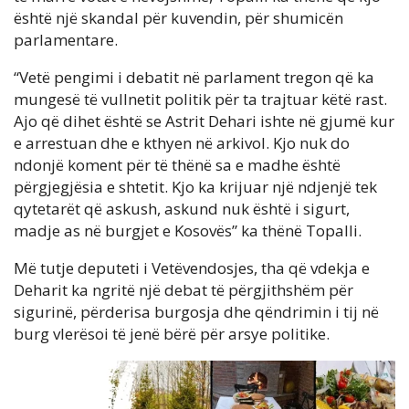
është një skandal për kuvendin, për shumicën
parlamentare.
“Vetë pengimi i debatit në parlament tregon që ka
mungesë të vullnetit politik për ta trajtuar këtë rast.
Ajo që dihet është se Astrit Dehari ishte në gjumë kur
e arrestuan dhe e kthyen në arkivol. Kjo nuk do
ndonjë koment për të thënë sa e madhe është
përgjegjësia e shtetit. Kjo ka krijuar një ndjenjë tek
qytetarët që askush, askund nuk është i sigurt,
madje as në burgjet e Kosovës” ka thënë Topalli.
Më tutje deputeti i Vetëvendosjes, tha që vdekja e
Deharit ka ngritë një debat të përgjithshëm për
sigurinë, përderisa burgosja dhe qëndrimin i tij në
burg vlerësoi të jenë bërë për arsye politike.