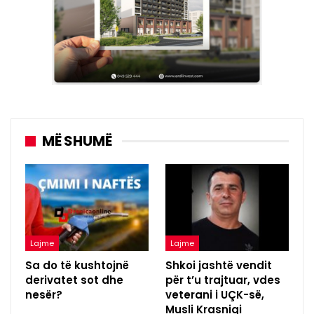
MË SHUMË
Lajme
Lajme
Sa do të kushtojnë
Shkoi jashtë vendit
derivatet sot dhe
për t’u trajtuar, vdes
nesër?
veterani i UÇK-së,
Musli Krasniqi