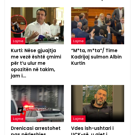
Lajme
Lajme
Kurti: Nëse gjuajtja
“M*ta, m*ta”/ Time
me vezë është çmimi
Kadrijaj sulmon Albin
për t’u ulur me
Kurtin
opozitën në takim,
jam i…
Lajme
Lajme
Drenicasi arrestohet
Vdes ish-ushtari i
pas përleshjes,
UÇK-së, u gjet i