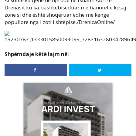
Ai sonte ka qenë në një odë në fshatin Abri të
Drenasit ku ka bashkëbiseduar me banorët e kësaj
zone si dhe është shoqëruar edhe me këngë
popullore nga i zoti i shtëpisë./DrenicaOnline/
Shpërndaje këtë lajm në: