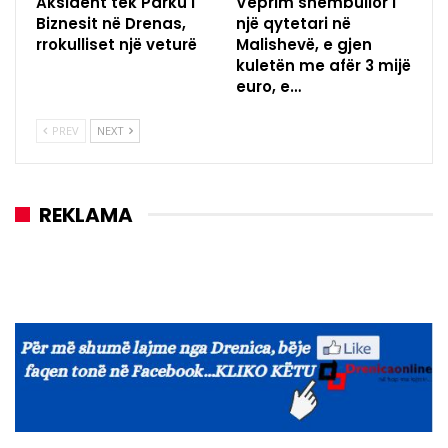
Aksident tek Parku i
Veprim shembullor i
Biznesit në Drenas,
një qytetari në
rrokulliset një veturë
Malishevë, e gjen
kuletën me afër 3 mijë
euro, e…
PREV
NEXT
REKLAMA