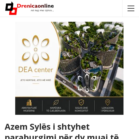
Azem Sylës i shtyhet
paraburgimi për dy muaj të