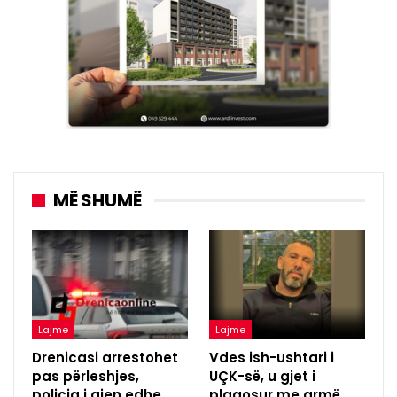
MË SHUMË
Lajme
Lajme
Drenicasi arrestohet
Vdes ish-ushtari i
pas përleshjes,
UÇK-së, u gjet i
policia i gjen edhe
plagosur me armë