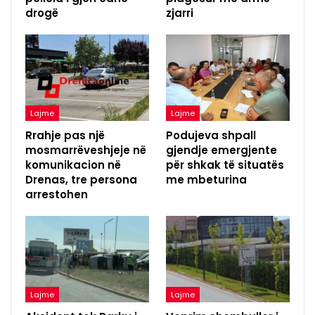
drogë
zjarri
Lajme
Lajme
Rrahje pas një
Podujeva shpall
mosmarrëveshjeje në
gjendje emergjente
komunikacion në
për shkak të situatës
Drenas, tre persona
me mbeturina
arrestohen
Lajme
Lajme