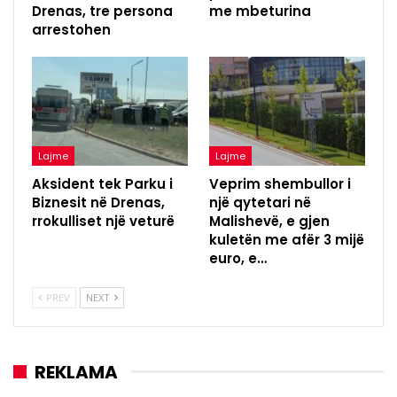
Drenas, tre persona
me mbeturina
arrestohen
Lajme
Lajme
Aksident tek Parku i
Veprim shembullor i
Biznesit në Drenas,
një qytetari në
rrokulliset një veturë
Malishevë, e gjen
kuletën me afër 3 mijë
euro, e…
PREV
NEXT
REKLAMA