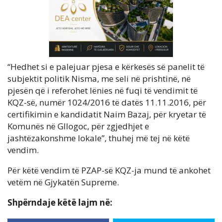
“Hedhet si e palejuar pjesa e kërkesës së panelit të
subjektit politik Nisma, me seli në prishtinë, në
pjesën që i referohet lënies në fuqi të vendimit të
KQZ-së, numër 1024/2016 të datës 11.11.2016, për
certifikimin e kandidatit Naim Bazaj, për kryetar të
Komunës në Gllogoc, për zgjedhjet e
jashtëzakonshme lokale”, thuhej më tej në këtë
vendim.
Për këtë vendim të PZAP-së KQZ-ja mund të ankohet
vetëm në Gjykatën Supreme.
Shpërndaje këtë lajm në: