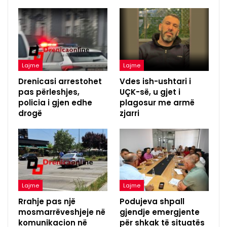
Lajme
Lajme
Drenicasi arrestohet
Vdes ish-ushtari i
pas përleshjes,
UÇK-së, u gjet i
policia i gjen edhe
plagosur me armë
drogë
zjarri
Lajme
Lajme
Rrahje pas një
Podujeva shpall
mosmarrëveshjeje në
gjendje emergjente
komunikacion në
për shkak të situatës