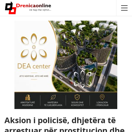
Aksion i policisë, dhjetëra të
arrestuar për prostitucion dhe