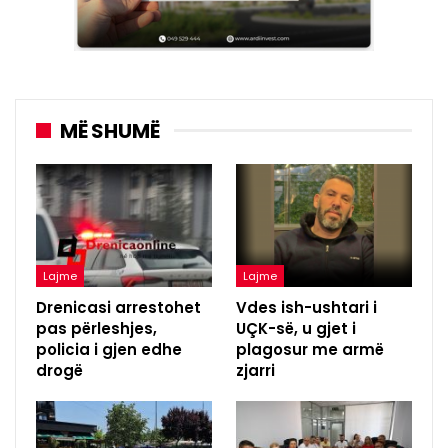
MË SHUMË
Lajme
Lajme
Drenicasi arrestohet
Vdes ish-ushtari i
pas përleshjes,
UÇK-së, u gjet i
policia i gjen edhe
plagosur me armë
drogë
zjarri