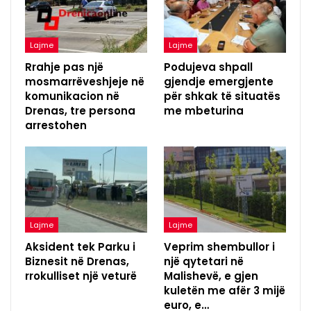
Lajme
Lajme
Rrahje pas një
Podujeva shpall
mosmarrëveshjeje në
gjendje emergjente
komunikacion në
për shkak të situatës
Drenas, tre persona
me mbeturina
arrestohen
Lajme
Lajme
Aksident tek Parku i
Veprim shembullor i
Biznesit në Drenas,
një qytetari në
rrokulliset një veturë
Malishevë, e gjen
kuletën me afër 3 mijë
euro, e…