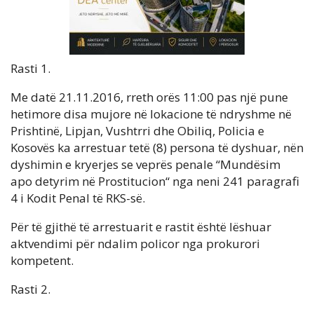
Rasti 1.
Me datë 21.11.2016, rreth orës 11:00 pas një pune
hetimore disa mujore në lokacione të ndryshme në
Prishtinë, Lipjan, Vushtrri dhe Obiliq, Policia e
Kosovës ka arrestuar tetë (8) persona të dyshuar, nën
dyshimin e kryerjes se veprës penale “Mundësim
apo detyrim në Prostitucion“ nga neni 241 paragrafi
4 i Kodit Penal të RKS-së.
Për të gjithë të arrestuarit e rastit është lëshuar
aktvendimi për ndalim policor nga prokurori
kompetent.
Rasti 2.