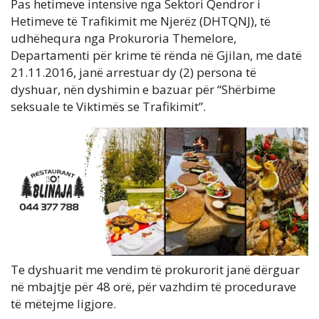
Pas hetimeve intensive nga Sektori Qendror i
Hetimeve të Trafikimit me Njerëz (DHTQNJ), të
udhëhequra nga Prokuroria Themelore,
Departamenti për krime të rënda në Gjilan, me datë
21.11.2016, janë arrestuar dy (2) persona të
dyshuar, nën dyshimin e bazuar për “Shërbime
seksuale te Viktimës se Trafikimit”.
Te dyshuarit me vendim të prokurorit janë dërguar
në mbajtje për 48 orë, për vazhdim të procedurave
të mëtejme ligjore.