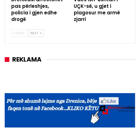
pas përleshjes,
UÇK-së, u gjet i
policia i gjen edhe
plagosur me armë
drogë
zjarri
PREV
NEXT
REKLAMA