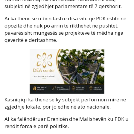
subjekti në zgjedhjet parlamentare të 7 qershorit.
Ai ka thënë se u bën tash e disa vite që PDK është në
opozitë dhe nuk po arrin të rikthehet në pushtet,
pavarësisht mungesës së projekteve të mëdha nga
qeveritë e deritashme.
Kasniqiqi ka thënë se ky subjekt performon mirë në
zgjedhje lokale, por jo edhe në ato nacionale.
Ai ka falëndëruar Drenicën dhe Malishevën ku PDK u
rendit forca e parë politike.