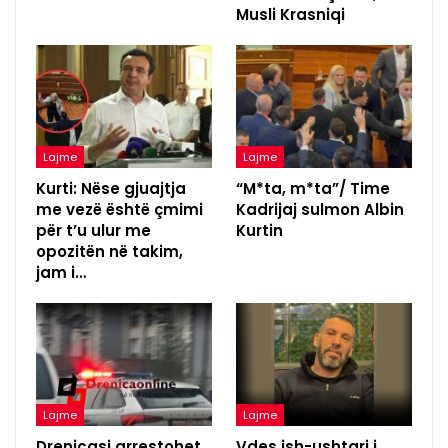
Musli Krasniqi
Lajme
Lajme
Kurti: Nëse gjuajtja
“M*ta, m*ta”/ Time
me vezë është çmimi
Kadrijaj sulmon Albin
për t’u ulur me
Kurtin
opozitën në takim,
jam i…
Lajme
Lajme
Drenicasi arrestohet
Vdes ish-ushtari i