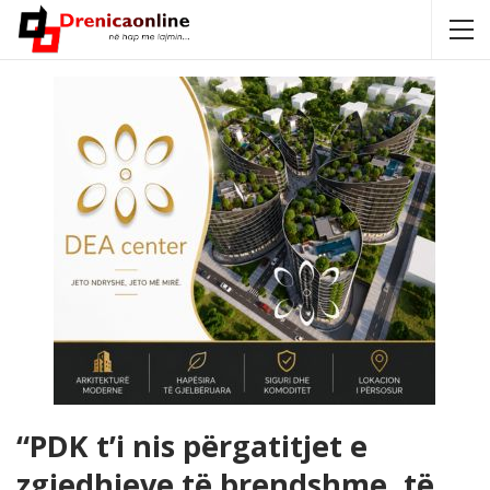
“PDK t’i nis përgatitjet e
zgjedhjeve të brendshme, të