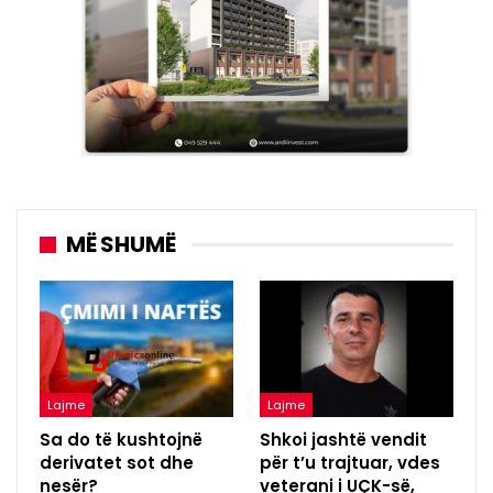
MË SHUMË
Lajme
Lajme
Sa do të kushtojnë
Shkoi jashtë vendit
derivatet sot dhe
për t’u trajtuar, vdes
nesër?
veterani i UÇK-së,