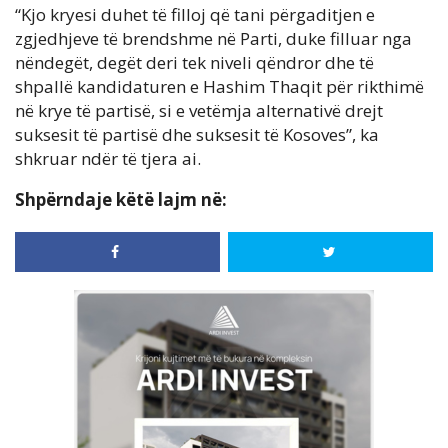
“Kjo kryesi duhet të filloj që tani përgaditjen e
zgjedhjeve të brendshme në Parti, duke filluar nga
nëndegët, degët deri tek niveli qëndror dhe të
shpallë kandidaturen e Hashim Thaqit për rikthimë
në krye të partisë, si e vetëmja alternativë drejt
suksesit të partisë dhe suksesit të Kosoves”, ka
shkruar ndër të tjera ai.
Shpërndaje këtë lajm në: