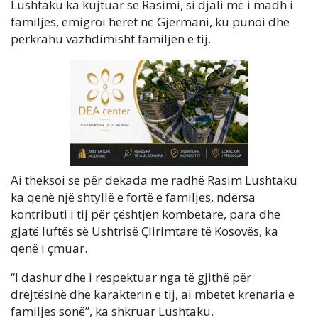
Lushtaku ka kujtuar se Rasimi, si djali më i madh i
familjes, emigroi herët në Gjermani, ku punoi dhe
përkrahu vazhdimisht familjen e tij.
Ai theksoi se për dekada me radhë Rasim Lushtaku
ka qenë një shtyllë e fortë e familjes, ndërsa
kontributi i tij për çështjen kombëtare, para dhe
gjatë luftës së Ushtrisë Çlirimtare të Kosovës, ka
qenë i çmuar.
“I dashur dhe i respektuar nga të gjithë për
drejtësinë dhe karakterin e tij, ai mbetet krenaria e
familjes sonë”, ka shkruar Lushtaku.