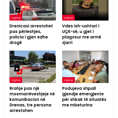
Lajme
Lajme
Drenicasi arrestohet
Vdes ish-ushtari i
pas përleshjes,
UÇK-së, u gjet i
policia i gjen edhe
plagosur me armë
drogë
zjarri
Lajme
Lajme
Rrahje pas një
Podujeva shpall
mosmarrëveshjeje në
gjendje emergjente
komunikacion në
për shkak të situatës
Drenas, tre persona
me mbeturina
arrestohen