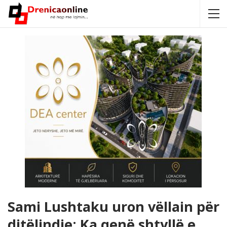
Sami Lushtaku uron vëllain për
ditëlindje: Ka qenë shtyllë e