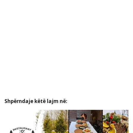
Shpërndaje këtë lajm në: