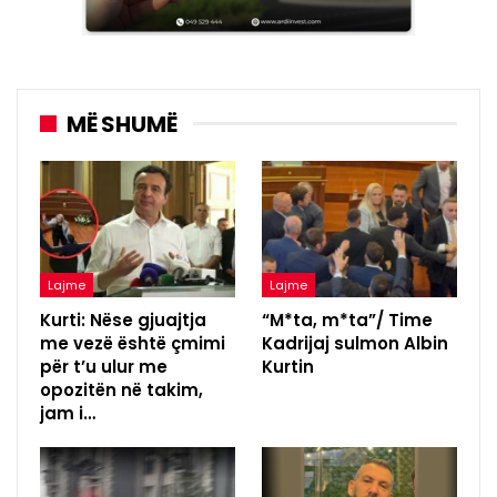
MË SHUMË
Lajme
Lajme
Kurti: Nëse gjuajtja
“M*ta, m*ta”/ Time
me vezë është çmimi
Kadrijaj sulmon Albin
për t’u ulur me
Kurtin
opozitën në takim,
jam i…