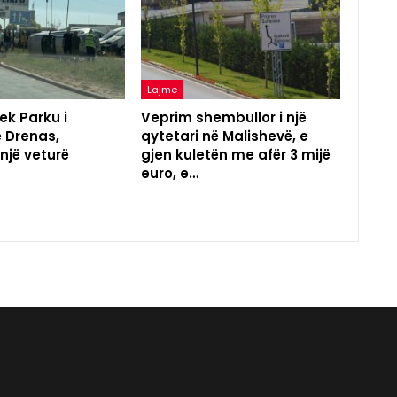
Lajme
ek Parku i
Veprim shembullor i një
ë Drenas,
qytetari në Malishevë, e
 një veturë
gjen kuletën me afër 3 mijë
euro, e…