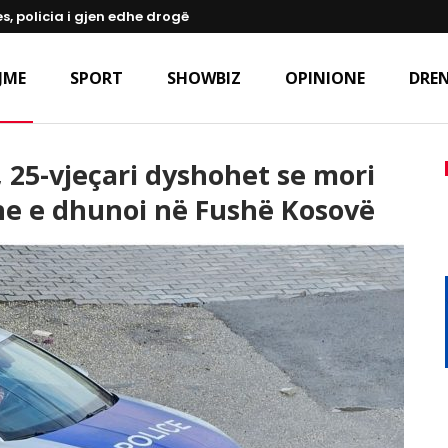
s, policia i gjen edhe drogë
JME
SPORT
SHOWBIZ
OPINIONE
DREN
, 25-vjeçari dyshohet se mori
he e dhunoi në Fushë Kosovë