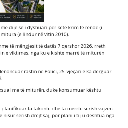
me dije se i dyshuari për këtë krim të rëndë (i
 mitura (e lindur në vitin 2010).
hme të mëngjesit të datës 7 qershor 2026, rreth
tin e viktimes, nga ku e kishte marrë të miturën
 denoncuar rastin në Polici, 25-vjeçari e ka dërguar
ë.
seksual me të miturën, duke konsumuar kështu
e planifikuar ta takonte dhe ta merrte sërish vajzën
 nisur sërish drejt saj, por plani i tij u dështua nga