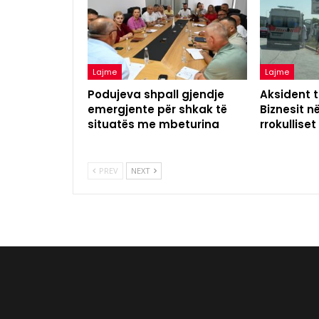
Lajme
Lajme
Podujeva shpall gjendje
Aksident t
emergjente për shkak të
Biznesit n
situatës me mbeturina
rrokulliset
PREV
NEXT