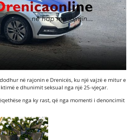
ndodhur në rajonin e Drenicës, ku një vajzë e mitur e
ktimë e dhunimit seksual nga një 25-vjeçar.
rëqethëse nga ky rast, që nga momenti i denoncimit