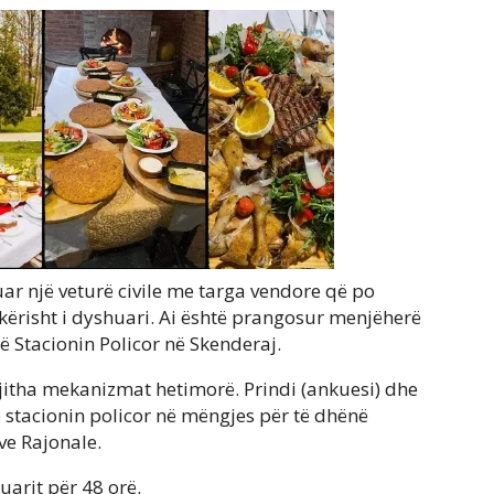
uar një veturë civile me targa vendore që po
kërisht i dyshuari. Ai është prangosur menjëherë
ë Stacionin Policor në Skenderaj.
ë gjitha mekanizmat hetimorë. Prindi (ankuesi) dhe
 stacionin policor në mëngjes për të dhënë
ve Rajonale.
arit për 48 orë.