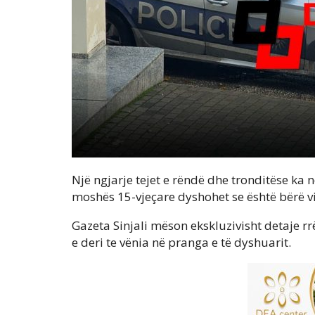
Një ngjarje tejet e rëndë dhe tronditëse ka 
moshës 15-vjeçare dyshohet se është bërë vi
Gazeta Sinjali mëson ekskluzivisht detaje r
e deri te vënia në pranga e të dyshuarit.