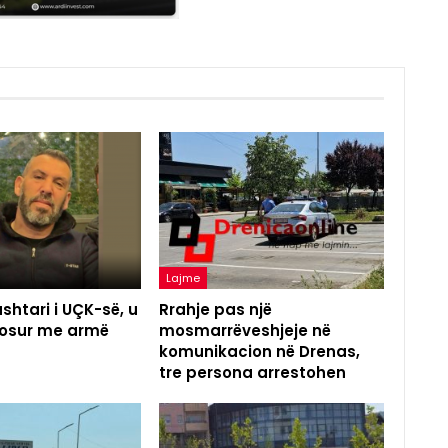
Lajme
shtari i UÇK-së, u
Rrahje pas një
agosur me armë
mosmarrëveshjeje në
komunikacion në Drenas,
tre persona arrestohen