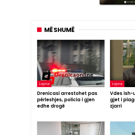
MË SHUMË
Lajme
Lajme
Drenicasi arrestohet pas
Vdes ish-u
përleshjes, policia i gjen
gjet i pl
edhe drogë
zjarri