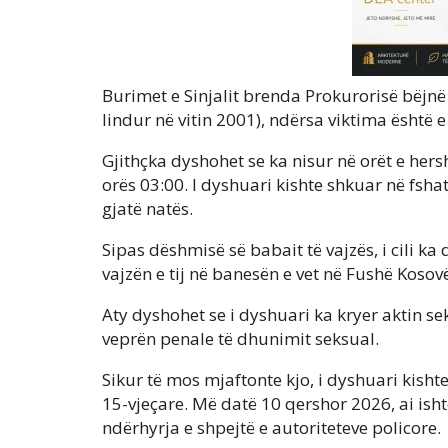
Burimet e Sinjalit brenda Prokurorisë bëjnë 
lindur në vitin 2001), ndërsa viktima është e
Gjithçka dyshohet se ka nisur në orët e hers
orës 03:00. I dyshuari kishte shkuar në fsha
gjatë natës.
Sipas dëshmisë së babait të vajzës, i cili ka
vajzën e tij në banesën e vet në Fushë Kosov
Aty dyshohet se i dyshuari ka kryer aktin 
veprën penale të dhunimit seksual.
Sikur të mos mjaftonte kjo, i dyshuari kisht
15-vjeçare. Më datë 10 qershor 2026, ai ishte
ndërhyrja e shpejtë e autoriteteve policore.