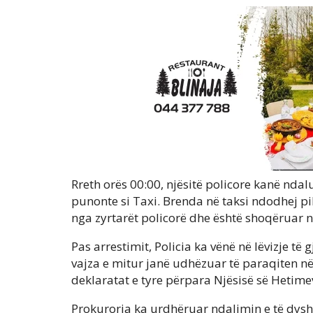
Rreth orës 00:00, njësitë policore kanë ndal
punonte si Taxi. Brenda në taksi ndodhej pi
nga zyrtarët policorë dhe është shoqëruar n
Pas arrestimit, Policia ka vënë në lëvizje t
vajza e mitur janë udhëzuar të paraqiten në
deklaratat e tyre përpara Njësisë së Hetime
Prokuroria ka urdhëruar ndalimin e të dyshu