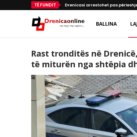
TË FUNDIT
Drenicasi arrestohet pas përleshje
BALLINA
LA
Rast tronditës në Drenicë
të miturën nga shtëpia d