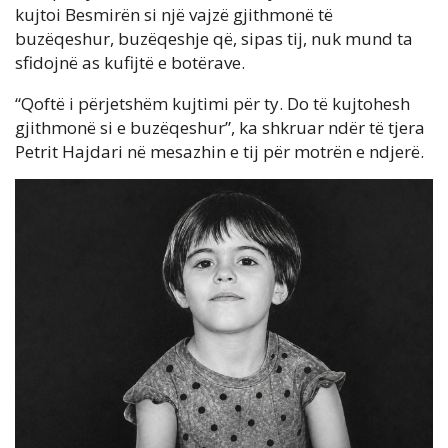
kujtoi Besmirën si një vajzë gjithmonë të
buzëqeshur, buzëqeshje që, sipas tij, nuk mund ta
sfidojnë as kufijtë e botërave.
“Qoftë i përjetshëm kujtimi për ty. Do të kujtohesh
gjithmonë si e buzëqeshur”, ka shkruar ndër të tjera
Petrit Hajdari në mesazhin e tij për motrën e ndjerë.