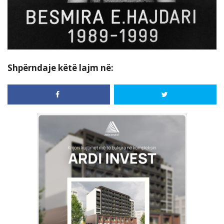
Shpërndaje këtë lajm në: