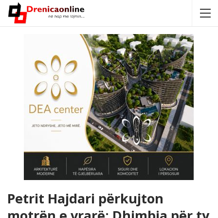
Petrit Hajdari përkujton
motrën e vrarë: Dhimbja për ty