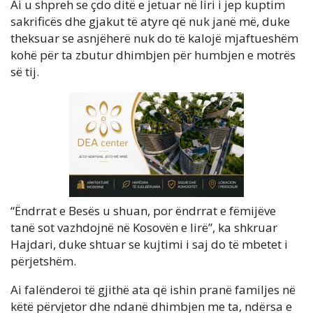
Ai u shpreh se çdo ditë e jetuar në liri i jep kuptim
sakrificës dhe gjakut të atyre që nuk janë më, duke
theksuar se asnjëherë nuk do të kalojë mjaftueshëm
kohë për ta zbutur dhimbjen për humbjen e motrës
së tij.
“Ëndrrat e Besës u shuan, por ëndrrat e fëmijëve
tanë sot vazhdojnë në Kosovën e lirë”, ka shkruar
Hajdari, duke shtuar se kujtimi i saj do të mbetet i
përjetshëm.
Ai falënderoi të gjithë ata që ishin pranë familjes në
këtë përvjetor dhe ndanë dhimbjen me ta, ndërsa e