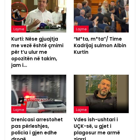
Lajme
Lajme
Kurti: Nëse gjuajtja
“M*ta, m*ta”/ Time
me vezë është çmimi
Kadrijaj sulmon Albin
për t’u ulur me
Kurtin
opozitën në takim,
jam i…
Lajme
Lajme
Drenicasi arrestohet
Vdes ish-ushtari i
pas përleshjes,
UÇK-së, u gjet i
policia i gjen edhe
plagosur me armë
drogë
zjarri