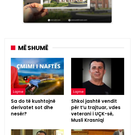
MË SHUMË
Lajme
Lajme
Sa do të kushtojnë
Shkoi jashtë vendit
derivatet sot dhe
për t’u trajtuar, vdes
nesër?
veterani i UÇK-së,
Musli Krasniqi