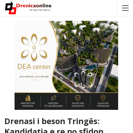
Drenasi i beson Tringës:
Kandidatja e re po sfidon