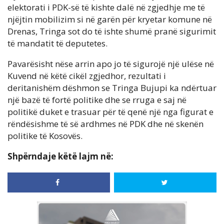
elektorati i PDK-së të kishte dalë në zgjedhje me të
njëjtin mobilizim si në garën për kryetar komune në
Drenas, Tringa sot do të ishte shumë pranë sigurimit
të mandatit të deputetes.
Pavarësisht nëse arrin apo jo të sigurojë një ulëse në
Kuvend në këtë cikël zgjedhor, rezultati i
deritanishëm dëshmon se Tringa Bujupi ka ndërtuar
një bazë të fortë politike dhe se rruga e saj në
politikë duket e trasuar për të qenë një nga figurat e
rëndësishme të së ardhmes në PDK dhe në skenën
politike të Kosovës.
Shpërndaje këtë lajm në: