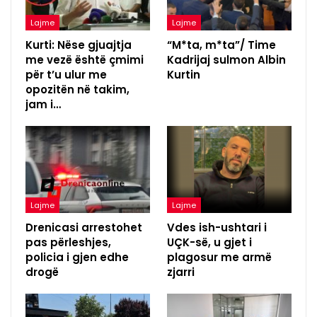
Lajme
Lajme
Kurti: Nëse gjuajtja
“M*ta, m*ta”/ Time
me vezë është çmimi
Kadrijaj sulmon Albin
për t’u ulur me
Kurtin
opozitën në takim,
jam i…
Lajme
Lajme
Drenicasi arrestohet
Vdes ish-ushtari i
pas përleshjes,
UÇK-së, u gjet i
policia i gjen edhe
plagosur me armë
drogë
zjarri