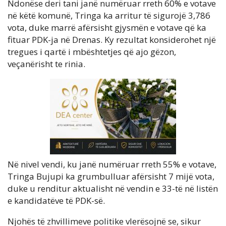
Ndonëse deri tani janë numëruar rreth 60% e votave
në këtë komunë, Tringa ka arritur të sigurojë 3,786
vota, duke marrë afërsisht gjysmën e votave që ka
fituar PDK-ja në Drenas. Ky rezultat konsiderohet një
tregues i qartë i mbështetjes që ajo gëzon,
veçanërisht te rinia.
Në nivel vendi, ku janë numëruar rreth 55% e votave,
Tringa Bujupi ka grumbulluar afërsisht 7 mijë vota,
duke u renditur aktualisht në vendin e 33-të në listën
e kandidatëve të PDK-së.
Njohës të zhvillimeve politike vlerësojnë se, sikur