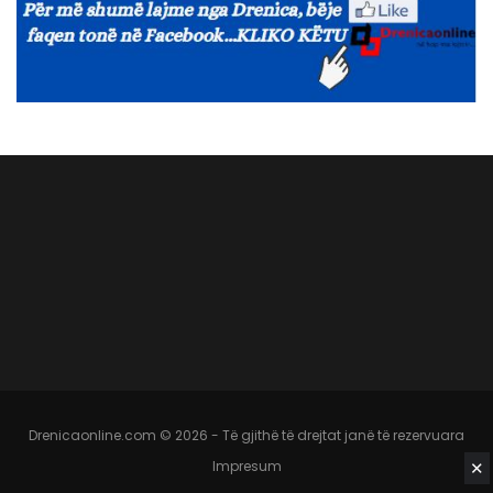
Drenicaonline.com © 2026 - Të gjithë të drejtat janë të rezervuara
✕
Impresum