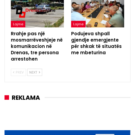
Lajme
Lajme
Rrahje pas një
Podujeva shpall
mosmarrëveshjeje në
gjendje emergjente
komunikacion në
për shkak të situatës
Drenas, tre persona
me mbeturina
arrestohen
PREV
NEXT
REKLAMA