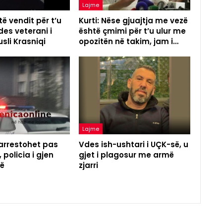
Lajme
të vendit për t’u
Kurti: Nëse gjuajtja me vezë
des veterani i
është çmimi për t’u ulur me
sli Krasniqi
opozitën në takim, jam i…
Lajme
 arrestohet pas
Vdes ish-ushtari i UÇK-së, u
 policia i gjen
gjet i plagosur me armë
ë
zjarri