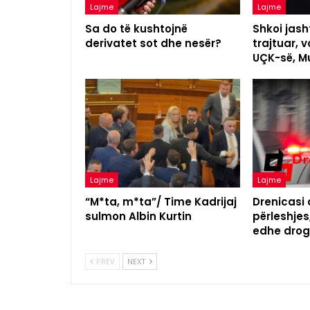
Lajme
Lajme
Sa do të kushtojnë
Shkoi jash
derivatet sot dhe nesër?
trajtuar, v
UÇK-së, Mu
Lajme
Lajme
“M*ta, m*ta”/ Time Kadrijaj
Drenicasi
sulmon Albin Kurtin
përleshjes,
edhe drog
PREV
NEXT