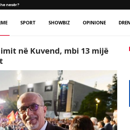
dhe nesër?
JME
SPORT
SHOWBIZ
OPINIONE
DREN
imit në Kuvend, mbi 13 mijë
t