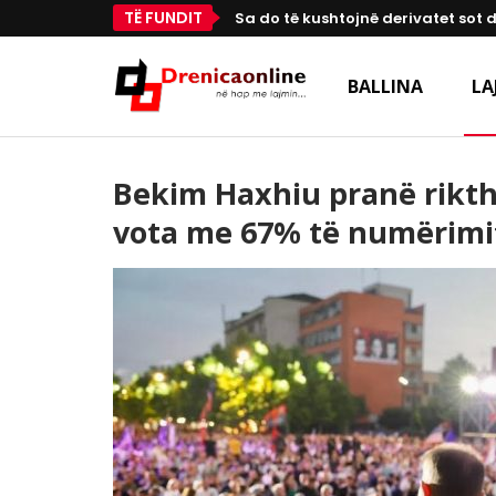
TË FUNDIT
Sa do të kushtojnë derivatet sot 
BALLINA
LA
Bekim Haxhiu pranë rikth
vota me 67% të numërimi