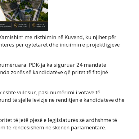
Kamishin” me rikthimin në Kuvend, ku njihet për
nteres për qytetarët dhe iniciimin e projektligjeve
e numëruara, PDK-ja ka siguruar 24 mandate
a zonës së kandidatëve që pritet të fitojnë
 është vulosur, pasi numërimi i votave të
und të sjellë lëvizje në renditjen e kandidatëve dhe
tet të jetë pjesë e legjislaturës së ardhshme të
him të rëndësishëm në skenën parlamentare.