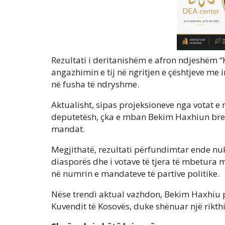
Rezultati i deritanishëm e afron ndjeshëm “
angazhimin e tij në ngritjen e çështjeve me i
në fusha të ndryshme.
Aktualisht, sipas projeksioneve nga votat 
deputetësh, çka e mban Bekim Haxhiun brend
mandat.
Megjithatë, rezultati përfundimtar ende nuk
diasporës dhe i votave të tjera të mbetura m
në numrin e mandateve të partive politike.
Nëse trendi aktual vazhdon, Bekim Haxhiu pri
Kuvendit të Kosovës, duke shënuar një rikt