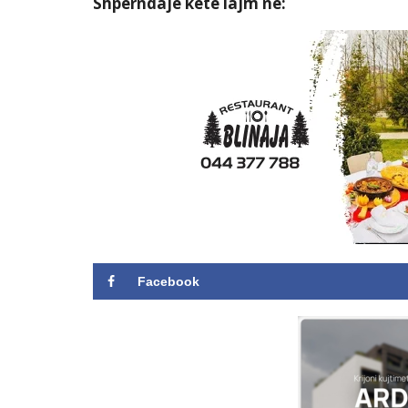
Shpërndaje këtë lajm në:
Facebook