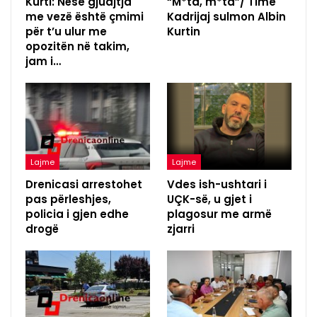
Kurti: Nëse gjuajtja
“M*ta, m*ta”/ Time
me vezë është çmimi
Kadrijaj sulmon Albin
për t’u ulur me
Kurtin
opozitën në takim,
jam i…
Lajme
Lajme
Drenicasi arrestohet
Vdes ish-ushtari i
pas përleshjes,
UÇK-së, u gjet i
policia i gjen edhe
plagosur me armë
drogë
zjarri