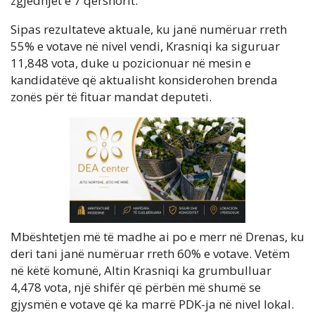
zgjedhjet e 7 qershorit.
Sipas rezultateve aktuale, ku janë numëruar rreth
55% e votave në nivel vendi, Krasniqi ka siguruar
11,848 vota, duke u pozicionuar në mesin e
kandidatëve që aktualisht konsiderohen brenda
zonës për të fituar mandat deputeti.
Mbështetjen më të madhe ai po e merr në Drenas, ku
deri tani janë numëruar rreth 60% e votave. Vetëm
në këtë komunë, Altin Krasniqi ka grumbulluar
4,478 vota, një shifër që përbën më shumë se
gjysmën e votave që ka marrë PDK-ja në nivel lokal.