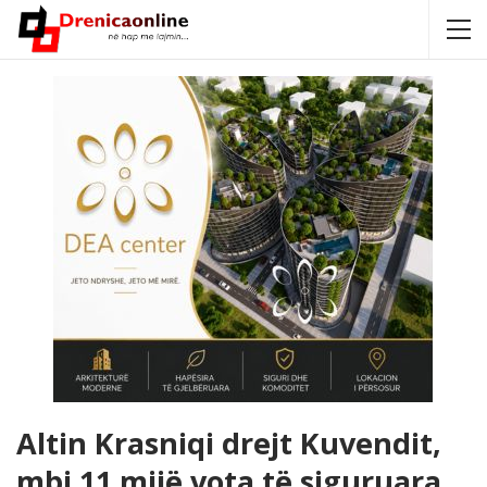
Altin Krasniqi drejt Kuvendit,
mbi 11 mijë vota të siguruara