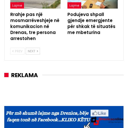
Lajme
Lajme
Rrahje pas një
Podujeva shpall
mosmarrëveshjeje në
gjendje emergjente
komunikacion në
për shkak të situatës
Drenas, tre persona
me mbeturina
arrestohen
PREV
NEXT
REKLAMA